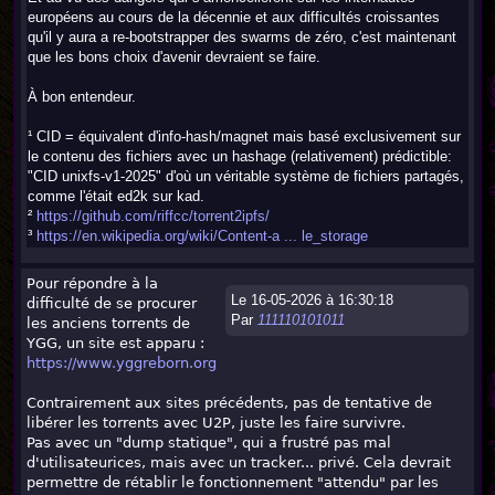
européens au cours de la décennie et aux difficultés croissantes
qu'il y aura a re-bootstrapper des swarms de zéro, c'est maintenant
que les bons choix d'avenir devraient se faire.
À bon entendeur.
¹ CID = équivalent d'info-hash/magnet mais basé exclusivement sur
le contenu des fichiers avec un hashage (relativement) prédictible:
"CID unixfs-v1-2025" d'où un véritable système de fichiers partagés,
comme l'était ed2k sur kad.
²
https://github.com/riffcc/torrent2ipfs/
³
https://en.wikipedia.org/wiki/Content-a ... le_storage
Pour répondre à la
Le 16-05-2026 à 16:30:18
difficulté de se procurer
Par
111110101011
les anciens torrents de
YGG, un site est apparu :
https://www.yggreborn.org
Contrairement aux sites précédents, pas de tentative de
libérer les torrents avec U2P, juste les faire survivre.
Pas avec un "dump statique", qui a frustré pas mal
d'utilisateurices, mais avec un tracker... privé. Cela devrait
permettre de rétablir le fonctionnement "attendu" par les