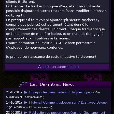
clients BitTorrent.
En théorie : Le tracker d'origine d'ygg étant mort, il reste
possible d'ajouter d'autres trackers (sans modifier l'infohash
du torrent).
En pratique : Il faut voir si ajouter "plusieurs" trackers (y
compris des publics) est pertinent, étant donné le
comportement des clients BitTorrent. Chaque tracker risque
de fonctionner de manière isolée, et on n'aurait rien gagné
par rapport aux initiatives antérieures.
L'autre démarcation, c'est qu'YGG Reborn permettrait
d'uploader de nouveaux contenus.
Je prends connaissance de cette initiative tardivement.
Ajoutez un commentaire
Les Dernières News
21-10-2017
Pourquoi les gens parlent du logiciel fopnu ?
(Vu
59378 fois et 2 commentaires )
14-10-2017
[Tutorial] Comment uploader sur t411.si avec Deluge
?
(Vu 46918 fois et 3 commentaires )
22-09-2017
Publication du rapport européen : le téléchargement