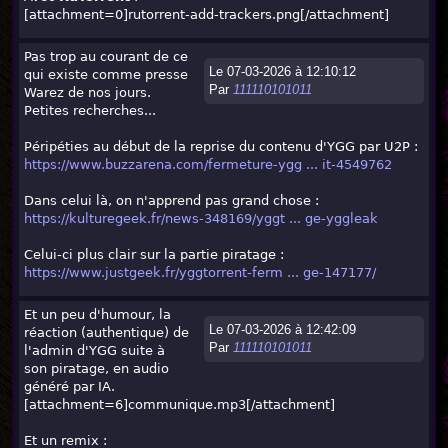
[attachment=0]
rutorrent-add-trackers.png
[/attachment]
Pas trop au courant de ce
Le 07-03-2026 à 12:10:12
qui existe comme presse
Par
111110101011
Warez de nos jours.
Petites recherches...
Péripéties au début de la reprise du contenu d'YGG par U2P :
https://www.buzzarena.com/fermeture-ygg ... it-4549762
Dans celui là, on n'apprend pas grand chose :
https://kulturegeek.fr/news-348169/yggt ... ge-yggleak
Celui-ci plus clair sur la partie piratage :
https://www.justgeek.fr/yggtorrent-ferm ... ge-147177/
Et un peu d'humour, la
Le 07-03-2026 à 12:42:09
réaction (authentique) de
Par
111110101011
l'admin d'YGG suite à
son piratage, en audio
généré par IA.
[attachment=6]
communique.mp3
[/attachment]
Et un remix :