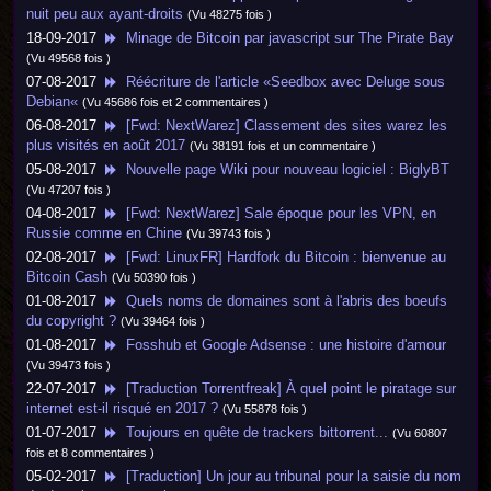
nuit peu aux ayant-droits
(Vu 48275 fois )
18-09-2017
Minage de Bitcoin par javascript sur The Pirate Bay
(Vu 49568 fois )
07-08-2017
Réécriture de l'article «Seedbox avec Deluge sous
Debian«
(Vu 45686 fois et 2 commentaires )
06-08-2017
[Fwd: NextWarez] Classement des sites warez les
plus visités en août 2017
(Vu 38191 fois et un commentaire )
05-08-2017
Nouvelle page Wiki pour nouveau logiciel : BiglyBT
(Vu 47207 fois )
04-08-2017
[Fwd: NextWarez] Sale époque pour les VPN, en
Russie comme en Chine
(Vu 39743 fois )
02-08-2017
[Fwd: LinuxFR] Hardfork du Bitcoin : bienvenue au
Bitcoin Cash
(Vu 50390 fois )
01-08-2017
Quels noms de domaines sont à l'abris des boeufs
du copyright ?
(Vu 39464 fois )
01-08-2017
Fosshub et Google Adsense : une histoire d'amour
(Vu 39473 fois )
22-07-2017
[Traduction Torrentfreak] À quel point le piratage sur
internet est-il risqué en 2017 ?
(Vu 55878 fois )
01-07-2017
Toujours en quête de trackers bittorrent...
(Vu 60807
fois et 8 commentaires )
05-02-2017
[Traduction] Un jour au tribunal pour la saisie du nom