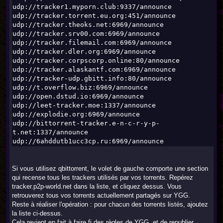
udp://tracker1.myporn.club:9337/announce
udp://tracker.torrent.eu.org:451/announce
udp://tracker.theoks.net:6969/announce
udp://tracker.srv00.com:6969/announce
udp://tracker.filemail.com:6969/announce
udp://tracker.dler.org:6969/announce
udp://tracker.corpscorp.online:80/announce
udp://tracker.alaskantf.com:6969/announce
udp://tracker-udp.gbitt.info:80/announce
udp://t.overflow.biz:6969/announce
udp://open.dstud.io:6969/announce
udp://leet-tracker.moe:1337/announce
udp://explodie.org:6969/announce
udp://bittorrent-tracker.e-n-c-r-y-p-
t.net:1337/announce
udp://6ahddutb1ucc3cp.ru:6969/announce
Si vous utilisez qbittorrent, le volet de gauche comporte une section
qui recense tous les trackers utilisés par vos torrents. Repérez
tracker.p2p-world.net dans la liste, et cliquez dessus. Vous
retrouverez tous vos torrents actuellement partagés sur YGG.
Reste à réaliser l'opération : pour chacun des torrents listés, ajoutez
la liste ci-dessus.
Cela revient en fait à faire fi des règles de YGG, et de republier