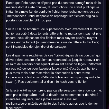
Parce que l'info-hash ne dépend pas du contenu partagé mais de la
manière dont il a été chunké, du nom choisi, du statut public/privé
initial, le simple fait de perdre le fichier torrent/changement de ces
"métadonnées" rend incapable de repartager les fichiers originaux
pourtant disponible, DHT ou pas.
Sur la DHT de bittorrent, deux personnes avec exactement le même
fichier associé à deux torrents différents ne mutualisent pas, et pire
encore, ceux disposant des fichiers mais n'ayant plus/ou n'ayant
jamais eut ce torrent (ou renommé ou issus de différents trackers)
sont incapables de rejoindre et de partager.
Les disparitions régulières de ces "bibliothèques de raccourcis" qui
doivent être ensuite péniblement reconstruites jusqu'à retrouver un
essaim de seeders conséquent devraient servir de leçon ! bittorrent
n'a pas été conçu pour favoriser la pérennité d'accès aux fichiers
plus rares mais pour maximiser la distribution à court-terme.
La pérennité, c'est aussi d'aller du fichier au hash (pour rejoindre le
swarm). Pas seulement aller d'un info-hash vers le fichier.
Si la scène FR ne comprend pas ça elle sera damnée et condamné.
(non pas à disparaître, mais à devoir tout recommencer de zéro à
intervalles réguliers, sans jamais réussir à assurer
résilience/pérennité/disponibilité des fichiers autres que le dernier
blockbuster)