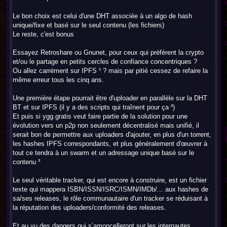
Le bon choix est celui d'une DHT associée à un algo de hash
unique/fixe et basé sur le seul contenu (les fichiers)
Le reste, c'est bonus
Essayez Retroshare ou Gnunet, pour ceux qui préfèrent la crypto
et/ou le partage en petits cercles de confiance concentriques ?
Ou allez carrément sur IPFS ¹ ? mais par pitié cessez de refaire la
même erreur tous les cinq ans.
Une première étape pourrait être d'uploader en parallèle sur la DHT
BT et sur IPFS (il y a des scripts qui traînent pour ça ²)
Et puis si ygg.gratis veut faire partie de la solution pour une
évolution vers un p2p non seulement décentralisé mais unifié, il
serait bon de permettre aux uploaders d'ajouter, en plus d'un torrent,
les hashes IPFS correspondants, et plus généralement d'œuvrer à
tout ce tendra à un swarm et un adressage unique basé sur le
contenu ³
Le seul véritable tracker, qui est encore à construire, est un fichier
texte qui mappera ISBN/ISSN/ISRC/ISMN/IMDb/... aux hashes de
sa/ses releases, le rôle communautaire d'un tracker se réduisant à
la réputation des uploaders/conformité des releases.
Et au vu des dangers qui s’amoncelleront sur les internautes