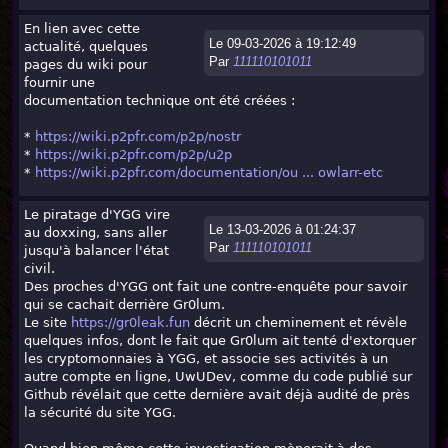
En lien avec cette
Le 09-03-2026 à 19:12:49
actualité, quelques
Par
111110101011
pages du wiki pour
fournir une
documentation technique ont été créées :
*
https://wiki.p2pfr.com/p2p/nostr
*
https://wiki.p2pfr.com/p2p/u2p
*
https://wiki.p2pfr.com/documentation/ou ... owlarr-etc
Le piratage d'YGG vire
Le 13-03-2026 à 01:24:37
au doxxing, sans aller
Par
111110101011
jusqu'à balancer l'état
civil.
Des proches d'YGG ont fait une contre-enquête pour savoir
qui se cachait derrière Gr0lum.
Le site
https://gr0leak.fun
décrit un cheminement et révèle
quelques infos, dont le fait que Gr0lum ait tenté d'extorquer
les cryptomonnaies à YGG, et associe ses activités à un
autre compte en ligne, UwUDev, comme du code publié sur
Github révélait que cette dernière avait déjà audité de près
la sécurité du site YGG.