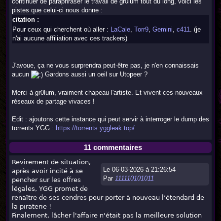
continuer de paraphraser le travail de gr0lum tout du long, voici les
pistes que celui-ci nous donne :
citation :
Pour ceux qui cherchent où aller :
LaCale
,
Torr9
,
Gemini
,
c411
. (je
n'ai aucune affiliation avec ces trackers)
J'avoue, ça ne vous surprendra peut-être pas, je n'en connaissais
aucun
Gardons aussi un oeil sur Utopeer ?
Merci à gr0lum, vraiment chapeau l'artiste. Et vivent ces nouveaux
réseaux de partage vivaces !
Edit : ajoutons cette instance qui peut servir à interroger le dump des
torrents YGG :
https://torrents.yggleak.top/
11 commentaires
Revirement de situation,
Le 06-03-2026 à 21:26:54
après avoir incité à se
Par
111110101011
pencher sur les offres
légales, YGG promet de
renaître de ses cendres pour porter à nouveau l’étendard de
la piraterie !
Finalement, lâcher l'affaire n'était pas la meilleure solution