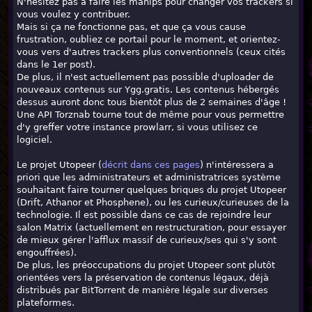
N'hésitez pas à faire les manips pour changer vos trackers si
vous voulez y contribuer.
Mais si ça ne fonctionne pas, et que ça vous cause
frustration, oubliez ce portail pour le moment, et orientez-
vous vers d'autres trackers plus conventionnels (ceux cités
dans le 1er post).
De plus, il n'est actuellement pas possible d'uploader de
nouveaux contenus sur Ygg.gratis. Les contenus hébergés
dessus auront donc tous bientôt plus de 2 semaines d'âge !
Une API Torznab tourne tout de même pour vous permettre
d'y greffer votre instance prowlarr, si vous utilisez ce
logiciel.
Le projet Utopeer (
décrit dans ces pages
) n'intéressera a
priori que les administrateurs et administratrices système
souhaitant faire tourner quelques briques du projet Utopeer
(Drift, Athanor et Phosphene), ou les curieux/curieuses de la
technologie. Il est possible dans ce cas de rejoindre leur
salon Matrix (actuellement en restructuration, pour essayer
de mieux gérer l'afflux massif de curieux/ses qui s'y sont
engouffrées).
De plus, les préoccupations du projet Utopeer sont plutôt
orientées vers la préservation de contenus légaux, déjà
distribués par BitTorrent de manière légale sur diverses
plateformes.