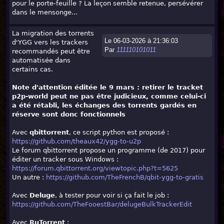
pour le porte-feuille ? La leçon semble retenue, persévérer
dans le mensonge...
La migration des torrents
Le 06-03-2026 à 21:36:03
d'YGG vers les trackers
Par
111110101011
recommandés peut être
automatisée dans
certains cas.
Note d'attention éditée le 9 mars : retirer le tracket
p2p-world peut ne pas être judicieux, comme celui-ci
a été rétabli, les échanges des torrents gardés en
réserve sont donc fonctionnels
Avec
qbittorrent
, ce script python est proposé :
https://github.com/theaux42/ygg-to-u2p
Le forum qbittorrent propose un programme (de 2017) pour
éditer un tracker sous Windows :
https://forum.qbittorrent.org/viewtopic.php?t=5625
Un autre :
https://github.com/TheFrenchB/qbit-ygg-to-gratis
Avec
Deluge
, à tester pour voir si ça fait le job :
https://github.com/TheFooestBar/delugeBulkTrackerEdit
Avec
RuTorrent
: