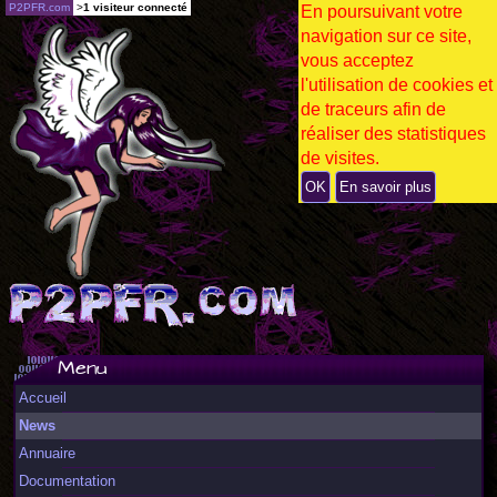
P2PFR.com
>
1 visiteur connecté
En poursuivant votre
navigation sur ce site,
vous acceptez
l'utilisation de cookies et
de traceurs afin de
réaliser des statistiques
de visites.
OK
En savoir plus
Menu
Accueil
News
Annuaire
Documentation