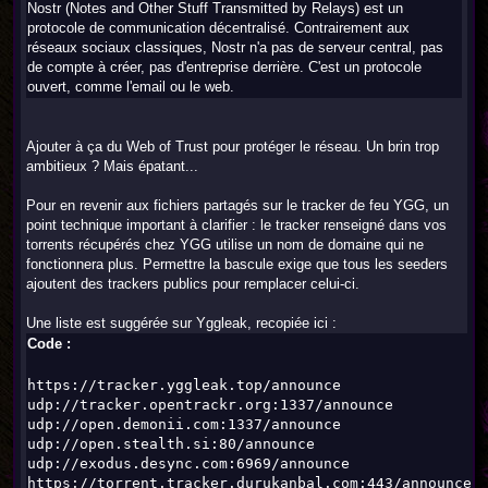
Nostr (Notes and Other Stuff Transmitted by Relays) est un
protocole de communication décentralisé. Contrairement aux
réseaux sociaux classiques, Nostr n'a pas de serveur central, pas
de compte à créer, pas d'entreprise derrière. C'est un protocole
ouvert, comme l'email ou le web.
Ajouter à ça du Web of Trust pour protéger le réseau. Un brin trop
ambitieux ? Mais épatant...
Pour en revenir aux fichiers partagés sur le tracker de feu YGG, un
point technique important à clarifier : le tracker renseigné dans vos
torrents récupérés chez YGG utilise un nom de domaine qui ne
fonctionnera plus. Permettre la bascule exige que tous les seeders
ajoutent des trackers publics pour remplacer celui-ci.
Une liste est suggérée sur Yggleak, recopiée ici :
Code :
https://tracker.yggleak.top/announce
udp://tracker.opentrackr.org:1337/announce
udp://open.demonii.com:1337/announce
udp://open.stealth.si:80/announce
udp://exodus.desync.com:6969/announce
https://torrent.tracker.durukanbal.com:443/announce