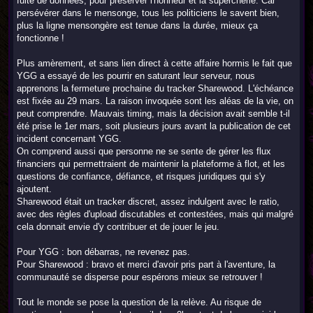
fuite de données, pour préserver l'honneur et la supercherie. Car
persévérer dans le mensonge, tous les politiciens le savent bien,
plus la ligne mensongère est tenue dans la durée, mieux ça
fonctionne !
Plus amèrement, et sans lien direct à cette affaire hormis le fait que
YGG a essayé de les pourrir en saturant leur serveur, nous
apprenons la fermeture prochaine du tracker Sharewood. L'échéance
est fixée au 29 mars. La raison invoquée sont les aléas de la vie, on
peut comprendre. Mauvais timing, mais la décision avait semble t-il
été prise le 1er mars, soit plusieurs jours avant la publication de cet
incident concernant YGG.
On comprend aussi que personne ne se sente de gérer les flux
financiers qui permettraient de maintenir la plateforme à flot, et les
questions de confiance, défiance, et risques juridiques qui s'y
ajoutent.
Sharewood était un tracker discret, assez indulgent avec le ratio,
avec des règles d'upload discutables et contestées, mais qui malgré
cela donnait envie d'y contribuer et de jouer le jeu.
Pour YGG : bon débarras, ne revenez pas.
Pour Sharewood : bravo et merci d'avoir pris part à l'aventure, la
communauté se disperse pour espérons mieux se retrouver !
Tout le monde se pose la question de la relève. Au risque de