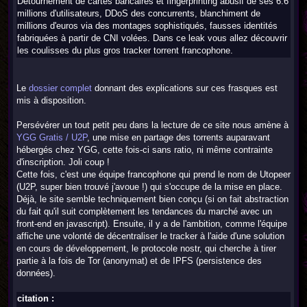
Détournement de cartes bancaires et fingerprinting abusif de ses 6.6
millions d'utilisateurs, DDoS des concurrents, blanchiment de
millions d'euros via des montages sophistiqués, fausses identités
fabriquées à partir de CNI volées. Dans ce leak vous allez découvrir
les coulisses du plus gros tracker torrent francophone.
Le
dossier complet
donnant des explications sur ces frasques est
mis à disposition.
Persévérer un tout petit peu dans la lecture de ce site nous amène à
YGG Gratis / U2P
, une mise en partage des torrents auparavant
hébergés chez YGG, cette fois-ci sans ratio, ni même contrainte
d'inscription. Joli coup !
Cette fois, c'est une équipe francophone qui prend le nom de Utopeer
(U2P, super bien trouvé j'avoue !) qui s'occupe de la mise en place.
Déjà, le site semble techniquement bien conçu (si on fait abstraction
du fait qu'il suit complètement les tendances du marché avec un
front-end en javascript). Ensuite, il y a de l'ambition, comme l'équipe
affiche une volonté de décentraliser le tracker à l'aide d'une solution
en cours de développement, le protocole nostr, qui cherche à tirer
partie à la fois de Tor (anonymat) et de IPFS (persistence des
données).
citation :