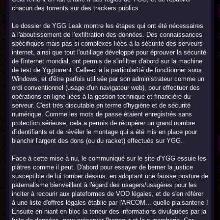
chacun des torrents sur des trackers publics.
Le dossier de YGG Leak montre les étapes qui ont été nécessaires
à l'aboutissement de l'exfiltration des données. Des connaissances
spécifiques mais pas si complexes liées à la sécurité des serveurs
internet, ainsi que tout l'outillage développé pour éprouver la sécurité
de l'internet mondial, ont permis de s'infiltrer d'abord sur la machine
de test de Yggtorrent. Celle-ci a la particularité de fonctionner sous
Windows, et d'être parfois utilisée par son administrateur comme un
ordi conventionnel (usage d'un navigateur web), pour effectuer des
opérations en ligne liées à la gestion technique et financière du
serveur. C'est très discutable en terme d'hygiène et de sécurité
numérique. Comme les mots de passe étaient enregistrés sans
protection sérieuse, cela a permis de récupérer un grand nombre
d'identifiants et de révéler le montage qui a été mis en place pour
blanchir l'argent des dons (ou du racket) effectués sur YGG.
Face à cette mise à nu, le communiqué sur le site d'YGG essuie les
plâtres comme il peut. D'abord pour essayer de berner la justice
susceptible de lui tomber dessus, en adoptant une fausse posture de
paternalisme bienveillant à l'égard des usagers/usagères pour les
inciter à recourir aux plateformes de VOD légales, et de s'en référer
à une liste d'offres légales établie par l'ARCOM... quelle plaisanterie !
Ensuite en niant en bloc la teneur des informations divulguées par la