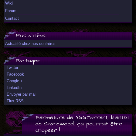
Wiki
Forum
Contact
Plus d'infos
Actualité chez nos confrères
Partagez
Twitter
Facebook
Google +
LinkedIn
Envoyer par mail
Flux RSS
Fermeture de YGGTorrent, bientôt
de Sharewood, ça pourrait être
Utopeer !