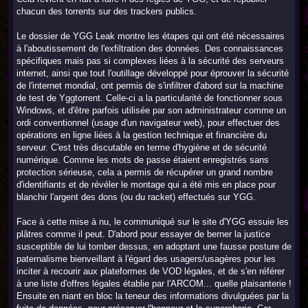
chacun des torrents sur des trackers publics.
Le dossier de YGG Leak montre les étapes qui ont été nécessaires
à l'aboutissement de l'exfiltration des données. Des connaissances
spécifiques mais pas si complexes liées à la sécurité des serveurs
internet, ainsi que tout l'outillage développé pour éprouver la sécurité
de l'internet mondial, ont permis de s'infiltrer d'abord sur la machine
de test de Yggtorrent. Celle-ci a la particularité de fonctionner sous
Windows, et d'être parfois utilisée par son administrateur comme un
ordi conventionnel (usage d'un navigateur web), pour effectuer des
opérations en ligne liées à la gestion technique et financière du
serveur. C'est très discutable en terme d'hygiène et de sécurité
numérique. Comme les mots de passe étaient enregistrés sans
protection sérieuse, cela a permis de récupérer un grand nombre
d'identifiants et de révéler le montage qui a été mis en place pour
blanchir l'argent des dons (ou du racket) effectués sur YGG.
Face à cette mise à nu, le communiqué sur le site d'YGG essuie les
plâtres comme il peut. D'abord pour essayer de berner la justice
susceptible de lui tomber dessus, en adoptant une fausse posture de
paternalisme bienveillant à l'égard des usagers/usagères pour les
inciter à recourir aux plateformes de VOD légales, et de s'en référer
à une liste d'offres légales établie par l'ARCOM... quelle plaisanterie !
Ensuite en niant en bloc la teneur des informations divulguées par la