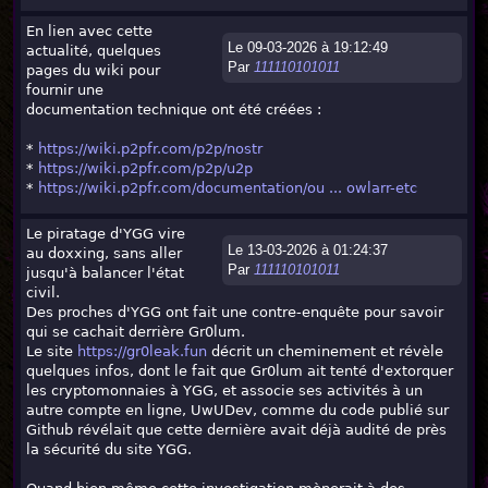
En lien avec cette
Le 09-03-2026 à 19:12:49
actualité, quelques
Par
111110101011
pages du wiki pour
fournir une
documentation technique ont été créées :
*
https://wiki.p2pfr.com/p2p/nostr
*
https://wiki.p2pfr.com/p2p/u2p
*
https://wiki.p2pfr.com/documentation/ou ... owlarr-etc
Le piratage d'YGG vire
Le 13-03-2026 à 01:24:37
au doxxing, sans aller
Par
111110101011
jusqu'à balancer l'état
civil.
Des proches d'YGG ont fait une contre-enquête pour savoir
qui se cachait derrière Gr0lum.
Le site
https://gr0leak.fun
décrit un cheminement et révèle
quelques infos, dont le fait que Gr0lum ait tenté d'extorquer
les cryptomonnaies à YGG, et associe ses activités à un
autre compte en ligne, UwUDev, comme du code publié sur
Github révélait que cette dernière avait déjà audité de près
la sécurité du site YGG.