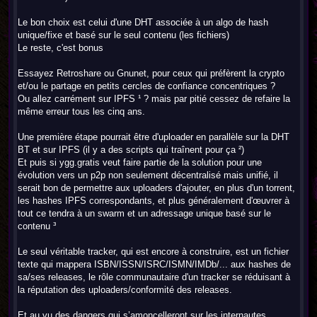
Le bon choix est celui d'une DHT associée à un algo de hash
unique/fixe et basé sur le seul contenu (les fichiers)
Le reste, c'est bonus
Essayez Retroshare ou Gnunet, pour ceux qui préfèrent la crypto
et/ou le partage en petits cercles de confiance concentriques ?
Ou allez carrément sur IPFS ¹ ? mais par pitié cessez de refaire la
même erreur tous les cinq ans.
Une première étape pourrait être d'uploader en parallèle sur la DHT
BT et sur IPFS (il y a des scripts qui traînent pour ça ²)
Et puis si ygg.gratis veut faire partie de la solution pour une
évolution vers un p2p non seulement décentralisé mais unifié, il
serait bon de permettre aux uploaders d'ajouter, en plus d'un torrent,
les hashes IPFS correspondants, et plus généralement d'œuvrer à
tout ce tendra à un swarm et un adressage unique basé sur le
contenu ³
Le seul véritable tracker, qui est encore à construire, est un fichier
texte qui mappera ISBN/ISSN/ISRC/ISMN/IMDb/... aux hashes de
sa/ses releases, le rôle communautaire d'un tracker se réduisant à
la réputation des uploaders/conformité des releases.
Et au vu des dangers qui s’amoncelleront sur les internautes