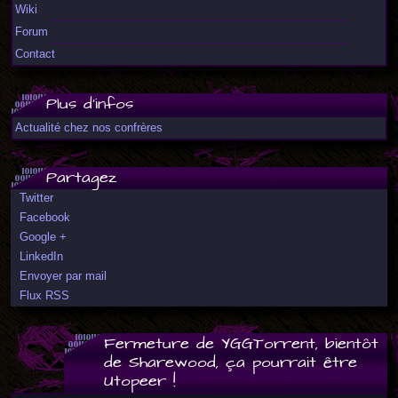
Wiki
Forum
Contact
Plus d'infos
Actualité chez nos confrères
Partagez
Twitter
Facebook
Google +
LinkedIn
Envoyer par mail
Flux RSS
Fermeture de YGGTorrent, bientôt
de Sharewood, ça pourrait être
Utopeer !