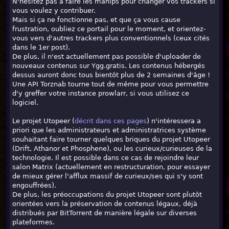
N'hésitez pas à faire les manips pour changer vos trackers si
vous voulez y contribuer.
Mais si ça ne fonctionne pas, et que ça vous cause
frustration, oubliez ce portail pour le moment, et orientez-
vous vers d'autres trackers plus conventionnels (ceux cités
dans le 1er post).
De plus, il n'est actuellement pas possible d'uploader de
nouveaux contenus sur Ygg.gratis. Les contenus hébergés
dessus auront donc tous bientôt plus de 2 semaines d'âge !
Une API Torznab tourne tout de même pour vous permettre
d'y greffer votre instance prowlarr, si vous utilisez ce
logiciel.
Le projet Utopeer (
décrit dans ces pages
) n'intéressera a
priori que les administrateurs et administratrices système
souhaitant faire tourner quelques briques du projet Utopeer
(Drift, Athanor et Phosphene), ou les curieux/curieuses de la
technologie. Il est possible dans ce cas de rejoindre leur
salon Matrix (actuellement en restructuration, pour essayer
de mieux gérer l'afflux massif de curieux/ses qui s'y sont
engouffrées).
De plus, les préoccupations du projet Utopeer sont plutôt
orientées vers la préservation de contenus légaux, déjà
distribués par BitTorrent de manière légale sur diverses
plateformes.