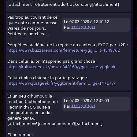
[attachment=0]
rutorrent-add-trackers.png
[/attachment]
Pas trop au courant de ce
Le 07-03-2026 à 12:10:12
qui existe comme presse
Par
111110101011
Warez de nos jours.
Petites recherches...
Péripéties au début de la reprise du contenu d'YGG par U2P :
https://www.buzzarena.com/fermeture-ygg ... it-4549762
Dans celui là, on n'apprend pas grand chose :
https://kulturegeek.fr/news-348169/yggt ... ge-yggleak
Celui-ci plus clair sur la partie piratage :
https://www.justgeek.fr/yggtorrent-ferm ... ge-147177/
Et un peu d'humour, la
Le 07-03-2026 à 12:42:09
réaction (authentique) de
Par
111110101011
l'admin d'YGG suite à
son piratage, en audio
généré par IA.
[attachment=6]
communique.mp3
[/attachment]
Et un remix :