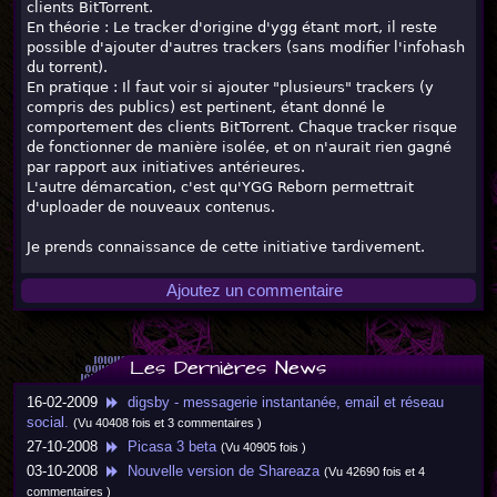
clients BitTorrent.
En théorie : Le tracker d'origine d'ygg étant mort, il reste
possible d'ajouter d'autres trackers (sans modifier l'infohash
du torrent).
En pratique : Il faut voir si ajouter "plusieurs" trackers (y
compris des publics) est pertinent, étant donné le
comportement des clients BitTorrent. Chaque tracker risque
de fonctionner de manière isolée, et on n'aurait rien gagné
par rapport aux initiatives antérieures.
L'autre démarcation, c'est qu'YGG Reborn permettrait
d'uploader de nouveaux contenus.
Je prends connaissance de cette initiative tardivement.
Ajoutez un commentaire
Les Dernières News
16-02-2009
digsby - messagerie instantanée, email et réseau
social.
(Vu 40408 fois et 3 commentaires )
27-10-2008
Picasa 3 beta
(Vu 40905 fois )
03-10-2008
Nouvelle version de Shareaza
(Vu 42690 fois et 4
commentaires )