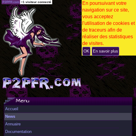
P2PFR.com
>
1 visiteur connecté
En poursuivant votre
navigation sur ce site,
vous acceptez
l'utilisation de cookies et
de traceurs afin de
réaliser des statistiques
de visites.
OK
En savoir plus
Menu
Accueil
News
Annuaire
Documentation