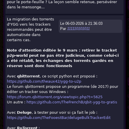
pour le porte-feuille ? La leçon semble retenue, persévérer
dans le mensonge...
La migration des torrents
Le 06-03-2026 à 21:36:03
d'YGG vers les trackers
Par
111110101011
recommandés peut être
automatisée dans
certains cas.
Note d'attention éditée le 9 mars : retirer le tracket
p2p-world peut ne pas être judicieux, comme celui-ci
a été rétabli, les échanges des torrents gardés en
réserve sont donc fonctionnels
Avec
qbittorrent
, ce script python est proposé :
https://github.com/theaux42/ygg-to-u2p
Le forum qbittorrent propose un programme (de 2017) pour
éditer un tracker sous Windows :
https://forum.qbittorrent.org/viewtopic.php?t=5625
Un autre :
https://github.com/TheFrenchB/qbit-ygg-to-gratis
Avec
Deluge
, à tester pour voir si ça fait le job :
https://github.com/TheFooestBar/delugeBulkTrackerEdit
Avec
RuTorrent
: