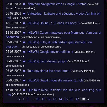
03-09-2008
Nouveau navigateur Web ! Google Chrome
(Vu 42596
fois et 10 commentaires )
05-07-2008
Virtualdub - Extraire une séquence video d'un film en
.avi
(Vu 40705 fois )
18-10-2007
[NEWS] Ubuntu 7.10 dans les bacs :)
(Vu 49810 fois et
20 commentaires )
13-06-2007
[NEWS] Ca sent mauvais pour Morpheus, Azureus et
Shareaza.
(Vu 39975 fois et un commentaire )
07-06-2007
[NEWS] FON, du wifi partout gratuitement ! ou
presque...
(Vu 39591 fois et un commentaire )
04-06-2007
[NEWS] Google devient offline :)
(Vu 39867 fois et 2
commentaires )
08-05-2007
[NEWS] gaim devient pidgin
(Vu 40327 fois et 4
commentaires )
06-05-2007
Tout savoir sur les sous-titres !
(Vu 99377 fois et 11
commentaires )
06-05-2007
[NEWS] Grabit : nouvelle version 1.7.0b
(Vu 40536 fois
et 3 commentaires )
17-01-2003
Que faire avec un fichier .iso .bin .cue .ccd .img .sub
.nrg
(Vu 120620 fois et 3 commentaires )
«
1
2
...
10
11
12
13
14
15
16
17
18
»