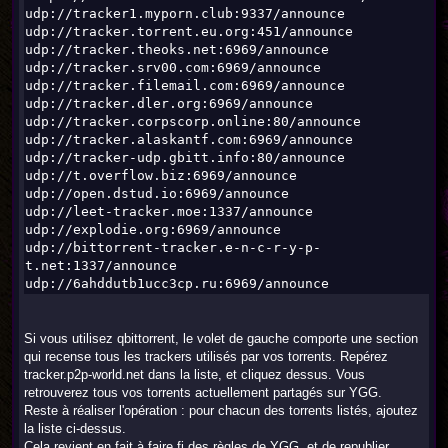
udp://tracker1.myporn.club:9337/announce
udp://tracker.torrent.eu.org:451/announce
udp://tracker.theoks.net:6969/announce
udp://tracker.srv00.com:6969/announce
udp://tracker.filemail.com:6969/announce
udp://tracker.dler.org:6969/announce
udp://tracker.corpscorp.online:80/announce
udp://tracker.alaskantf.com:6969/announce
udp://tracker-udp.gbitt.info:80/announce
udp://t.overflow.biz:6969/announce
udp://open.dstud.io:6969/announce
udp://leet-tracker.moe:1337/announce
udp://explodie.org:6969/announce
udp://bittorrent-tracker.e-n-c-r-y-p-
t.net:1337/announce
udp://6ahddutb1ucc3cp.ru:6969/announce
Si vous utilisez qbittorrent, le volet de gauche comporte une section
qui recense tous les trackers utilisés par vos torrents. Repérez
tracker.p2p-world.net dans la liste, et cliquez dessus. Vous
retrouverez tous vos torrents actuellement partagés sur YGG.
Reste à réaliser l'opération : pour chacun des torrents listés, ajoutez
la liste ci-dessus.
Cela revient en fait à faire fi des règles de YGG, et de republier