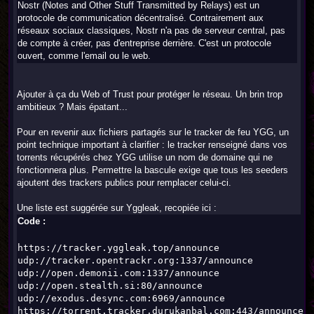
Nostr (Notes and Other Stuff Transmitted by Relays) est un
protocole de communication décentralisé. Contrairement aux
réseaux sociaux classiques, Nostr n'a pas de serveur central, pas
de compte à créer, pas d'entreprise derrière. C'est un protocole
ouvert, comme l'email ou le web.
Ajouter à ça du Web of Trust pour protéger le réseau. Un brin trop
ambitieux ? Mais épatant...
Pour en revenir aux fichiers partagés sur le tracker de feu YGG, un
point technique important à clarifier : le tracker renseigné dans vos
torrents récupérés chez YGG utilise un nom de domaine qui ne
fonctionnera plus. Permettre la bascule exige que tous les seeders
ajoutent des trackers publics pour remplacer celui-ci.
Une liste est suggérée sur Yggleak, recopiée ici :
Code :
https://tracker.yggleak.top/announce
udp://tracker.opentrackr.org:1337/announce
udp://open.demonii.com:1337/announce
udp://open.stealth.si:80/announce
udp://exodus.desync.com:6969/announce
https://torrent.tracker.durukanbal.com:443/announce