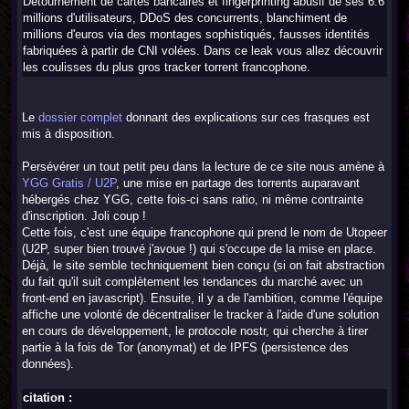
Détournement de cartes bancaires et fingerprinting abusif de ses 6.6
millions d'utilisateurs, DDoS des concurrents, blanchiment de
millions d'euros via des montages sophistiqués, fausses identités
fabriquées à partir de CNI volées. Dans ce leak vous allez découvrir
les coulisses du plus gros tracker torrent francophone.
Le
dossier complet
donnant des explications sur ces frasques est
mis à disposition.
Persévérer un tout petit peu dans la lecture de ce site nous amène à
YGG Gratis / U2P
, une mise en partage des torrents auparavant
hébergés chez YGG, cette fois-ci sans ratio, ni même contrainte
d'inscription. Joli coup !
Cette fois, c'est une équipe francophone qui prend le nom de Utopeer
(U2P, super bien trouvé j'avoue !) qui s'occupe de la mise en place.
Déjà, le site semble techniquement bien conçu (si on fait abstraction
du fait qu'il suit complètement les tendances du marché avec un
front-end en javascript). Ensuite, il y a de l'ambition, comme l'équipe
affiche une volonté de décentraliser le tracker à l'aide d'une solution
en cours de développement, le protocole nostr, qui cherche à tirer
partie à la fois de Tor (anonymat) et de IPFS (persistence des
données).
citation :