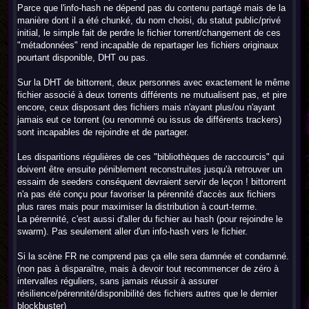
Parce que l'info-hash ne dépend pas du contenu partagé mais de la
manière dont il a été chunké, du nom choisi, du statut public/privé
initial, le simple fait de perdre le fichier torrent/changement de ces
"métadonnées" rend incapable de repartager les fichiers originaux
pourtant disponible, DHT ou pas.
Sur la DHT de bittorrent, deux personnes avec exactement le même
fichier associé à deux torrents différents ne mutualisent pas, et pire
encore, ceux disposant des fichiers mais n'ayant plus/ou n'ayant
jamais eut ce torrent (ou renommé ou issus de différents trackers)
sont incapables de rejoindre et de partager.
Les disparitions régulières de ces "bibliothèques de raccourcis" qui
doivent être ensuite péniblement reconstruites jusqu'à retrouver un
essaim de seeders conséquent devraient servir de leçon ! bittorrent
n'a pas été conçu pour favoriser la pérennité d'accès aux fichiers
plus rares mais pour maximiser la distribution à court-terme.
La pérennité, c'est aussi d'aller du fichier au hash (pour rejoindre le
swarm). Pas seulement aller d'un info-hash vers le fichier.
Si la scène FR ne comprend pas ça elle sera damnée et condamné.
(non pas à disparaître, mais à devoir tout recommencer de zéro à
intervalles réguliers, sans jamais réussir à assurer
résilience/pérennité/disponibilité des fichiers autres que le dernier
blockbuster)