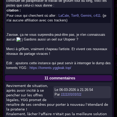
continuer de paraphraser le travail de gr0lum tout du long, voici les
pistes que celui-ci nous donne :
citation :
Pour ceux qui cherchent où aller :
LaCale
,
Torr9
,
Gemini
,
c411
. (je
n'ai aucune affiliation avec ces trackers)
J'avoue, ça ne vous surprendra peut-être pas, je n'en connaissais
aucun
Gardons aussi un oeil sur Utopeer ?
Merci à gr0lum, vraiment chapeau l'artiste. Et vivent ces nouveaux
réseaux de partage vivaces !
Edit : ajoutons cette instance qui peut servir à interroger le dump des
torrents YGG :
https://torrents.yggleak.top/
11 commentaires
Revirement de situation,
Le 06-03-2026 à 21:26:54
après avoir incité à se
Par
111110101011
pencher sur les offres
légales, YGG promet de
renaître de ses cendres pour porter à nouveau l’étendard de
la piraterie !
Finalement, lâcher l'affaire n'était pas la meilleure solution