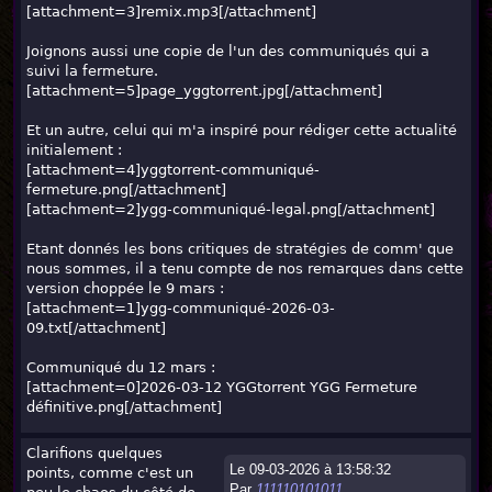
[attachment=3]
remix.mp3
[/attachment]
Joignons aussi une copie de l'un des communiqués qui a
suivi la fermeture.
[attachment=5]
page_yggtorrent.jpg
[/attachment]
Et un autre, celui qui m'a inspiré pour rédiger cette actualité
initialement :
[attachment=4]
yggtorrent-communiqué-
fermeture.png
[/attachment]
[attachment=2]
ygg-communiqué-legal.png
[/attachment]
Etant donnés les bons critiques de stratégies de comm' que
nous sommes, il a tenu compte de nos remarques dans cette
version choppée le 9 mars :
[attachment=1]
ygg-communiqué-2026-03-
09.txt
[/attachment]
Communiqué du 12 mars :
[attachment=0]
2026-03-12 YGGtorrent YGG Fermeture
définitive.png
[/attachment]
Clarifions quelques
Le 09-03-2026 à 13:58:32
points, comme c'est un
Par
111110101011