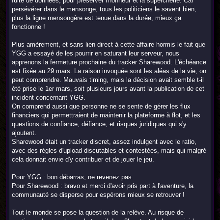
fuite de données, pour préserver l'honneur et la supercherie. Car
persévérer dans le mensonge, tous les politiciens le savent bien,
plus la ligne mensongère est tenue dans la durée, mieux ça
fonctionne !
Plus amèrement, et sans lien direct à cette affaire hormis le fait que
YGG a essayé de les pourrir en saturant leur serveur, nous
apprenons la fermeture prochaine du tracker Sharewood. L'échéance
est fixée au 29 mars. La raison invoquée sont les aléas de la vie, on
peut comprendre. Mauvais timing, mais la décision avait semble t-il
été prise le 1er mars, soit plusieurs jours avant la publication de cet
incident concernant YGG.
On comprend aussi que personne ne se sente de gérer les flux
financiers qui permettraient de maintenir la plateforme à flot, et les
questions de confiance, défiance, et risques juridiques qui s'y
ajoutent.
Sharewood était un tracker discret, assez indulgent avec le ratio,
avec des règles d'upload discutables et contestées, mais qui malgré
cela donnait envie d'y contribuer et de jouer le jeu.
Pour YGG : bon débarras, ne revenez pas.
Pour Sharewood : bravo et merci d'avoir pris part à l'aventure, la
communauté se disperse pour espérons mieux se retrouver !
Tout le monde se pose la question de la relève. Au risque de