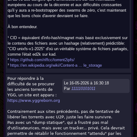
européens au cours de la décennie et aux difficultés croissantes
qu'il y aura a re-bootstrapper des swarms de zéro, c'est maintenant
que les bons choix d'avenir devraient se faire.
À bon entendeur.
¹ CID = équivalent d'info-hash/magnet mais basé exclusivement sur
le contenu des fichiers avec un hashage (relativement) prédictible:
"CID unixfs-v1-2025" d'où un véritable système de fichiers partagés,
comme l'était ed2k sur kad.
²
https://github.com/riffcc/torrent2ipfs/
³
https://en.wikipedia.org/wiki/Content-a ... le_storage
Pour répondre à la
Le 16-05-2026 à 16:30:18
difficulté de se procurer
Par
111110101011
les anciens torrents de
YGG, un site est apparu :
https://www.yggreborn.org
Contrairement aux sites précédents, pas de tentative de
libérer les torrents avec U2P, juste les faire survivre.
Pas avec un "dump statique", qui a frustré pas mal
d'utilisateurices, mais avec un tracker... privé. Cela devrait
permettre de rétablir le fonctionnement "attendu" par les