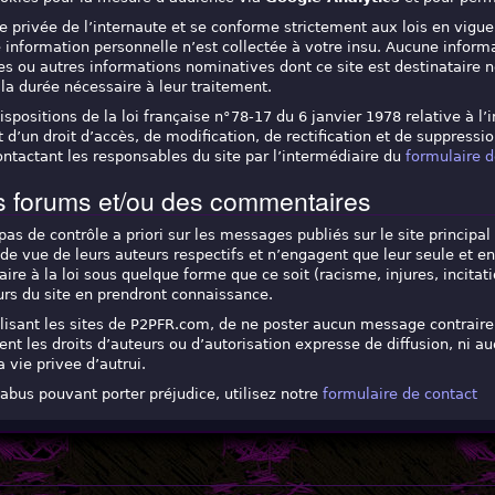
ie privée de l’internaute et se conforme strictement aux lois en vigueu
 information personnelle n’est collectée à votre insu. Aucune informa
s ou autres informations nominatives dont ce site est destinataire ne
la durée nécessaire à leur traitement.
ositions de la loi française n°78-17 du 6 janvier 1978 relative à l’in
 d’un droit d’accès, de modification, de rectification et de suppressi
ontactant les responsables du site par l’intermédiaire du
formulaire d
es forums et/ou des commentaires
s de contrôle a priori sur les messages publiés sur le site principa
de vue de leurs auteurs respectifs et n’engagent que leur seule et e
aire à la loi sous quelque forme que ce soit (racisme, injures, incitat
urs du site en prendront connaissance.
lisant les sites de P2PFR.com, de ne poster aucun message contraire à
ent les droits d’auteurs ou d’autorisation expresse de diffusion, ni 
a vie privee d’autrui.
abus pouvant porter préjudice, utilisez notre
formulaire de contact