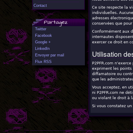
Contact
Ce site respecte la v
individuelles. Aucune
adresses électronique
Partagez
conservées que pour 
Twitter
Conformément aux disp
Facebook
internautes disposent
Google +
exercer ce droit en c
LinkedIn
Utilisation d
Envoyer par mail
Flux RSS
P2PFR.com n’exerce pa
expriment les points 
diffamatoire ou contr
que les administrate
Vous acceptez, en uti
ni P2PFR.com ne déti
ou violant le droit à l
Si vous constatez un 