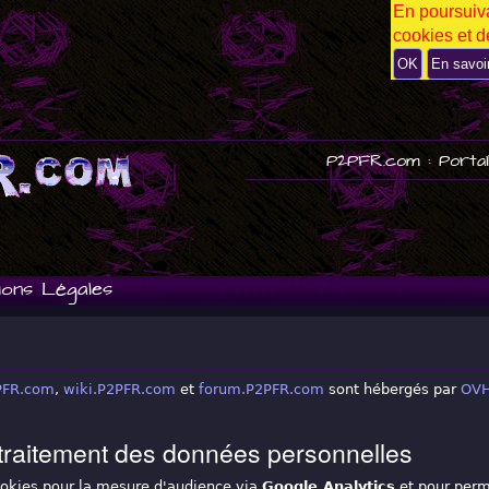
En poursuiva
P
cookies et de
U
B
OK
En savoi
P2PFR.com : Portai
ions Légales
PFR.com
,
wiki.P2PFR.com
et
forum.P2PFR.com
sont hébergés par
OV
 traitement des données personnelles
ookies pour la mesure d'audience via
Google Analytics
et pour perm