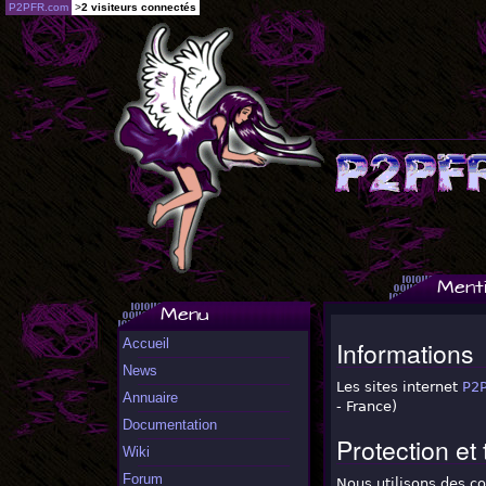
P2PFR.com
>
2 visiteurs connectés
Ment
Menu
Accueil
Informations
News
Les sites internet
P2
Annuaire
- France)
Documentation
Protection et
Wiki
Forum
Nous utilisons des c