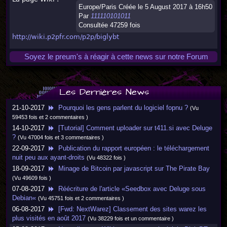
Europe/Paris Créée le 5 August 2017 à 16h50
Par
111110101011
Consultée 47259 fois
http://wiki.p2pfr.com/p2p/biglybt
Soyez le preum's à réagir à cette news sur notre Forum
Les Dernières News
21-10-2017
Pourquoi les gens parlent du logiciel fopnu ?
(Vu
59453 fois et 2 commentaires )
14-10-2017
[Tutorial] Comment uploader sur t411.si avec Deluge
?
(Vu 47004 fois et 3 commentaires )
22-09-2017
Publication du rapport européen : le téléchargement
nuit peu aux ayant-droits
(Vu 48322 fois )
18-09-2017
Minage de Bitcoin par javascript sur The Pirate Bay
(Vu 49609 fois )
07-08-2017
Réécriture de l'article «Seedbox avec Deluge sous
Debian«
(Vu 45751 fois et 2 commentaires )
06-08-2017
[Fwd: NextWarez] Classement des sites warez les
plus visités en août 2017
(Vu 38229 fois et un commentaire )