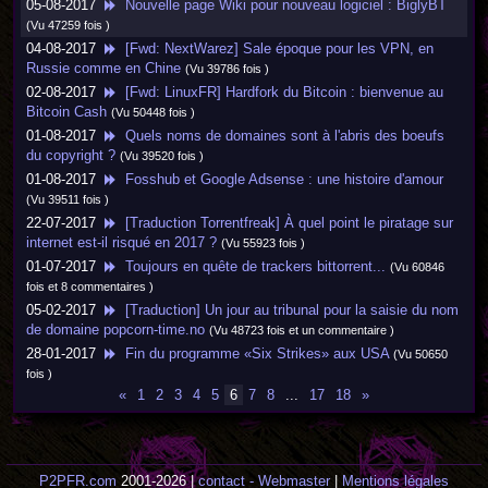
05-08-2017
Nouvelle page Wiki pour nouveau logiciel : BiglyBT
(Vu 47259 fois )
04-08-2017
[Fwd: NextWarez] Sale époque pour les VPN, en
Russie comme en Chine
(Vu 39786 fois )
02-08-2017
[Fwd: LinuxFR] Hardfork du Bitcoin : bienvenue au
Bitcoin Cash
(Vu 50448 fois )
01-08-2017
Quels noms de domaines sont à l'abris des boeufs
du copyright ?
(Vu 39520 fois )
01-08-2017
Fosshub et Google Adsense : une histoire d'amour
(Vu 39511 fois )
22-07-2017
[Traduction Torrentfreak] À quel point le piratage sur
internet est-il risqué en 2017 ?
(Vu 55923 fois )
01-07-2017
Toujours en quête de trackers bittorrent...
(Vu 60846
fois et 8 commentaires )
05-02-2017
[Traduction] Un jour au tribunal pour la saisie du nom
de domaine popcorn-time.no
(Vu 48723 fois et un commentaire )
28-01-2017
Fin du programme «Six Strikes» aux USA
(Vu 50650
fois )
«
1
2
3
4
5
6
7
8
...
17
18
»
P2PFR.com
2001-2026 |
contact - Webmaster
|
Mentions légales