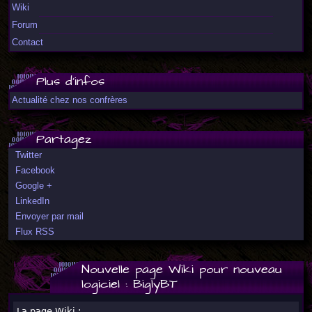
Wiki
Forum
Contact
Plus d'infos
Actualité chez nos confrères
Partagez
Twitter
Facebook
Google +
LinkedIn
Envoyer par mail
Flux RSS
Nouvelle page Wiki pour nouveau
logiciel : BiglyBT
La page Wiki :