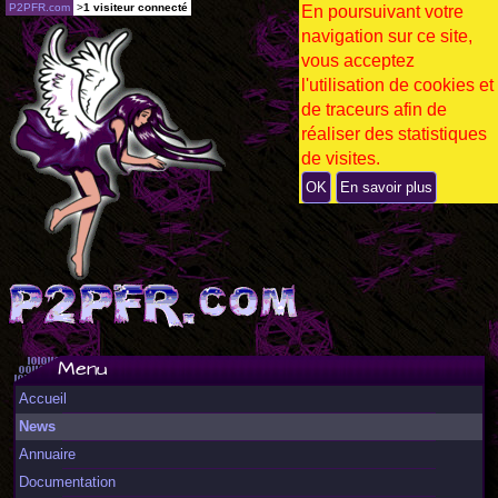
P2PFR.com
>
1 visiteur connecté
En poursuivant votre
navigation sur ce site,
vous acceptez
l'utilisation de cookies et
de traceurs afin de
réaliser des statistiques
de visites.
OK
En savoir plus
Menu
Accueil
News
Annuaire
Documentation