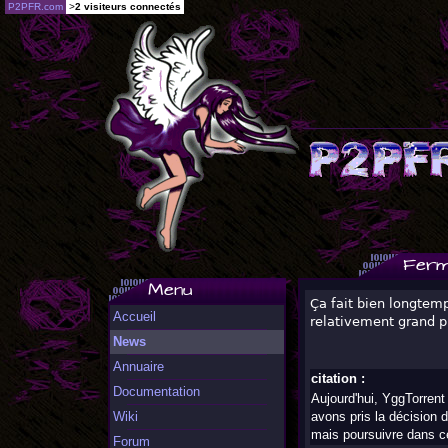
P2PFR.com
>
2 visiteurs connectés
Ferm
Menu
Ça fait bien longte
Accueil
relativement grand pu
News
Annuaire
citation :
Documentation
Aujourd'hui, YggTorrent
Wiki
avons pris la décision 
mais poursuivre dans ce
Forum