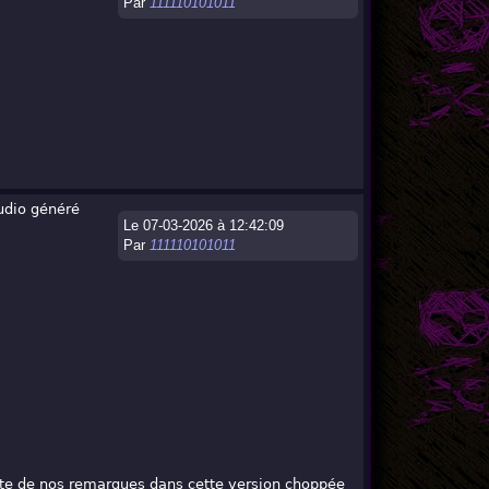
Par
111110101011
audio généré
Le 07-03-2026 à 12:42:09
Par
111110101011
pte de nos remarques dans cette version choppée