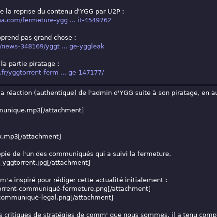
e la reprise du contenu d'YGG par U2P :
a.com/fermeture-ygg ... it-4549762
pprend pas grand chose :
r/news-348169/yggt ... ge-yggleak
 la partie piratage :
fr/yggtorrent-ferm ... ge-147177/
la réaction (authentique) de l'admin d'YGG suite à son piratage, en 
unique.mp3
[/attachment]
x.mp3
[/attachment]
opie de l'un des communiqués qui a suivi la fermeture.
_yggtorrent.jpg
[/attachment]
 m'a inspiré pour rédiger cette actualité initialement :
orrent-communiqué-fermeture.png
[/attachment]
communiqué-legal.png
[/attachment]
s critiques de stratégies de comm' que nous sommes, il a tenu com