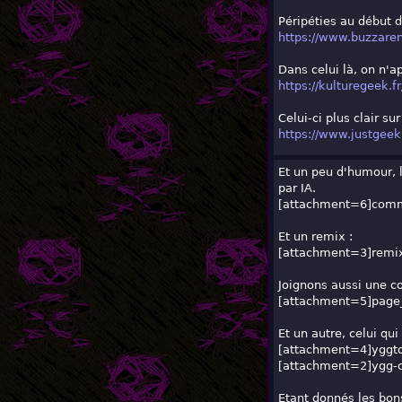
Péripéties au début d
https://www.buzzaren
Dans celui là, on n'a
https://kulturegeek.f
Celui-ci plus clair sur
https://www.justgeek.
Et un peu d'humour, 
par IA.
[attachment=6]
comm
Et un remix :
[attachment=3]
remi
Joignons aussi une c
[attachment=5]
page
Et un autre, celui qui
[attachment=4]
yggt
[attachment=2]
ygg-
Etant donnés les bon