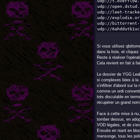
udp://t.overflow.
udp://open.dstud.
udp://leet-tracke
udp://explodie.or
udp://bittorrent-
udp://6ahddutb1uc
Si vous utilisez qbittor
dans la liste, et cliqu
Reste à réaliser l'opérat
Cela revient en fait à f
Le dossier de YGG Leak 
si complexes liées à la 
s'infiltrer d'abord sur l
comme un ordi conventio
très discutable en term
récupérer un grand nomb
Face à cette mise à nu,
tomber dessus, en adopt
VOD légales, et de s'en 
Ensuite en niant en bloc
mensonge, tous les poli