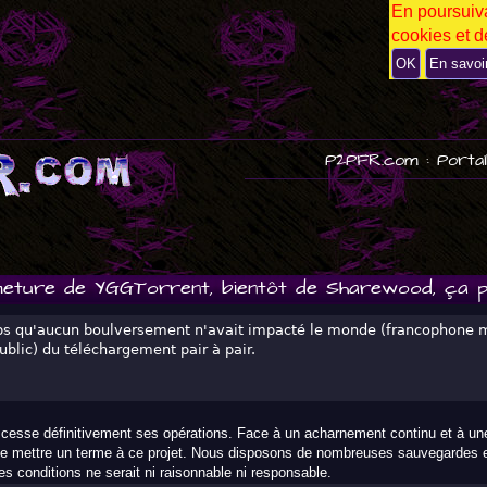
En poursuiva
P
cookies et de
U
B
OK
En savoi
P2PFR.com : Portai
eture de YGGTorrent, bientôt de Sharewood, ça po
mps qu'aucun boulversement n'avait impacté le monde (francophone 
blic) du téléchargement pair à pair.
 cesse définitivement ses opérations. Face à un acharnement continu et à une 
de mettre un terme à ce projet. Nous disposons de nombreuses sauvegardes et
s conditions ne serait ni raisonnable ni responsable.