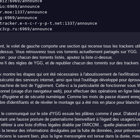
biz:6969/announce
io:6969/announce
r.moe:1337/announce
g:6969/announce
tracker.e-n-c-r-y-p-t.net:1337/announce
c3cp.ru:6969/announce
rent, le volet de gauche comporte une section qui recense tous les trackers uti
ez dessus. Vous retrouverez tous vos torrents actuellement partagés sur YGG.
ion : pour chacun des torrents listés, ajoutez la liste ci-dessus.
aire fi des règles de YGG, et de republier chacun des torrents sur des trackers 
montre les étapes qui ont été nécessaires à l'aboutissement de l'exfiltrat
sécurité des serveurs internet, ainsi que tout l'outillage développé pour éprouv
a machine de test de Yggtorrent. Celle-ci a la particularité de fonctionner sous 
nnel (usage d'un navigateur web), pour effectuer des opérations en ligne liées
e d'hygiène et de sécurité numérique. Comme les mots de passe étaient enregi
re d'identifiants et de révéler le montage qui a été mis en place pour blanchi
 le communiqué sur le site d'YGG essuie les plâtres comme il peut. D'abord po
ant une fausse posture de paternalisme bienveillant à l'égard des usagers/usa
référer à une liste d'offres légales établie par l'ARCOM... quelle plaisanterie !
 la teneur des informations divulguées par la fuite de données, pour préserver
ticiens le savent bien, plus la ligne mensongère est tenue dans la durée, mie