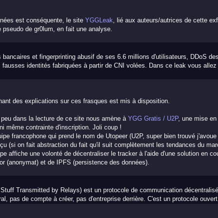
onnées est conséquente, le site
YGGLeak
, lié aux auteurs/autrices de cette exf
 pseudo de gr0lum, en fait une analyse.
bancaires et fingerprinting abusif de ses 6.6 millions d'utilisateurs, DDoS de
fausses identités fabriquées à partir de CNI volées. Dans ce leak vous allez d
ant des explications sur ces frasques est mis à disposition.
t peu dans la lecture de ce site nous amène à
YGG Gratis / U2P
, une mise en
 ni même contrainte d'inscription. Joli coup !
quipe francophone qui prend le nom de Utopeer (U2P, super bien trouvé j'avoue 
 (si on fait abstraction du fait qu'il suit complètement les tendances du marc
pe affiche une volonté de décentraliser le tracker à l'aide d'une solution en c
e Tor (anonymat) et de IPFS (persistence des données).
 Stuff Transmitted by Relays) est un protocole de communication décentralis
ral, pas de compte à créer, pas d'entreprise derrière. C'est un protocole ouver