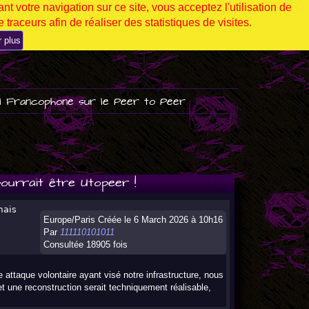
nt votre navigation sur ce site, vous acceptez l'utilisation de
 traceurs afin de réaliser des statistiques de visites.
r plus
l Francophone sur le Peer to Peer
urrait être Utopeer !
mais
Europe/Paris Créée le 6 March 2026 à 10h16
Par
111110101011
Consultée 18905 fois
attaque volontaire ayant visé notre infrastructure, nous
 une reconstruction serait techniquement réalisable,