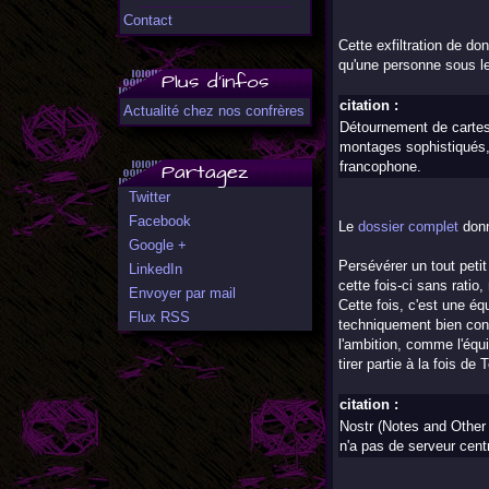
Contact
Cette exfiltration de d
qu'une personne sous le
Plus d'infos
citation :
Actualité chez nos confrères
Détournement de cartes 
montages sophistiqués, 
Partagez
francophone.
Twitter
Facebook
Le
dossier complet
donn
Google +
Persévérer un tout peti
LinkedIn
cette fois-ci sans ratio,
Envoyer par mail
Cette fois, c'est une é
Flux RSS
techniquement bien conçu
l'ambition, comme l'équi
tirer partie à la fois d
citation :
Nostr (Notes and Other
n'a pas de serveur cent