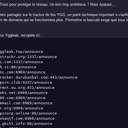
Trust pour protéger le réseau. Un brin trop ambitieux ? Mais épatant...
iers partagés sur le tracker de feu YGG, un point technique important à clarifi
 de domaine qui ne fonctionnera plus. Permettre la bascule exige que tous l
ur Yggleak, recopiée ici :
ggleak.top/announce
ntrackr.org:1337/announce
i.com:1337/announce
h.si:80/announce
nc.com:6969/announce
racker.durukanbal.com:443/announce
porn.club:9337/announce
rent.eu.org:451/announce
oks.net:6969/announce
00.com:6969/announce
email.com:6969/announce
r.org:6969/announce
pscorp.online:80/announce
skantf.com:6969/announce
.gbitt.info:80/announce