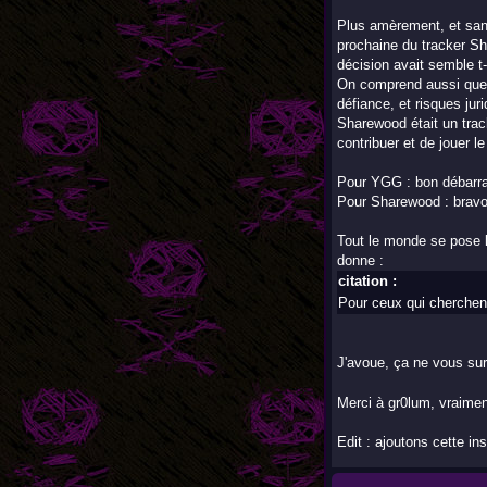
Plus amèrement, et sans
prochaine du tracker Sh
décision avait semble t-
On comprend aussi que p
défiance, et risques juri
Sharewood était un trac
contribuer et de jouer le
Pour YGG : bon débarra
Pour Sharewood : bravo 
Tout le monde se pose la
donne :
citation :
Pour ceux qui cherchent
J'avoue, ça ne vous sur
Merci à gr0lum, vraimen
Edit : ajoutons cette in