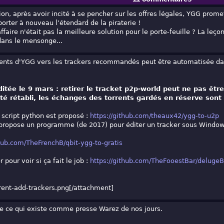
on, après avoir incité à se pencher sur les offres légales, YGG prome
orter à nouveau l’étendard de la piraterie !
ffaire n'était pas la meilleure solution pour le porte-feuille ? La leç
dans le mensonge...
rents d'YGG vers les trackers recommandés peut être automatisée da
itée le 9 mars : retirer le tracket p2p-world peut ne pas être
té rétabli, les échanges des torrents gardés en réserve sont
e script python est proposé :
https://github.com/theaux42/ygg-to-u2p
 propose un programme (de 2017) pour éditer un tracker sous Windo
thub.com/TheFrenchB/qbit-ygg-to-gratis
er pour voir si ça fait le job :
https://github.com/TheFooestBar/delugeB
rent-add-trackers.png
[/attachment]
de ce qui existe comme presse Warez de nos jours.