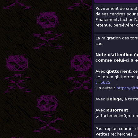
Revirement de situati
de ses cendres pour p
Finalement, lâcher l'a
retenue, persévérer 
La migration des tor
cas.
Note d'attention éd
comme celui-ci a é
Avec
qbittorrent
, c
Le forum qbittorrent
t=5625
Un autre :
https://gi
Avec
Deluge
, à test
Avec
RuTorrent
:
[attachment=0]
rutor
Pas trop au courant 
Petites recherches...