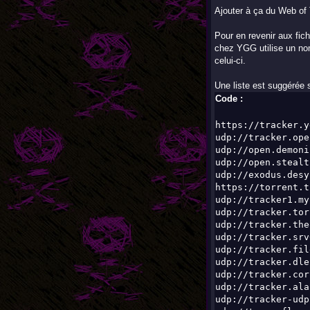
Ajouter à ça du Web of 
Pour en revenir aux fich
chez YGG utilise un nom
celui-ci.
Une liste est suggérée s
Code :
https://tracker.y
udp://tracker.ope
udp://open.demoni
udp://open.stealt
udp://exodus.desy
https://torrent.t
udp://tracker1.my
udp://tracker.tor
udp://tracker.the
udp://tracker.srv
udp://tracker.fil
udp://tracker.dle
udp://tracker.cor
udp://tracker.ala
udp://tracker-udp