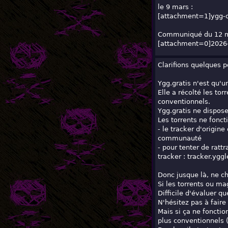
le 9 mars :
[attachment=1]
ygg-
Communiqué du 12 m
[attachment=0]
2026
Clarifions quelques p
Ygg.gratis n'est qu'u
Elle a récolté les to
conventionnels.
Ygg.gratis ne dispose
Les torrents ne fonct
- le tracker d'origin
communauté
- pour tenter de ratt
tracker : tracker.ygg
Donc jusque là, ne ch
Si les torrents ou ma
Difficile d'évaluer 
N'hésitez pas à faire
Mais si ça ne fonctio
plus conventionnels (