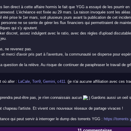
 lien direct à cette affaire hormis le fait que YGG a essayé de les pourrir en
arewood. L'échéance est fixée au 29 mars. La raison invoquée sont les aléas
il été prise le 1er mars, soit plusieurs jours avant la publication de cet inci
ersonne ne se sente de gérer les flux financiers qui permettraient de mainteni
diques qui s'y ajoutent.
ker discret, assez indulgent avec le ratio, avec des règles d'upload discutabl
 jeu.
s, ne revenez pas.
et merci d'avoir pris part à l'aventure, la communauté se disperse pour espér
 question de la relève. Au risque de continuer de paraphraser le travail de gr0
 où aller :
LaCale
,
Torr9
,
Gemini
,
c411
. (je n'ai aucune affiliation avec ces tr
prendra peut-être pas, je n'en connaissais aucun
Gardons aussi un oeil s
t chapeau l'artiste. Et vivent ces nouveaux réseaux de partage vivaces !
stance qui peut servir à interroger le dump des torrents YGG :
https://torrents
11 commentaires