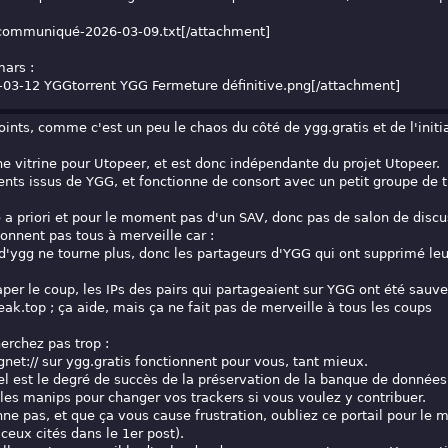
communiqué-2026-03-09.txt
[/attachment]
ars :
-03-12 YGGtorrent YGG Fermeture définitive.png
[/attachment]
oints, comme c'est un peu le chaos du côté de ygg.gratis et de l'initi
ne vitrine pour Utopeer, et est donc indépendante du projet Utopeer.
rrents issus de YGG, et fonctionne de consort avec un petit groupe de 
 a priori et pour le moment pas d'un SAV, donc pas de salon de discu
ionnent pas tous à merveille car :
e d'ygg ne tourne plus, donc les partageurs d'YGG qui ont supprimé le
raper le coup, les IPs des pairs qui partageaient sur YGG ont été sa
leak.top ; ça aide, mais ça ne fait pas de merveille à tous les coups
erchez pas trop :
gnet:// sur ygg.gratis fonctionnent pour vous, tant mieux.
quel est le degré de succès de la préservation de la banque de donné
 les manips pour changer vos trackers si vous voulez y contribuer.
nne pas, et que ça vous cause frustration, oubliez ce portail pour le
ceux cités dans le 1er post).