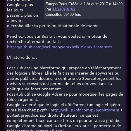
Europe/Paris Créée le 1 August 2017 à 14h29
Google... plus
Par
111110101011
les jours
Consultée 39480 fois
passent, plus on
a envie
d'écrabouiller ta petite multinationale de merde.
Penchez-vous sur Searx si vous voulez un moteur de
recherche alternatif, au fait :
https://github.com/asciimoo/searx/wiki/Searx-instances
L'histoire donc :
FossHub est une plateforme qui propose en téléchargement
des logiciels libres. Elle le fait sans insérer de spywares ou
autres publictés dedans, a contrario de Sourceforge dont les
rachats successifs ont permis de telles dérives dans sa
politique de fonctionnement.
FossHub utilise Google Adsense pour monétiser les pages de
téléchargement.
Google a alerté que le logiciel qBitTorrent (un logiciel qu'on
aime bien chez p2pfr :
http://wiki.p2pfr.com/p2p/qbittorrent
)
portait préjudice aux droits d'auteurs, ce qui est
complètement faux, car à ce titre, on pourrait aussi prohiber
Google Chrome ou Mozilla Firefox : eux aussi permettent de