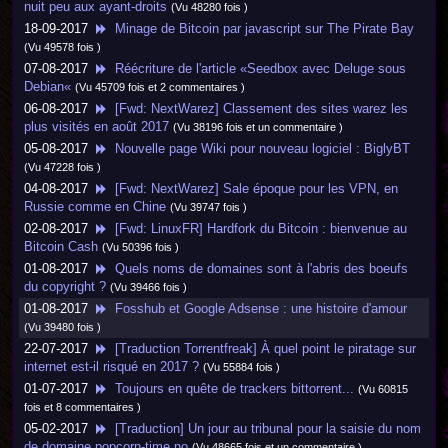
nuit peu aux ayant-droits
(Vu 48280 fois )
18-09-2017
Minage de Bitcoin par javascript sur The Pirate Bay
(Vu 49578 fois )
07-08-2017
Réécriture de l'article «Seedbox avec Deluge sous
Debian«
(Vu 45709 fois et 2 commentaires )
06-08-2017
[Fwd: NextWarez] Classement des sites warez les
plus visités en août 2017
(Vu 38196 fois et un commentaire )
05-08-2017
Nouvelle page Wiki pour nouveau logiciel : BiglyBT
(Vu 47228 fois )
04-08-2017
[Fwd: NextWarez] Sale époque pour les VPN, en
Russie comme en Chine
(Vu 39747 fois )
02-08-2017
[Fwd: LinuxFR] Hardfork du Bitcoin : bienvenue au
Bitcoin Cash
(Vu 50396 fois )
01-08-2017
Quels noms de domaines sont à l'abris des boeufs
du copyright ?
(Vu 39466 fois )
01-08-2017
Fosshub et Google Adsense : une histoire d'amour
(Vu 39480 fois )
22-07-2017
[Traduction Torrentfreak] À quel point le piratage sur
internet est-il risqué en 2017 ?
(Vu 55884 fois )
01-07-2017
Toujours en quête de trackers bittorrent...
(Vu 60815
fois et 8 commentaires )
05-02-2017
[Traduction] Un jour au tribunal pour la saisie du nom
de domaine popcorn-time.no
(Vu 48665 fois et un commentaire )