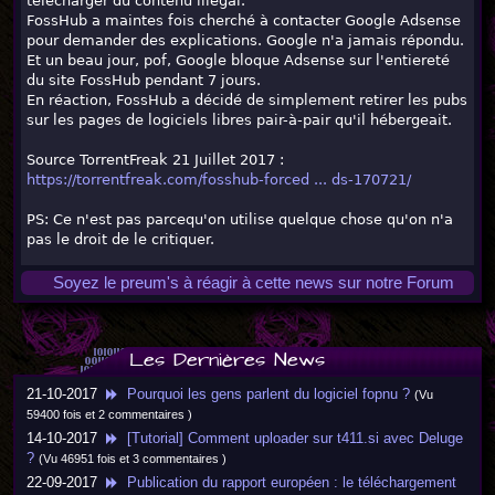
télécharger du contenu illégal.
FossHub a maintes fois cherché à contacter Google Adsense
pour demander des explications. Google n'a jamais répondu.
Et un beau jour, pof, Google bloque Adsense sur l'entiereté
du site FossHub pendant 7 jours.
En réaction, FossHub a décidé de simplement retirer les pubs
sur les pages de logiciels libres pair-à-pair qu'il hébergeait.
Source TorrentFreak 21 Juillet 2017 :
https://torrentfreak.com/fosshub-forced ... ds-170721/
PS: Ce n'est pas parcequ'on utilise quelque chose qu'on n'a
pas le droit de le critiquer.
Soyez le preum's à réagir à cette news sur notre Forum
Les Dernières News
21-10-2017
Pourquoi les gens parlent du logiciel fopnu ?
(Vu
59400 fois et 2 commentaires )
14-10-2017
[Tutorial] Comment uploader sur t411.si avec Deluge
?
(Vu 46951 fois et 3 commentaires )
22-09-2017
Publication du rapport européen : le téléchargement