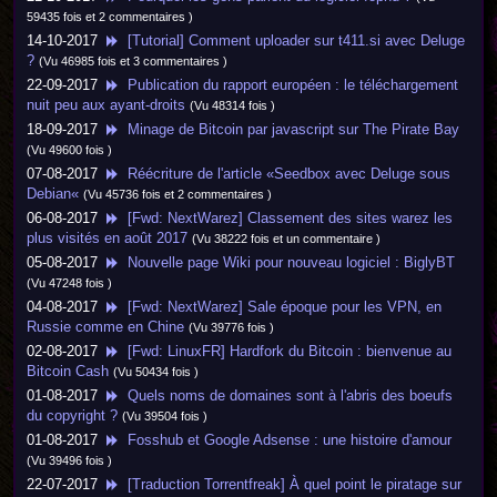
59435 fois et 2 commentaires )
14-10-2017
[Tutorial] Comment uploader sur t411.si avec Deluge
?
(Vu 46985 fois et 3 commentaires )
22-09-2017
Publication du rapport européen : le téléchargement
nuit peu aux ayant-droits
(Vu 48314 fois )
18-09-2017
Minage de Bitcoin par javascript sur The Pirate Bay
(Vu 49600 fois )
07-08-2017
Réécriture de l'article «Seedbox avec Deluge sous
Debian«
(Vu 45736 fois et 2 commentaires )
06-08-2017
[Fwd: NextWarez] Classement des sites warez les
plus visités en août 2017
(Vu 38222 fois et un commentaire )
05-08-2017
Nouvelle page Wiki pour nouveau logiciel : BiglyBT
(Vu 47248 fois )
04-08-2017
[Fwd: NextWarez] Sale époque pour les VPN, en
Russie comme en Chine
(Vu 39776 fois )
02-08-2017
[Fwd: LinuxFR] Hardfork du Bitcoin : bienvenue au
Bitcoin Cash
(Vu 50434 fois )
01-08-2017
Quels noms de domaines sont à l'abris des boeufs
du copyright ?
(Vu 39504 fois )
01-08-2017
Fosshub et Google Adsense : une histoire d'amour
(Vu 39496 fois )
22-07-2017
[Traduction Torrentfreak] À quel point le piratage sur