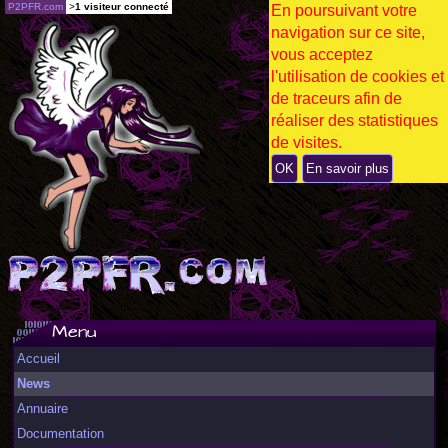
P2PFR.com
>
1 visiteur connecté
En poursuivant votre
navigation sur ce site,
vous acceptez
l'utilisation de cookies et
de traceurs afin de
réaliser des statistiques
de visites.
OK
En savoir plus
Menu
Accueil
News
Annuaire
Documentation