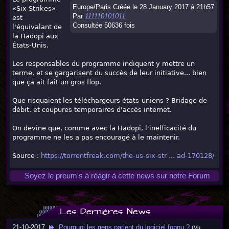
Europe/Paris Créée le 28 January 2017 à 21h57
«Six Strikes»
Par
111110101011
est
Consultée 50636 fois
l'équivalant de
la Hadopi aux
États-Unis.
Les responsables du programme indiquent y mettre un
terme, et se gargarisent du succès de leur initiative... bien
que ça ait fait un gros flop.
Que risquaient les téléchargeurs états-uniens ? Bridage de
débit, et coupures temporaires d'accès internet.
On devine que, comme avec la Hadopi, l'inefficacité du
programme ne les a pas encouragé à le maintenir.
Source :
https://torrentfreak.com/the-us-six-str ... ad-170128/
Soyez le preum's à réagir à cette news sur notre Forum
Les Dernières News
21-10-2017
Pourquoi les gens parlent du logiciel fopnu ?
(Vu