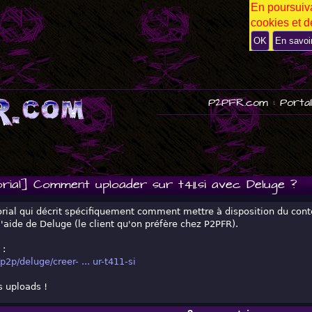
En poursuiva
P
cookies et de
U
B
OK
En savoi
P2PFR.com : Portai
rial] Comment uploader sur t411.si avec Deluge ?
orial qui décrit spécifiquement comment mettre à disposition du con
 l'aide de Deluge (le client qu'on préfère chez P2PFR).
 :
p2p/deluge/creer- ... ur-t411-si
s uploads !