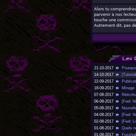
Alors tu comprendras 
parvenir à nos lecteu
touche une commissi
Autrement dit, pas de
Les 
21-10-2017
Pourquoi 
14-10-2017
[Tutorial
22-09-2017
Publicati
18-09-2017
Minage de
07-08-2017
Réécritu
06-08-2017
[Fwd: Ne
05-08-2017
Nouvelle 
04-08-2017
[Fwd: Ne
02-08-2017
[Fwd: Lin
01-08-2017
Quels no
01-08-2017
Fosshub 