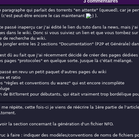
3 commentaires
le paragraphe qui parlait des torrents "en attente" (queued), car je pe
s (c'est peut-être encore le cas maintenant
).
te passé inaperçu car j'ai édité le lien du tuto dans la news, mais j'ai
s dans le wiki. Donc si vous suiviez un lien et que vous tombez sur
e de recherche du wiki.
à jongler entre les 2 sections "Documentation" (P2P et Générale) dans
st dû au fait que j'ai récemment décidé de créer des pages dédiées p
es pages "protocoles" en quelque sorte. Jusque là c'était mélangé.
 passé en revu un petit paquet d'autres pages du wiki
ox et ratio
des "règles et conventions du warez" qui est encore incomplète
eluge
ion de BitTorrent pour débutants, qui était vraiment trop bordélique po
 me répète, cette fois-ci je viens de réécrire la 1ère partie de l'artic
.torrent.
evoir la section concernant la génération d'un fichier NFO.
 truc à faire : indiquer des modèles/conventions de noms de fichiers p