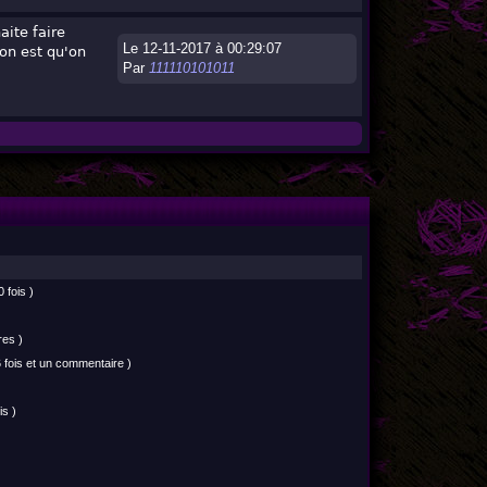
aite faire
Le 12-11-2017 à 00:29:07
son est qu'on
Par
111110101011
 fois )
res )
 fois et un commentaire )
is )