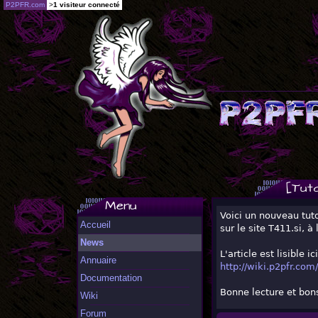
P2PFR.com
>
1 visiteur connecté
[Tuto
Menu
Voici un nouveau tut
Accueil
sur le site T411.si, à
News
L'article est lisible ici
Annuaire
http://wiki.p2pfr.com/
Documentation
Bonne lecture et bon
Wiki
Forum