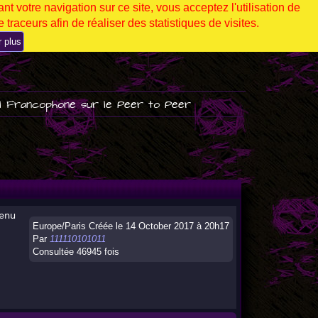
nt votre navigation sur ce site, vous acceptez l'utilisation de
 traceurs afin de réaliser des statistiques de visites.
r plus
l Francophone sur le Peer to Peer
tenu
Europe/Paris Créée le 14 October 2017 à 20h17
Par
111110101011
Consultée 46945 fois