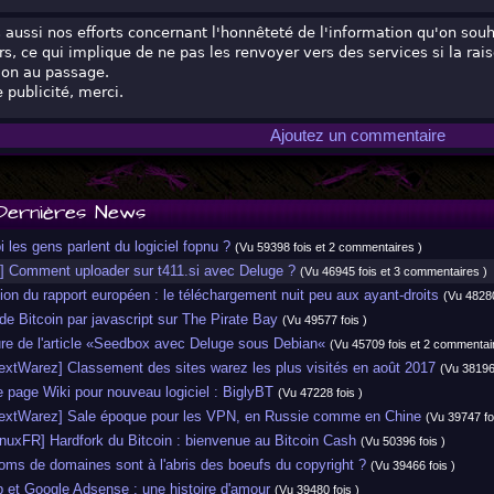
aussi nos efforts concernant l'honnêteté de l'information qu'on souh
rs, ce qui implique de ne pas les renvoyer vers des services si la rai
on au passage.
 publicité, merci.
Ajoutez un commentaire
Dernières News
les gens parlent du logiciel fopnu ?
(Vu 59398 fois et 2 commentaires )
] Comment uploader sur t411.si avec Deluge ?
(Vu 46945 fois et 3 commentaires )
on du rapport européen : le téléchargement nuit peu aux ayant-droits
(Vu 48280
 Bitcoin par javascript sur The Pirate Bay
(Vu 49577 fois )
re de l'article «Seedbox avec Deluge sous Debian«
(Vu 45709 fois et 2 commentai
xtWarez] Classement des sites warez les plus visités en août 2017
(Vu 38196
page Wiki pour nouveau logiciel : BiglyBT
(Vu 47228 fois )
xtWarez] Sale époque pour les VPN, en Russie comme en Chine
(Vu 39747 fo
uxFR] Hardfork du Bitcoin : bienvenue au Bitcoin Cash
(Vu 50396 fois )
ms de domaines sont à l'abris des boeufs du copyright ?
(Vu 39466 fois )
et Google Adsense : une histoire d'amour
(Vu 39480 fois )