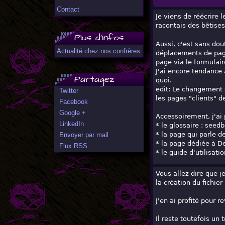
Contact
Je viens de réécrire 
racontais des bêtise
Plus d'infos
Aussi, c'est sans dou
Actualité chez nos confrères
déplacements de page
page via le formulair
J'ai encore tendance 
Partagez
quoi.
edit: Le changement e
Twitter
les pages "clients" d
Facebook
Google +
Accessoirement, j'ai
LinkedIn
* le glossaire : seedb
* la page qui parle 
Envoyer par mail
* la page dédiée à D
Flux RSS
* le guide d'utilisat
Vous allez dire que je
la création du fichier 
J'en ai profité pour r
Il reste toutefois un