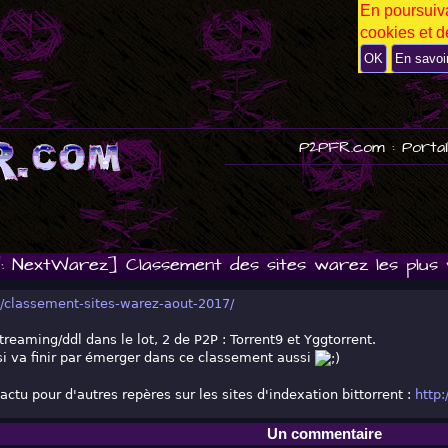
En poursuiva
P
cookies et de
U
B
OK
En savoi
P2PFR.com : Portai
: NextWarez] Classement des sites warez les plus v
/classement-sites-warez-aout-2017/
treaming/ddl dans le lot, 2 de P2P : Torrent9 et Yggtorrent.
si va finir par émerger dans ce classement aussi
actu pour d'autres repères sur les sites d'indexation bittorrent :
http:
Un commentaire