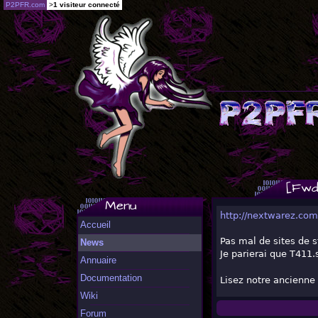
P2PFR.com
>
1 visiteur connecté
[Fwd
Menu
http://nextwarez.com
Accueil
Pas mal de sites de s
News
Je parierai que T411.
Annuaire
Documentation
Lisez notre ancienne 
Wiki
Forum