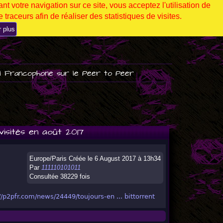
nt votre navigation sur ce site, vous acceptez l'utilisation de
 traceurs afin de réaliser des statistiques de visites.
r plus
l Francophone sur le Peer to Peer
isités en août 2017
Europe/Paris Créée le 6 August 2017 à 13h34
Par
111110101011
Consultée 38229 fois
//p2pfr.com/news/24449/toujours-en ... bittorrent