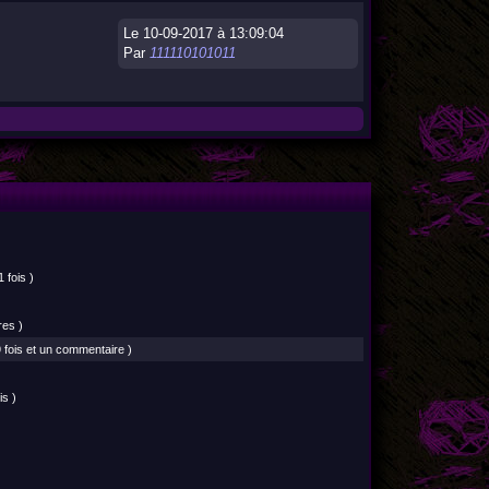
Le 10-09-2017 à 13:09:04
Par
111110101011
 fois )
res )
 fois et un commentaire )
is )