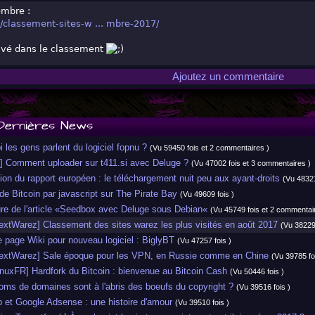
mbre :
/classement-sites-w ... mbre-2017/
rivé dans le classement
Ajoutez un commentaire
Dernières News
les gens parlent du logiciel fopnu ?
(Vu 59450 fois et 2 commentaires )
] Comment uploader sur t411.si avec Deluge ?
(Vu 47002 fois et 3 commentaires )
on du rapport européen : le téléchargement nuit peu aux ayant-droits
(Vu 48321
 Bitcoin par javascript sur The Pirate Bay
(Vu 49609 fois )
re de l'article «Seedbox avec Deluge sous Debian«
(Vu 45749 fois et 2 commentai
xtWarez] Classement des sites warez les plus visités en août 2017
(Vu 38229
page Wiki pour nouveau logiciel : BiglyBT
(Vu 47257 fois )
xtWarez] Sale époque pour les VPN, en Russie comme en Chine
(Vu 39785 fo
uxFR] Hardfork du Bitcoin : bienvenue au Bitcoin Cash
(Vu 50446 fois )
ms de domaines sont à l'abris des boeufs du copyright ?
(Vu 39516 fois )
et Google Adsense : une histoire d'amour
(Vu 39510 fois )