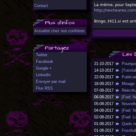
La même, pour Septe
Contact
http://nextwarez.com
Bingo, t411.si est ar
Plus d'infos
Actualité chez nos confrères
Partagez
Les 
Twitter
Facebook
21-10-2017
Pourquoi 
Google +
14-10-2017
[Tutorial
LinkedIn
22-09-2017
Publicati
Envoyer par mail
18-09-2017
Minage de
Flux RSS
07-08-2017
Réécritu
06-08-2017
[Fwd: Ne
05-08-2017
Nouvelle 
04-08-2017
[Fwd: Ne
02-08-2017
[Fwd: Lin
01-08-2017
Quels no
01-08-2017
Fosshub 