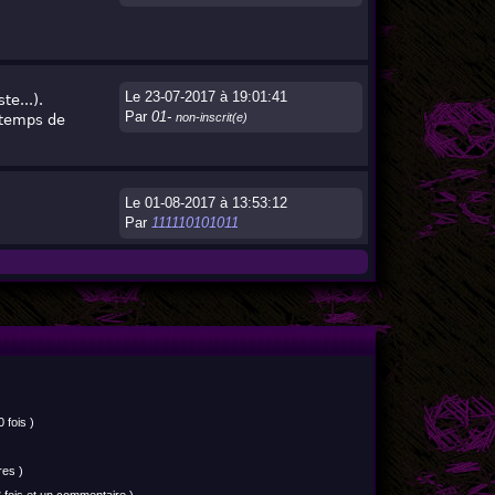
Le 23-07-2017 à 19:01:41
te...).
Par
01-
non-inscrit(e)
s temps de
Le 01-08-2017 à 13:53:12
Par
111110101011
 fois )
res )
 fois et un commentaire )