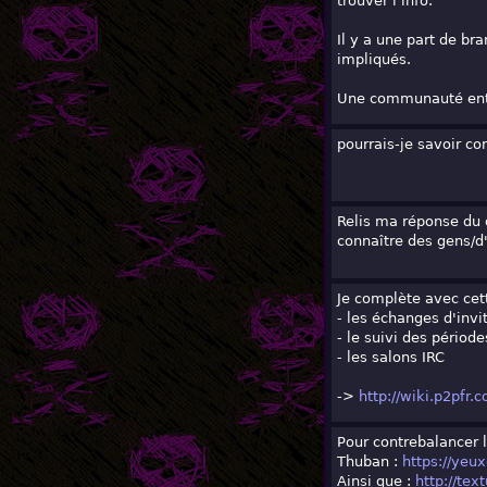
trouver l'info.
Il y a une part de br
impliqués.
Une communauté enti
pourrais-je savoir co
Relis ma réponse du d
connaître des gens/d
Je complète avec cett
- les échanges d'invi
- le suivi des période
- les salons IRC
->
http://wiki.p2pfr.c
Pour contrebalancer l
Thuban :
https://yeu
Ainsi que :
http://tex