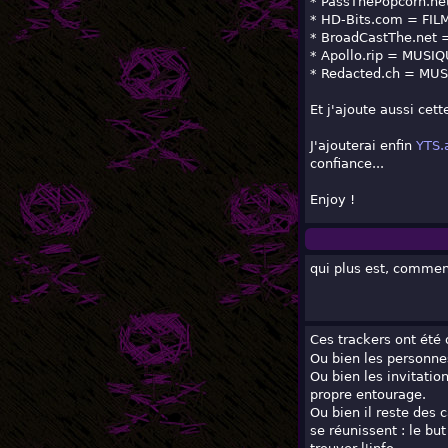
* PassThePopcorn.net
* HD-Bits.com = FIL
* BroadCastThe.net 
* Apollo.rip = MUSI
* Redacted.ch = MU
Et j'ajoute aussi cet
J'ajouterai enfin
YTS.
confiance...
Enjoy !
qui plus est, comment
Ces trackers ont été
Ou bien les personne
Ou bien les invitati
propre entourage.
Ou bien il reste des
se réunissent : le bu