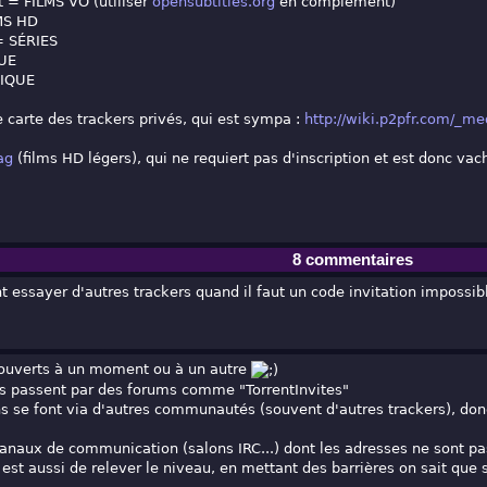
 = FILMS VO (utiliser
opensubtitles.org
en complément)
MS HD
= SÉRIES
QUE
SIQUE
te carte des trackers privés, qui est sympa :
http://wiki.p2pfr.com/_med
ag
(films HD légers), qui ne requiert pas d'inscription et est donc v
8 commentaires
 essayer d'autres trackers quand il faut un code invitation impossible
 ouverts à un moment ou à un autre
s passent par des forums comme "TorrentInvites"
ons se font via d'autres communautés (souvent d'autres trackers), do
 canaux de communication (salons IRC...) dont les adresses ne sont p
t est aussi de relever le niveau, en mettant des barrières on sait qu