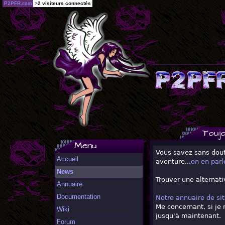
P2PFR.com
>
2 visiteurs connectés
Toujo
Menu
Vous savez sans dout
Accueil
aventure...
on en parle
News
Trouver une alternati
Annuaire
Documentation
Notre annuaire de sit
Me concernant, si je 
Wiki
jusqu'à maintenant.
Forum