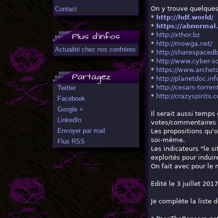
On y trouve quelques 
Contact
*
http://hdf.world/
*
https://abnormal
Plus d'infos
*
http://xthor.bz
*
http://mowga.net/
Actualité chez nos confrères
*
http://sharespaced
*
http://www.cyber-s
*
https://www.archet
Partagez
*
http://planetdoc.inf
*
http://cesars-torre
Twitter
*
http://crazyspirits.
Facebook
Google +
Il serait aussi temp
LinkedIn
votes/commentaires n
Envoyer par mail
Les propositions qu'o
soi-même.
Flux RSS
Les indicateurs "le s
exploités pour induire
On fait avec pour le 
Edité le 3 juillet 2017
Je complète la liste 