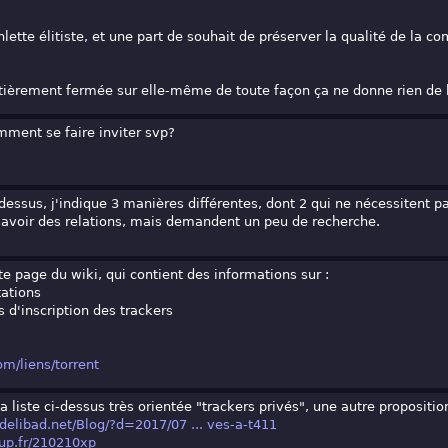
anlette élitiste, et une part de souhait de préserver la qualité de la
èrement fermée sur elle-même de toute façon ça ne donne rien de b
mment se faire inviter svp?
essus, j'indique 3 manières différentes, dont 2 qui ne nécessitent p
'avoir des relations, mais demandent un peu de recherche.
e page du wiki, qui contient des informations sur :
tations
s d'inscription des trackers
om/liens/torrent
a liste ci-dessus très orientée "trackers privés", une autre proposition
xdelibad.net/Blog/?d=2017/07 ... ves-a-t411
tup.fr/210210xp