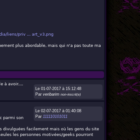
ia/liens/priv ... art_v3.png
achement plus abordable, mais qui n'a pas toute ma
 à avoir....
Le 01-07-2017 à 15:12:48
Par
veribarim
non-inscrit(e)
Le 02-07-2017 à 01:40:08
Par
111110101011
nc parmi son
as divulguées facilement mais où les gens du site
e seules les personnes motivées/geeks pourront