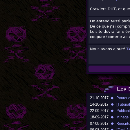
Crawlers DHT, et quel
On entend aussi parl
De ce que j'ai compris
Le site devra faire é
coupure (comme actu
Nous avons ajouté
T
Les 
21-10-2017
Pourquoi 
14-10-2017
[Tutorial
22-09-2017
Publicati
18-09-2017
Minage de
07-08-2017
Réécritu
06-08-2017
[Fwd: Ne