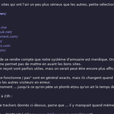
sites qui ont l'air un peu plus sérieux que les autres, petite sélection
.ws/
b.me
ouk.net/
orrent.com/
o/
nts.com
com/
s de se rendre compte que notre système d'annuaire est merdique. On a
e permet pas de mettre en avant les bons sites.
n reçoit sont parfois utiles, mais on serait peut-être encore plus effi
ite fonctionne / pas" sont en général exacts, mais ils changent quand
 les autres visiteurs en erreur.
moment ... jusqu'à ce qu'on pète un plomb et/ou qu'on ait le temps d
 à 23h :
de trackers donnés ci-dessus, parce que ... il y manquait quand même 