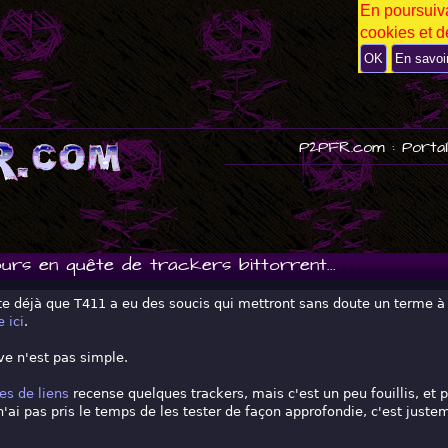
En poursuiva
P
cookies et de
U
B
OK
En savoi
P2PFR.com : Portai
urs en quête de trackers bittorrent...
e déjà que T411 a eu des soucis qui mettront sans doute un terme à
 ici
.
ve n'est pas simple.
es de liens
recense quelques trackers, mais c'est un peu fouillis, et p
n'ai pas pris le temps de les tester de façon approfondie, c'est jus