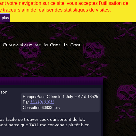
nt votre navigation sur ce site, vous acceptez l'utilisation de
 traceurs afin de réaliser des statistiques de visites.
r plus
l Francophone sur le Peer to Peer
 son
Europe/Paris Créée le 1 July 2017 à 13h25
Par
111110101011
Consultée 60833 fois
as facile de trouver ceux qui sortent du lot.
tement parce que T411 me convenait plutôt bien