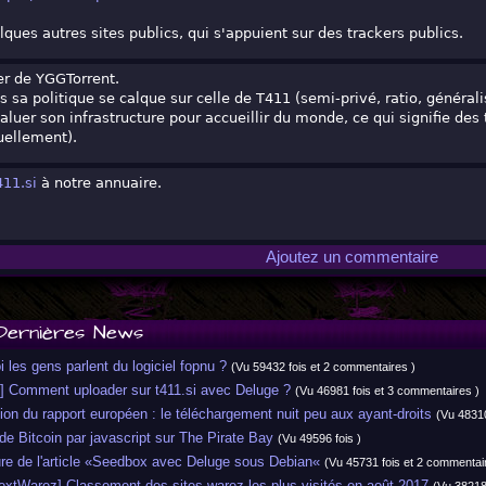
ques autres sites publics, qui s'appuient sur des trackers publics.
er de YGGTorrent.
 sa politique se calque sur celle de T411 (semi-privé, ratio, généralis
valuer son infrastructure pour accueillir du monde, ce qui signifie de
ellement).
411.si
à notre annuaire.
Ajoutez un commentaire
Dernières News
les gens parlent du logiciel fopnu ?
(Vu 59432 fois et 2 commentaires )
] Comment uploader sur t411.si avec Deluge ?
(Vu 46981 fois et 3 commentaires )
on du rapport européen : le téléchargement nuit peu aux ayant-droits
(Vu 48310
 Bitcoin par javascript sur The Pirate Bay
(Vu 49596 fois )
re de l'article «Seedbox avec Deluge sous Debian«
(Vu 45731 fois et 2 commentai
xtWarez] Classement des sites warez les plus visités en août 2017
(Vu 38218