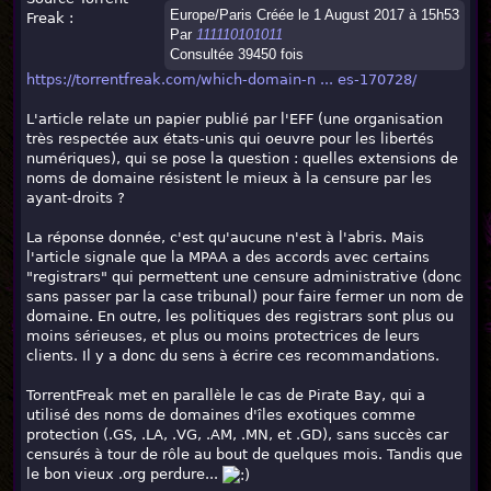
Europe/Paris Créée le 1 August 2017 à 15h53
Freak :
Par
111110101011
Consultée 39450 fois
https://torrentfreak.com/which-domain-n ... es-170728/
L'article relate un papier publié par l'EFF (une organisation
très respectée aux états-unis qui oeuvre pour les libertés
numériques), qui se pose la question : quelles extensions de
noms de domaine résistent le mieux à la censure par les
ayant-droits ?
La réponse donnée, c'est qu'aucune n'est à l'abris. Mais
l'article signale que la MPAA a des accords avec certains
"registrars" qui permettent une censure administrative (donc
sans passer par la case tribunal) pour faire fermer un nom de
domaine. En outre, les politiques des registrars sont plus ou
moins sérieuses, et plus ou moins protectrices de leurs
clients. Il y a donc du sens à écrire ces recommandations.
TorrentFreak met en parallèle le cas de Pirate Bay, qui a
utilisé des noms de domaines d'îles exotiques comme
protection (.GS, .LA, .VG, .AM, .MN, et .GD), sans succès car
censurés à tour de rôle au bout de quelques mois. Tandis que
le bon vieux .org perdure...