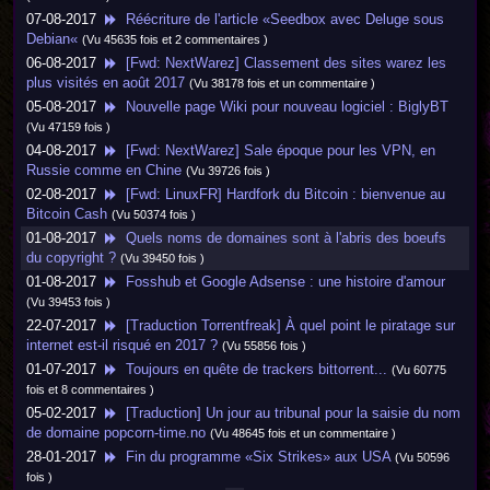
07-08-2017
Réécriture de l'article «Seedbox avec Deluge sous
Debian«
(Vu 45635 fois et 2 commentaires )
06-08-2017
[Fwd: NextWarez] Classement des sites warez les
plus visités en août 2017
(Vu 38178 fois et un commentaire )
05-08-2017
Nouvelle page Wiki pour nouveau logiciel : BiglyBT
(Vu 47159 fois )
04-08-2017
[Fwd: NextWarez] Sale époque pour les VPN, en
Russie comme en Chine
(Vu 39726 fois )
02-08-2017
[Fwd: LinuxFR] Hardfork du Bitcoin : bienvenue au
Bitcoin Cash
(Vu 50374 fois )
01-08-2017
Quels noms de domaines sont à l'abris des boeufs
du copyright ?
(Vu 39450 fois )
01-08-2017
Fosshub et Google Adsense : une histoire d'amour
(Vu 39453 fois )
22-07-2017
[Traduction Torrentfreak] À quel point le piratage sur
internet est-il risqué en 2017 ?
(Vu 55856 fois )
01-07-2017
Toujours en quête de trackers bittorrent...
(Vu 60775
fois et 8 commentaires )
05-02-2017
[Traduction] Un jour au tribunal pour la saisie du nom
de domaine popcorn-time.no
(Vu 48645 fois et un commentaire )
28-01-2017
Fin du programme «Six Strikes» aux USA
(Vu 50596
fois )