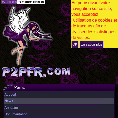
P2PFR.com
>
1 visiteur connecté
En poursuivant votre
navigation sur ce site,
vous acceptez
l'utilisation de cookies et
de traceurs afin de
réaliser des statistiques
de visites.
OK
En savoir plus
Menu
Accueil
News
Annuaire
Documentation