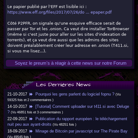
Le papier publié par l'EFF est lisible ici :
https://www.eff.org/files/2017/07/26/do ... epaper.pdf
Côté P2PFR, on signale qu'une esquive efficace serait de
passer par Tor et les .onion. Ca veut dire installer TorBrowser
(même si c'est juste pour aller sur les sites d'indexation de
torrents), et ça veut dire aussi que les admins des sites
doivent préalablement créer leur adresse en .onion (T411.si,
si vous me lisez...).
Soyez le preum's à réagir à cette news sur notre Forum
Les Dernières News
21-10-2017
Pourquoi les gens parlent du logiciel fopnu ?
(Vu
59325 fois et 2 commentaires )
14-10-2017
[Tutorial] Comment uploader sur t411.si avec Deluge
?
(Vu 46851 fois et 3 commentaires )
22-09-2017
Publication du rapport européen : le téléchargement
nuit peu aux ayant-droits
(Vu 48251 fois )
18-09-2017
Minage de Bitcoin par javascript sur The Pirate Bay
(Vu 49545 fois )