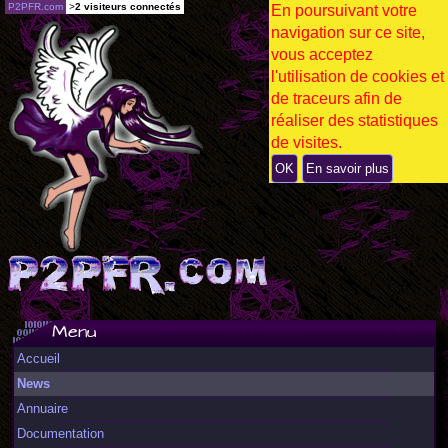
P2PFR.com
>
2 visiteurs connectés
En poursuivant votre
navigation sur ce site,
vous acceptez
l'utilisation de cookies et
de traceurs afin de
réaliser des statistiques
de visites.
OK
En savoir plus
Menu
Accueil
News
Annuaire
Documentation