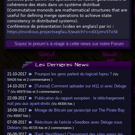
cohérence des états dans un système distribué
(Commutative monoids are mathematical structures that are
useful for defining merge operations to achieve state
consistency in distributed systems).
Conférence de présentation (video en anglais) par ici :
https://invidious.projectsegfau.lt/watch?v=d31jmv5Tx5k
Soyez le preum's à réagir à cette news sur notre Forum
Les Dernières News
21-10-2017
Pourquoi les gens parlent du logiciel fopnu ?
(Vu
59426 fois et 2 commentaires )
14-10-2017
[Tutorial] Comment uploader sur t411.si avec Deluge
?
(Vu 46978 fois et 3 commentaires )
22-09-2017
Publication du rapport européen : le téléchargement
nuit peu aux ayant-droits
(Vu 48306 fois )
18-09-2017
Minage de Bitcoin par javascript sur The Pirate Bay
(Vu 49587 fois )
07-08-2017
Réécriture de l'article «Seedbox avec Deluge sous
Debian«
(Vu 45725 fois et 2 commentaires )
06-08-2017
[Fwd: NextWarez] Classement des sites warez les