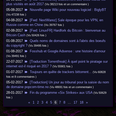
plus visités en août 2017
(Vu 38213 fois et un commentaire )
05-08-2017
Nouvelle page Wiki pour nouveau logiciel : BiglyBT
(Vu 47238 fois )
04-08-2017
[Fwd: NextWarez] Sale époque pour les VPN, en
Russie comme en Chine
(Vu 39767 fois )
02-08-2017
[Fwd: LinuxFR] Hardfork du Bitcoin : bienvenue au
Bitcoin Cash
(Vu 50426 fois )
01-08-2017
Quels noms de domaines sont à l'abris des boeufs
du copyright ?
(Vu 39495 fois )
01-08-2017
Fosshub et Google Adsense : une histoire d'amour
(Vu 39491 fois )
22-07-2017
[Traduction Torrentfreak] À quel point le piratage sur
internet est-il risqué en 2017 ?
(Vu 55901 fois )
01-07-2017
Toujours en quête de trackers bittorrent...
(Vu 60828
fois et 8 commentaires )
05-02-2017
[Traduction] Un jour au tribunal pour la saisie du nom
de domaine popcorn-time.no
(Vu 48691 fois et un commentaire )
28-01-2017
Fin du programme «Six Strikes» aux USA
(Vu 50629
fois )
«
1
2
3
4
5
6
7
8
...
17
18
»