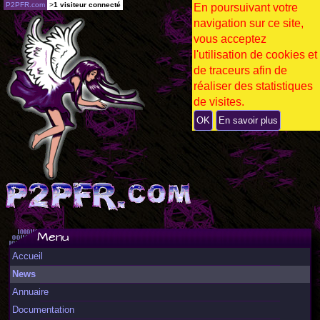
P2PFR.com
>
1 visiteur connecté
En poursuivant votre
navigation sur ce site,
vous acceptez
l'utilisation de cookies et
de traceurs afin de
réaliser des statistiques
de visites.
OK
En savoir plus
Menu
Accueil
News
Annuaire
Documentation