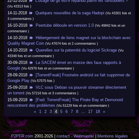
22-11-2018
L'usage de git est-il répandu parmi les fansubbers ?
(Vu 43313 fois )
14-11-2018
Quelques nouvelles de la saga Hadopi
(Vu 43301 fois et
3 commentaires )
16-10-2018
Peertube déboule en version 1.0
(Vu 49842 fois et un
commentaire )
14-10-2018
Hébergement de liens magnet sur la blockchain avec
Quality Magnet Coin
(Vu 47674 fois et 2 commentaires )
14-10-2018
Querelles sur la paternité du logiciel Sickrage
(Vu
43348 fois et un commentaire )
30-09-2018
La SACEM émet en masse des faux rapports à
Google
(Vu 42976 fois et un commentaire )
28-09-2018
[TorrentFreak] Frostwire androïd se fait supprimer de
Google Play
(Vu 57575 fois )
25-09-2018
VLC sous Debian va pouvoir streamer directement
un torrent
(Vu 57216 fois et 3 commentaires )
15-09-2018
[Fwd: TorrentFreak] The Pirate Bay et Demonoid
rencontrent des problèmes
(Vu 51229 fois et un commentaire )
«
1
2
3
4
5
6
7
8
...
17
18
»
P2PFR.com
2001-2026 |
contact - Webmaster
|
Mentions légales