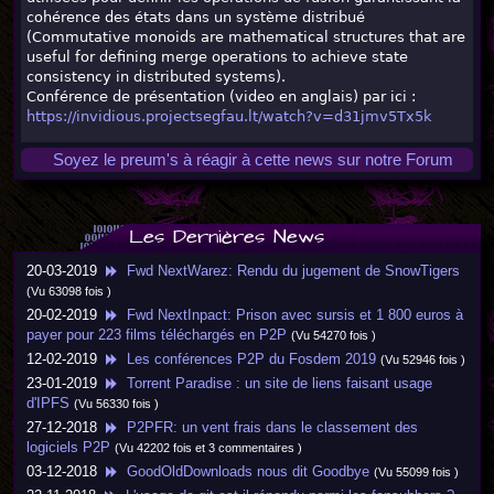
cohérence des états dans un système distribué
(Commutative monoids are mathematical structures that are
useful for defining merge operations to achieve state
consistency in distributed systems).
Conférence de présentation (video en anglais) par ici :
https://invidious.projectsegfau.lt/watch?v=d31jmv5Tx5k
Soyez le preum's à réagir à cette news sur notre Forum
Les Dernières News
20-03-2019
Fwd NextWarez: Rendu du jugement de SnowTigers
(Vu 63098 fois )
20-02-2019
Fwd NextInpact: Prison avec sursis et 1 800 euros à
payer pour 223 films téléchargés en P2P
(Vu 54270 fois )
12-02-2019
Les conférences P2P du Fosdem 2019
(Vu 52946 fois )
23-01-2019
Torrent Paradise : un site de liens faisant usage
d'IPFS
(Vu 56330 fois )
27-12-2018
P2PFR: un vent frais dans le classement des
logiciels P2P
(Vu 42202 fois et 3 commentaires )
03-12-2018
GoodOldDownloads nous dit Goodbye
(Vu 55099 fois )