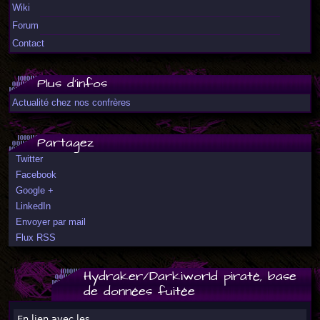
Wiki
Forum
Contact
Plus d'infos
Actualité chez nos confrères
Partagez
Twitter
Facebook
Google +
LinkedIn
Envoyer par mail
Flux RSS
Hydraker/Darkiworld piraté, base
de données fuitée
En lien avec les