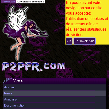
P2PFR.com
>
2 visiteurs connectés
En poursuivant votre
navigation sur ce site,
vous acceptez
l'utilisation de cookies et
de traceurs afin de
réaliser des statistiques
de visites.
OK
En savoir plus
Menu
Accueil
News
Annuaire
Documentation