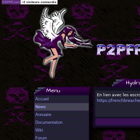
P2PFR.com
>
2 visiteurs connectés
Hydr
Menu
En lien avec les escr
Accueil
https://frenchbreach
News
Annuaire
Documentation
Wiki
Forum