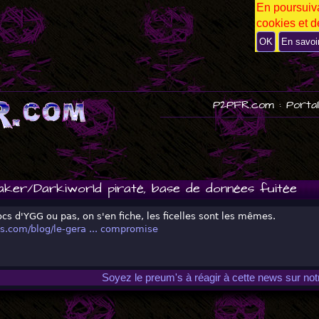
En poursuiva
P
cookies et de
U
B
OK
En savoi
P2PFR.com : Portai
aker/Darkiworld piraté, base de données fuitée
ocs d'YGG ou pas, on s'en fiche, les ficelles sont les mêmes.
es.com/blog/le-gera ... compromise
Soyez le preum's à réagir à cette news sur no