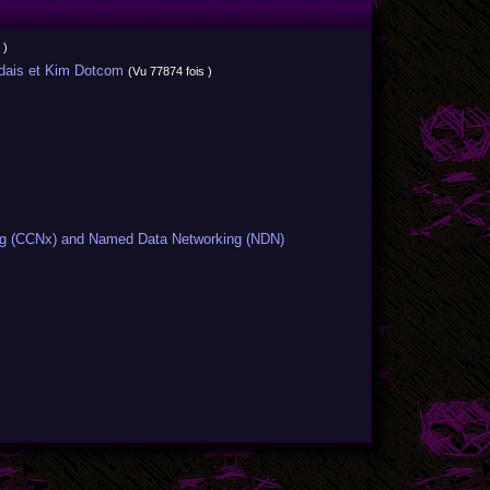
 )
dais et Kim Dotcom
(Vu 77874 fois )
ing (CCNx) and Named Data Networking (NDN)