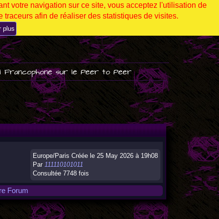
nt votre navigation sur ce site, vous acceptez l'utilisation de
 traceurs afin de réaliser des statistiques de visites.
r plus
l Francophone sur le Peer to Peer
Europe/Paris Créée le 25 May 2026 à 19h08
Par
111110101011
Consultée 7748 fois
tre Forum