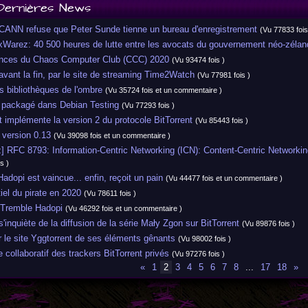
Dernières News
CANN refuse que Peter Sunde tienne un bureau d'enregistrement
(Vu 77833 fois
arez: 40 500 heures de lutte entre les avocats du gouvernement néo-zélan
ces du Chaos Computer Club (CCC) 2020
(Vu 93474 fois )
ant la fin, par le site de streaming Time2Watch
(Vu 77981 fois )
 bibliothèques de l'ombre
(Vu 35724 fois et un commentaire )
 packagé dans Debian Testing
(Vu 77293 fois )
t implémente la version 2 du protocole BitTorrent
(Vu 85443 fois )
ersion 0.13
(Vu 39098 fois et un commentaire )
] RFC 8793: Information-Centric Networking (ICN): Content-Centric Network
s )
opi est vaincue... enfin, reçoit un pain
(Vu 44477 fois et un commentaire )
el du pirate en 2020
(Vu 78611 fois )
Tremble Hadopi
(Vu 46292 fois et un commentaire )
inquiète de la diffusion de la série Mały Zgon sur BitTorrent
(Vu 89876 fois )
le site Yggtorrent de ses éléments gênants
(Vu 98002 fois )
collaboratif des trackers BitTorrent privés
(Vu 97276 fois )
«
1
2
3
4
5
6
7
8
...
17
18
»