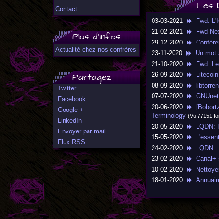
Les 
Contact
03-03-2021
Fwd: L'I
21-02-2021
Fwd NexW
Plus d'infos
29-12-2020
Conféren
Actualité chez nos confrères
23-11-2020
Un mot av
21-10-2020
Fwd: Les
Partagez
26-09-2020
Litecoin
08-09-2020
libtorren
Twitter
07-07-2020
GNUnet v
Facebook
20-06-2020
[Bobortz
Google +
Terminology
(Vu 77151 foi
LinkedIn
20-05-2020
LQDN: Had
Envoyer par mail
15-05-2020
L'essenti
Flux RSS
24-02-2020
LQDN : 
23-02-2020
Canal+ s'
10-02-2020
Nettoyer 
18-01-2020
Annuaire 