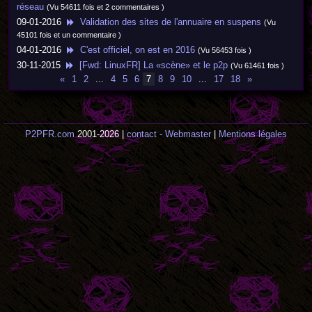
réseau
(Vu 54611 fois et 2 commentaires )
09-01-2016
Validation des sites de l'annuaire en suspens
(Vu
45101 fois et un commentaire )
04-01-2016
C'est officiel, on est en 2016
(Vu 56453 fois )
30-11-2015
[Fwd: LinuxFR] La «scène» et le p2p
(Vu 61461 fois )
«
1
2
...
4
5
6
7
8
9
10
...
17
18
»
P2PFR.com
2001-2026 |
contact - Webmaster
|
Mentions légales