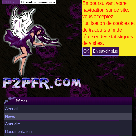
P2PFR.com
>
2 visiteurs connectés
En poursuivant votre
navigation sur ce site,
vous acceptez
l'utilisation de cookies et
de traceurs afin de
réaliser des statistiques
de visites.
OK
En savoir plus
Menu
Accueil
News
Annuaire
Documentation