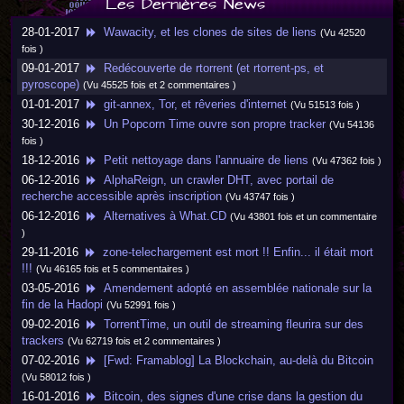
Les Dernières News
28-01-2017
Wawacity, et les clones de sites de liens
(Vu 42520
fois )
09-01-2017
Redécouverte de rtorrent (et rtorrent-ps, et
pyroscope)
(Vu 45525 fois et 2 commentaires )
01-01-2017
git-annex, Tor, et rêveries d'internet
(Vu 51513 fois )
30-12-2016
Un Popcorn Time ouvre son propre tracker
(Vu 54136
fois )
18-12-2016
Petit nettoyage dans l'annuaire de liens
(Vu 47362 fois )
06-12-2016
AlphaReign, un crawler DHT, avec portail de
recherche accessible après inscription
(Vu 43747 fois )
06-12-2016
Alternatives à What.CD
(Vu 43801 fois et un commentaire
)
29-11-2016
zone-telechargement est mort !! Enfin... il était mort
!!!
(Vu 46165 fois et 5 commentaires )
03-05-2016
Amendement adopté en assemblée nationale sur la
fin de la Hadopi
(Vu 52991 fois )
09-02-2016
TorrentTime, un outil de streaming fleurira sur des
trackers
(Vu 62719 fois et 2 commentaires )
07-02-2016
[Fwd: Framablog] La Blockchain, au-delà du Bitcoin
(Vu 58012 fois )
16-01-2016
Bitcoin, des signes d'une crise dans la gestion du