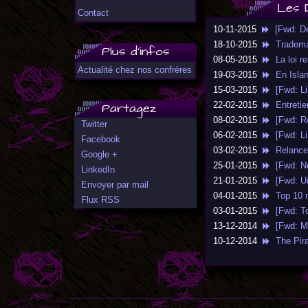
Les 
Contact
10-11-2015
[Fwd: De
18-10-2015
Trademar
Plus d'infos
08-05-2015
La loi r
Actualité chez nos confrères
19-03-2015
En Island
15-03-2015
[Fwd: Lin
Partagez
22-02-2015
Entretien
08-02-2015
[Fwd: Ré
Twitter
06-02-2015
[Fwd: Lin
Facebook
03-02-2015
Relancem
Google +
25-01-2015
[Fwd: Ne
LinkedIn
21-01-2015
[Fwd: Un
Envoyer par mail
04-01-2015
Top 10 mo
Flux RSS
03-01-2015
[Fwd: To
13-12-2014
[Fwd: Mit
10-12-2014
The Pirat