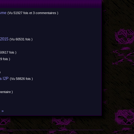
isme
(Vu 51927 fois et 3 commentaires )
 2015
(Vu 60531 fois )
50617 fois )
9 fois )
)
a I2P
(Vu 58826 fois )
entaire )
»