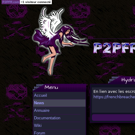
P2PFR.com
>
1 visiteur connecté
Hydr
Menu
En lien avec les escr
Accueil
https://frenchbreach
News
Annuaire
Documentation
Wiki
Forum