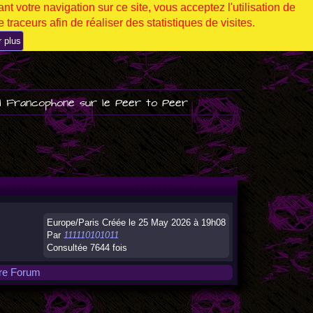
nt votre navigation sur ce site, vous acceptez l'utilisation de
 traceurs afin de réaliser des statistiques de visites.
r plus
l Francophone sur le Peer to Peer
Europe/Paris Créée le 25 May 2026 à 19h08
Par
111110101011
Consultée 7644 fois
tre Forum