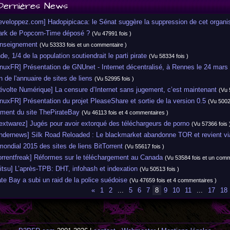
Dernières News
veloppez.com] Hadopipicaca: le Sénat suggère la suppression de cet organ
k de Popcorn-Time déposé ?
(Vu 47991 fois )
enseignement
(Vu 53333 fois et un commentaire )
e, 1/4 de la population soutiendrait le parti pirate
(Vu 58334 fois )
uxFR] Présentation de GNUnet - Internet décentralisé, à Rennes le 24 mars
 de l'annuaire de sites de liens
(Vu 52995 fois )
volte Numérique] La censure d’Internet sans jugement, c’est maintenant
(Vu 
uxFR] Présentation du projet PleaseShare et sortie de la version 0.5
(Vu 5002
ent du site ThePirateBay
(Vu 46113 fois et 4 commentaires )
xtwarez] Jugés pour avoir extorqué des téléchargeurs de porno
(Vu 57366 fois 
dernews] Silk Road Reloaded : Le blackmarket abandonne TOR et revient vi
ndial 2015 des sites de liens BitTorrent
(Vu 55617 fois )
rrentfreak] Réformes sur le téléchargement au Canada
(Vu 53584 fois et un comm
su] L’après-TPB: DHT, infohash et indexation
(Vu 50513 fois )
e Bay a subi un raid de la police suédoise
(Vu 47659 fois et 4 commentaires )
«
1
2
...
5
6
7
8
9
10
11
...
17
18