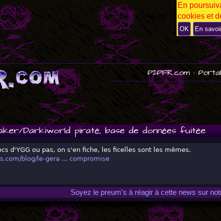
En poursuiva
P
cookies et de
U
B
OK
En savoi
P2PFR.com : Portai
aker/Darkiworld piraté, base de données fuitée
ocs d'YGG ou pas, on s'en fiche, les ficelles sont les mêmes.
es.com/blog/le-gera ... compromise
Soyez le preum's à réagir à cette news sur no