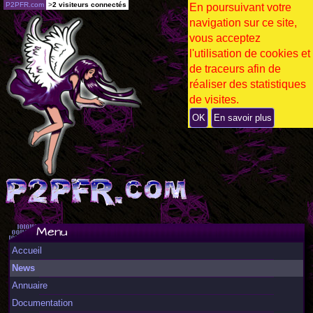
P2PFR.com
>
2 visiteurs connectés
En poursuivant votre
navigation sur ce site,
vous acceptez
l'utilisation de cookies et
de traceurs afin de
réaliser des statistiques
de visites.
OK
En savoir plus
Menu
Accueil
News
Annuaire
Documentation