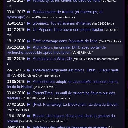
28-01-2017
Wawacity, et les clones de sites de liens
(Vu 42491
fois )
09-01-2017
Redécouverte de rtorrent (et rtorrent-ps, et
pyroscope)
(Vu 45494 fois et 2 commentaires )
01-01-2017
git-annex, Tor, et rêveries d'internet
(Vu 51485 fois )
30-12-2016
Un Popcorn Time ouvre son propre tracker
(Vu 54119
fois )
18-12-2016
Petit nettoyage dans l'annuaire de liens
(Vu 47330 fois )
06-12-2016
AlphaReign, un crawler DHT, avec portail de
recherche accessible après inscription
(Vu 43720 fois )
06-12-2016
Alternatives à What.CD
(Vu 43777 fois et un commentaire
)
29-11-2016
zone-telechargement est mort !! Enfin... il était mort
!!!
(Vu 46142 fois et 5 commentaires )
03-05-2016
Amendement adopté en assemblée nationale sur la
fin de la Hadopi
(Vu 52954 fois )
09-02-2016
TorrentTime, un outil de streaming fleurira sur des
trackers
(Vu 62688 fois et 2 commentaires )
07-02-2016
[Fwd: Framablog] La Blockchain, au-delà du Bitcoin
(Vu 57979 fois )
16-01-2016
Bitcoin, des signes d'une crise dans la gestion du
réseau
(Vu 54588 fois et 2 commentaires )
09-01-2016
Validation des sites de l'annuaire en suspens
(Vu