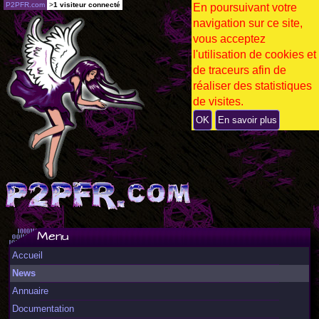
P2PFR.com
>
1 visiteur connecté
En poursuivant votre
navigation sur ce site,
vous acceptez
l'utilisation de cookies et
de traceurs afin de
réaliser des statistiques
de visites.
OK
En savoir plus
Menu
Accueil
News
Annuaire
Documentation