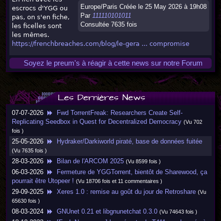
Europe/Paris Créée le 25 May 2026 à 19h08
escrocs d'YGG ou
Par
111110101011
pas, on s'en fiche,
Consultée 7635 fois
les ficelles sont
les mêmes.
https://frenchbreaches.com/blog/le-gera ... compromise
Soyez le preum's à réagir à cette news sur notre Forum
Les Dernières News
07-07-2026
Fwd TorrentFreak: Researchers Create Self-
Replicating Seedbox in Quest for Decentralized Democracy
(Vu 702
fois )
25-05-2026
Hydraker/Darkiworld piraté, base de données fuitée
(Vu 7635 fois )
28-03-2026
Bilan de l'ARCOM 2025
(Vu 8599 fois )
06-03-2026
Fermeture de YGGTorrent, bientôt de Sharewood, ça
pourrait être Utopeer !
(Vu 18706 fois et 11 commentaires )
29-09-2025
Xeres 1.0 : remise au goût du jour de Retroshare
(Vu
65630 fois )
08-03-2024
GNUnet 0.21 et libgnunetchat 0.3.0
(Vu 74643 fois )