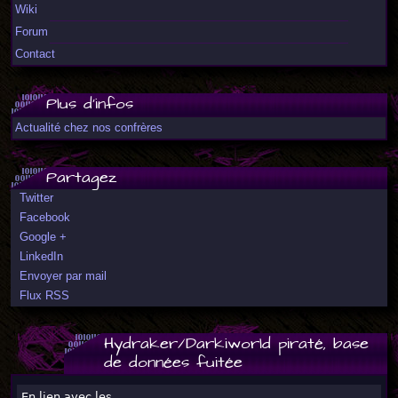
Wiki
Forum
Contact
Plus d'infos
Actualité chez nos confrères
Partagez
Twitter
Facebook
Google +
LinkedIn
Envoyer par mail
Flux RSS
Hydraker/Darkiworld piraté, base
de données fuitée
En lien avec les