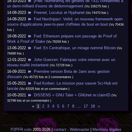
18-10-2023
[Fwd: Numerama] les gérants de T411 condamnés à
un demi-milliard d’euros de dédommagement
(Vu 106275 fois )
14-08-2023
Freenet, Locutus et Hyphanet
(Vu 74470 fois )
14-08-2023
Fwd NextInpact: Veilid, un nouveau framework open
source d'applications peer-to-peer chiffrées de bout en bout
(Vu 70436
fois )
18-08-2022
Fwd: Ethereum prépare son passage de Proof of
Work à Proof of Stake
(Vu 78269 fois )
13-06-2022
Fwd: En Centrafrique, un mirage nommé Bitcoin
(Vu
76688 fois )
12-01-2022
John Goerzen: Fabriquez votre internet avec un
réseau maillé instantané
(Vu 72728 fois )
16-09-2021
Première version Beta de Jami avec gestion
d'essaim
(Vu 45725 fois et 2 commentaires )
15-05-2021
Fwd Korben: La mission pour sauver Sci-Hub est
lancée
(Vu 42025 fois et un commentaire )
10-05-2021
DISSENS = GNU Taler + GNUnet re:claimID
(Vu
32798 fois et un commentaire )
«
1
2
3
4
5
6
7
8
...
17
18
»
P2PFR.com
2001-2026 |
contact - Webmaster
|
Mentions légales