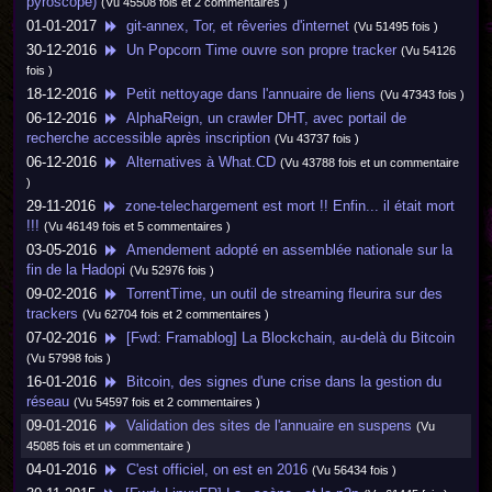
pyroscope)
(Vu 45508 fois et 2 commentaires )
01-01-2017
git-annex, Tor, et rêveries d'internet
(Vu 51495 fois )
30-12-2016
Un Popcorn Time ouvre son propre tracker
(Vu 54126
fois )
18-12-2016
Petit nettoyage dans l'annuaire de liens
(Vu 47343 fois )
06-12-2016
AlphaReign, un crawler DHT, avec portail de
recherche accessible après inscription
(Vu 43737 fois )
06-12-2016
Alternatives à What.CD
(Vu 43788 fois et un commentaire
)
29-11-2016
zone-telechargement est mort !! Enfin... il était mort
!!!
(Vu 46149 fois et 5 commentaires )
03-05-2016
Amendement adopté en assemblée nationale sur la
fin de la Hadopi
(Vu 52976 fois )
09-02-2016
TorrentTime, un outil de streaming fleurira sur des
trackers
(Vu 62704 fois et 2 commentaires )
07-02-2016
[Fwd: Framablog] La Blockchain, au-delà du Bitcoin
(Vu 57998 fois )
16-01-2016
Bitcoin, des signes d'une crise dans la gestion du
réseau
(Vu 54597 fois et 2 commentaires )
09-01-2016
Validation des sites de l'annuaire en suspens
(Vu
45085 fois et un commentaire )
04-01-2016
C'est officiel, on est en 2016
(Vu 56434 fois )