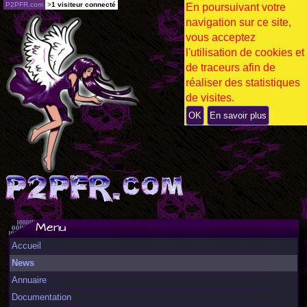
P2PFR.com
>
1 visiteur connecté
En poursuivant votre
navigation sur ce site,
vous acceptez
l'utilisation de cookies et
de traceurs afin de
réaliser des statistiques
de visites.
OK
En savoir plus
Menu
Accueil
News
Annuaire
Documentation