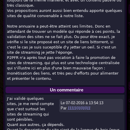
toujours de la même manière, et avec un contenu pauvre ou
très classique.
Vos propositions auront aussi bien entendu apporté quelques
sites de qualité convenable à notre liste.
Notre annuaire a peut-être atteint ses limites. Donc en
attendant de trouver un modèle qui réponde à ces points, la
validation des sites ne se fait plus. Ou pour être exact, je
vérifie si le site proposé est un site de liens bittorrent, si
c'est le cas je suis suceptible d'y jetter un oeil. Si c'est un
site de streaming je jette l'éponge.
P2PFR n'a après tout pas vocation à faire la promotion de
sites de streaming, qui plus est une technologie centralisée
qui s'illustre ici en plus d'une bien mauvaise façon :
monétisation des liens, et très peu d'efforts pour alimenter
et présenter le contenu.
Un commentaire
J'ai validé quelques
Le 07-02-2016 à 13:54:13
sites, je me rend compte
Par
111110101011
que c'est surtout les
sites de streaming qui
sont pénibles.
Quant aux autres, ça dépends.
Quant la description du site c'est de la langue de bois (pour