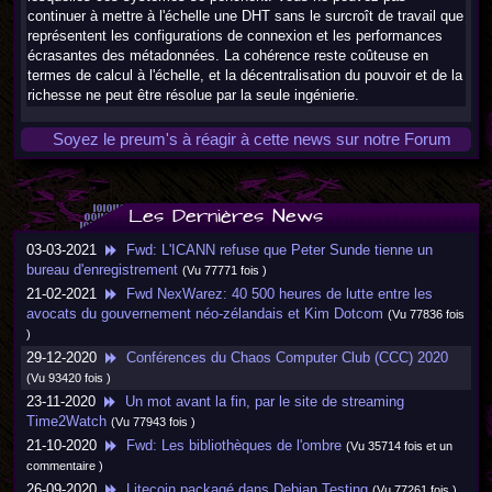
continuer à mettre à l'échelle une DHT sans le surcroît de travail que
représentent les configurations de connexion et les performances
écrasantes des métadonnées. La cohérence reste coûteuse en
termes de calcul à l'échelle, et la décentralisation du pouvoir et de la
richesse ne peut être résolue par la seule ingénierie.
Soyez le preum's à réagir à cette news sur notre Forum
Les Dernières News
03-03-2021
Fwd: L'ICANN refuse que Peter Sunde tienne un
bureau d'enregistrement
(Vu 77771 fois )
21-02-2021
Fwd NexWarez: 40 500 heures de lutte entre les
avocats du gouvernement néo-zélandais et Kim Dotcom
(Vu 77836 fois
)
29-12-2020
Conférences du Chaos Computer Club (CCC) 2020
(Vu 93420 fois )
23-11-2020
Un mot avant la fin, par le site de streaming
Time2Watch
(Vu 77943 fois )
21-10-2020
Fwd: Les bibliothèques de l'ombre
(Vu 35714 fois et un
commentaire )
26-09-2020
Litecoin packagé dans Debian Testing
(Vu 77261 fois )