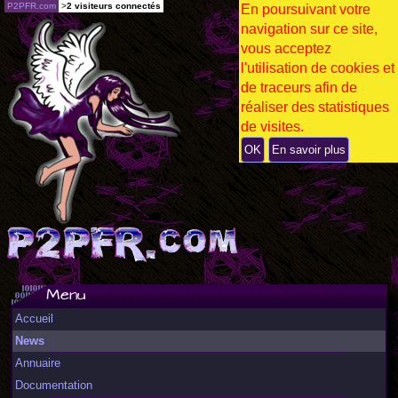
P2PFR.com
>
2 visiteurs connectés
En poursuivant votre
navigation sur ce site,
vous acceptez
l'utilisation de cookies et
de traceurs afin de
réaliser des statistiques
de visites.
OK
En savoir plus
Menu
Accueil
News
Annuaire
Documentation