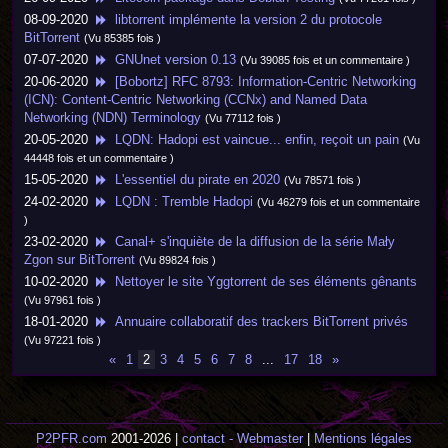
08-09-2020
libtorrent implémente la version 2 du protocole
BitTorrent
(Vu 85385 fois )
07-07-2020
GNUnet version 0.13
(Vu 39085 fois et un commentaire )
20-06-2020
[Bobortz] RFC 8793: Information-Centric Networking
(ICN): Content-Centric Networking (CCNx) and Named Data
Networking (NDN) Terminology
(Vu 77112 fois )
20-05-2020
LQDN: Hadopi est vaincue... enfin, reçoit un pain
(Vu
44448 fois et un commentaire )
15-05-2020
L'essentiel du pirate en 2020
(Vu 78571 fois )
24-02-2020
LQDN : Tremble Hadopi
(Vu 46279 fois et un commentaire
)
23-02-2020
Canal+ s'inquiète de la diffusion de la série Mały
Zgon sur BitTorrent
(Vu 89824 fois )
10-02-2020
Nettoyer le site Yggtorrent de ses éléments gênants
(Vu 97961 fois )
18-01-2020
Annuaire collaboratif des trackers BitTorrent privés
(Vu 97221 fois )
«
1
2
3
4
5
6
7
8
...
17
18
»
P2PFR.com
2001-2026 |
contact - Webmaster
|
Mentions légales