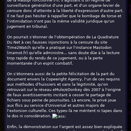
de la Hadopi fonctionne t-il, s'agissant d'un régime de
surveillance généralisé d'une part, et d'un organe-levier de
censure donc d'atteinte à la liberté d'expression d'autre part.
Il ne faut pas hésiter à rappeller que le bombage de torse et
l'intimidation n'ont pas la même validité juridique qu'un
jugement en tribunal.
On pourrait s'étonner de l'obtempération de La Quadrature
Du Net à ces fausses injonctions à la censure du site
Time2Watch qu'elle a pratiqué sur l'instance Mastodon
(mamot.fr) qu'elle administre... sans doute dûe à la lecture
trop rapide du rendu de ce jugement, ou à la perte
momentanée d'un esprit combatif.
On s'étonnera aussi de la petite félicitation de la part du
document envers la Copeeright Agency, l'un de ces requins
aux méthodes d'huissiers et sans la légitimité, qu'on
retrouvait sur le réseau eMule/eDonkey dès 2007 à l'origine
de faux avertissements incitant à cesser le partage de
fichiers sous peine de poursuites. Là encore, le privé joue
aux flics au service d'Universal et autres majors de
l'extorsion culturelle. Ces types-là ne méritent ni tapes dans
le dos ni considération.
Enfin, la démonstration sur l'argent est assez bien expliquée