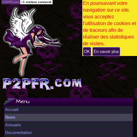
P2PFR.com
>
1 visiteur connecté
En poursuivant votre
navigation sur ce site,
vous acceptez
l'utilisation de cookies et
de traceurs afin de
réaliser des statistiques
de visites.
OK
En savoir plus
Menu
Accueil
News
Annuaire
Documentation