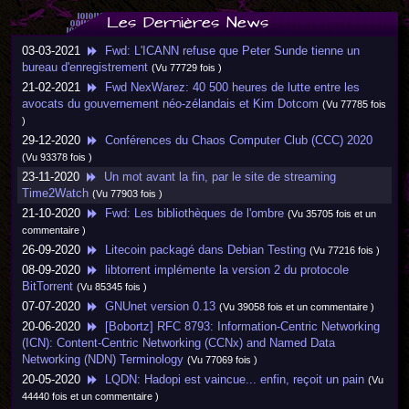
Les Dernières News
03-03-2021
Fwd: L'ICANN refuse que Peter Sunde tienne un
bureau d'enregistrement
(Vu 77729 fois )
21-02-2021
Fwd NexWarez: 40 500 heures de lutte entre les
avocats du gouvernement néo-zélandais et Kim Dotcom
(Vu 77785 fois
)
29-12-2020
Conférences du Chaos Computer Club (CCC) 2020
(Vu 93378 fois )
23-11-2020
Un mot avant la fin, par le site de streaming
Time2Watch
(Vu 77903 fois )
21-10-2020
Fwd: Les bibliothèques de l'ombre
(Vu 35705 fois et un
commentaire )
26-09-2020
Litecoin packagé dans Debian Testing
(Vu 77216 fois )
08-09-2020
libtorrent implémente la version 2 du protocole
BitTorrent
(Vu 85345 fois )
07-07-2020
GNUnet version 0.13
(Vu 39058 fois et un commentaire )
20-06-2020
[Bobortz] RFC 8793: Information-Centric Networking
(ICN): Content-Centric Networking (CCNx) and Named Data
Networking (NDN) Terminology
(Vu 77069 fois )
20-05-2020
LQDN: Hadopi est vaincue... enfin, reçoit un pain
(Vu
44440 fois et un commentaire )