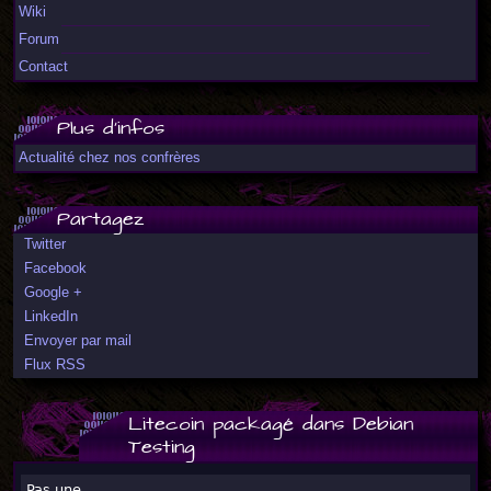
Wiki
Forum
Contact
Plus d'infos
Actualité chez nos confrères
Partagez
Twitter
Facebook
Google +
LinkedIn
Envoyer par mail
Flux RSS
Litecoin packagé dans Debian
Testing
Pas une