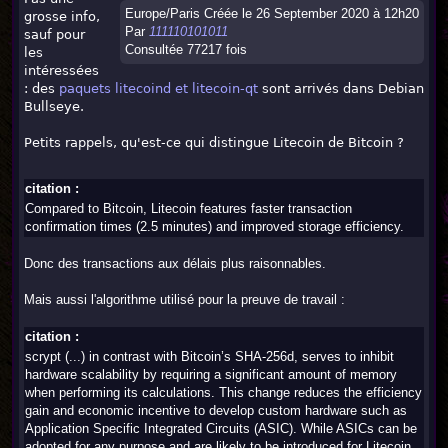
Europe/Paris Créée le 26 September 2020 à 12h20
grosse info,
Par
111110101011
sauf pour
Consultée 77217 fois
les
intéressées
: des
paquets litecoind et litecoin-qt
sont arrivés dans Debian
Bullseye.
Petits rappels, qu'est-ce qui distingue Litecoin de Bitcoin ?
citation :
Compared to Bitcoin, Litecoin features faster transaction
confirmation times (2.5 minutes) and improved storage efficiency.
Donc des transactions aux délais plus raisonnables.
Mais aussi l'algorithme utilisé pour la preuve de travail :
citation :
scrypt (...) in contrast with Bitcoin’s SHA-256d, serves to inhibit
hardware scalability by requiring a significant amount of memory
when performing its calculations. This change reduces the efficiency
gain and economic incentive to develop custom hardware such as
Application Specific Integrated Circuits (ASIC). While ASICs can be
adopted for any purpose and are likely to be introduced for Litecoin,