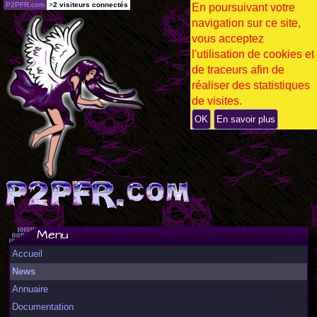
P2PFR.com
>
2 visiteurs connectés
En poursuivant votre
navigation sur ce site,
vous acceptez
l'utilisation de cookies et
de traceurs afin de
réaliser des statistiques
de visites.
OK
En savoir plus
Menu
Accueil
News
Annuaire
Documentation