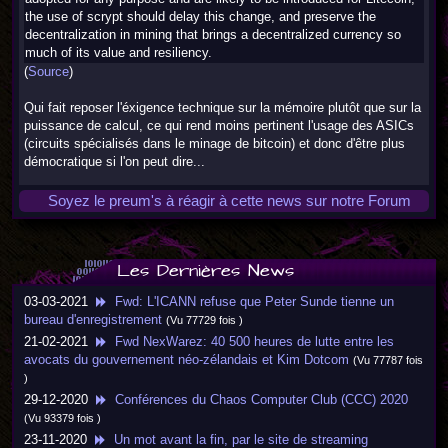
the use of scrypt should delay this change, and preserve the
decentralization in mining that brings a decentralized currency so
much of its value and resiliency.
(
Source
)
Qui fait reposer l'éxigence technique sur la mémoire plutôt que sur la
puissance de calcul, ce qui rend moins pertinent l'usage des ASICs
(circuits spécialisés dans le minage de bitcoin) et donc d'être plus
démocratique si l'on peut dire...
Soyez le preum's à réagir à cette news sur notre Forum
Les Dernières News
03-03-2021
Fwd: L'ICANN refuse que Peter Sunde tienne un
bureau d'enregistrement
(Vu 77729 fois )
21-02-2021
Fwd NexWarez: 40 500 heures de lutte entre les
avocats du gouvernement néo-zélandais et Kim Dotcom
(Vu 77787 fois
)
29-12-2020
Conférences du Chaos Computer Club (CCC) 2020
(Vu 93379 fois )
23-11-2020
Un mot avant la fin, par le site de streaming