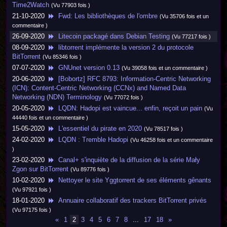
Time2Watch
(Vu 77903 fois )
21-10-2020
Fwd: Les bibliothèques de l'ombre
(Vu 35706 fois et un
commentaire )
26-09-2020
Litecoin packagé dans Debian Testing
(Vu 77217 fois )
08-09-2020
libtorrent implémente la version 2 du protocole
BitTorrent
(Vu 85346 fois )
07-07-2020
GNUnet version 0.13
(Vu 39058 fois et un commentaire )
20-06-2020
[Bobortz] RFC 8793: Information-Centric Networking
(ICN): Content-Centric Networking (CCNx) and Named Data
Networking (NDN) Terminology
(Vu 77072 fois )
20-05-2020
LQDN: Hadopi est vaincue... enfin, reçoit un pain
(Vu
44440 fois et un commentaire )
15-05-2020
L'essentiel du pirate en 2020
(Vu 78517 fois )
24-02-2020
LQDN : Tremble Hadopi
(Vu 46258 fois et un commentaire
)
23-02-2020
Canal+ s'inquiète de la diffusion de la série Mały
Zgon sur BitTorrent
(Vu 89776 fois )
10-02-2020
Nettoyer le site Yggtorrent de ses éléments gênants
(Vu 97921 fois )
18-01-2020
Annuaire collaboratif des trackers BitTorrent privés
(Vu 97175 fois )
«
1
2
3
4
5
6
7
8
...
17
18
»