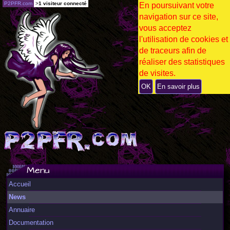
P2PFR.com
>
1 visiteur connecté
En poursuivant votre
navigation sur ce site,
vous acceptez
l'utilisation de cookies et
de traceurs afin de
réaliser des statistiques
de visites.
OK
En savoir plus
Menu
Accueil
News
Annuaire
Documentation