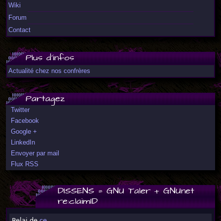
Wiki
Forum
Contact
Plus d'infos
Actualité chez nos confrères
Partagez
Twitter
Facebook
Google +
LinkedIn
Envoyer par mail
Flux RSS
DISSENS = GNU Taler + GNUnet
re:claimID
Relai de
ce