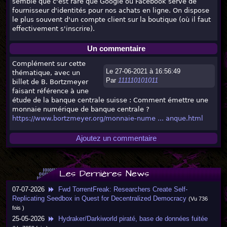
semble que c'est rare que Google ou Facebook serve de
fournisseur d'identités pour nos achats en ligne. On dispose
le plus souvent d'un compte client sur la boutique (où il faut
effectivement s'inscrire).
Un commentaire
Complément sur cette
Le 27-06-2021 à 16:56:49
thématique, avec un
Par
111110101011
billet de B. Bortzmeyer
faisant référence à une
étude de la banque centrale suisse : Comment émettre une
monnaie numérique de banque centrale ?
https://www.bortzmeyer.org/monnaie-nume ... anque.html
Ajoutez un commentaire
Les Dernières News
07-07-2026
Fwd TorrentFreak: Researchers Create Self-
Replicating Seedbox in Quest for Decentralized Democracy
(Vu 736
fois )
25-05-2026
Hydraker/Darkiworld piraté, base de données fuitée