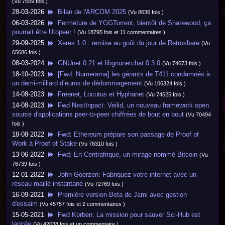
(Vu 7659 fois )
28-03-2026
Bilan de l'ARCOM 2025
(Vu 8636 fois )
06-03-2026
Fermeture de YGGTorrent, bientôt de Sharewood, ça
pourrait être Utopeer !
(Vu 18795 fois et 11 commentaires )
29-09-2025
Xeres 1.0 : remise au goût du jour de Retroshare
(Vu
65686 fois )
08-03-2024
GNUnet 0.21 et libgnunetchat 0.3.0
(Vu 74673 fois )
18-10-2023
[Fwd: Numerama] les gérants de T411 condamnés à
un demi-milliard d’euros de dédommagement
(Vu 106324 fois )
14-08-2023
Freenet, Locutus et Hyphanet
(Vu 74525 fois )
14-08-2023
Fwd NextInpact: Veilid, un nouveau framework open
source d'applications peer-to-peer chiffrées de bout en bout
(Vu 70494
fois )
18-08-2022
Fwd: Ethereum prépare son passage de Proof of
Work à Proof of Stake
(Vu 78310 fois )
13-06-2022
Fwd: En Centrafrique, un mirage nommé Bitcoin
(Vu
76739 fois )
12-01-2022
John Goerzen: Fabriquez votre internet avec un
réseau maillé instantané
(Vu 72769 fois )
16-09-2021
Première version Beta de Jami avec gestion
d'essaim
(Vu 45757 fois et 2 commentaires )
15-05-2021
Fwd Korben: La mission pour sauver Sci-Hub est
lancée
(Vu 42038 fois et un commentaire )