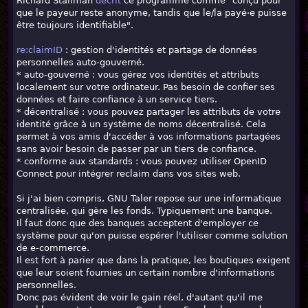
Richard Stallman
décrit
ce programme comme "conçu pour
que le payeur reste anonyme, tandis que le/la payé·e puisse
être toujours identifiable".
re:claimID
: gestion d'identités et partage de données
personnelles auto-gouverné.
* auto-gouverné : vous gérez vos identités et attributs
localement sur votre ordinateur. Pas besoin de confier ses
données et faire confiance à un service tiers.
* décentralisé : vous pouvez partager les attributs de votre
identité grâce à un système de noms décentralisé. Cela
permet à vos amis d'accéder à vos informations partagées
sans avoir besoin de passer par un tiers de confiance.
* conforme aux standards : vous pouvez utiliser OpenID
Connect pour intégrer reclaim dans vos sites web.
Si j'ai bien compris, GNU Taler repose sur une informatique
centralisée, qui gère les fonds. Typiquement une banque.
Il faut donc que des banques acceptent d'employer ce
système pour qu'on puisse espérer l'utiliser comme solution
de e-commerce.
Il est fort à parier que dans la pratique, les boutiques exigent
que leur soient fournies un certain nombre d'informations
personnelles.
Donc pas évident de voir le gain réel, d'autant qu'il me