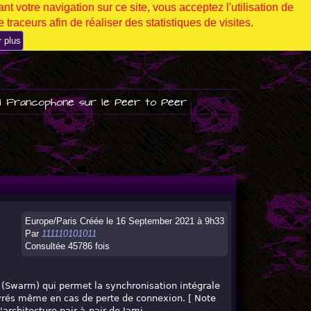
nt votre navigation sur ce site, vous acceptez l'utilisation de
 traceurs afin de réaliser des statistiques de visites.
r plus
l Francophone sur le Peer to Peer
Europe/Paris Créée le 16 September 2021 à 9h33
Par
111110101011
Consultée 45786 fois
m (Swarm) qui permet la synchronisation intégrale
livrés même en cas de perte de connexion. [ Note
architecture pair-à-pair de Jami.