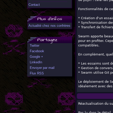
Contact
Fonctionnalités de ce
Plus d'infos
* Création d'un essa
* Synchronisation de
Actualité chez nos confrères
* Transfert de fichier
Swarm apporte beauco
Partagez
pour en profiter. Ce
compatibles.
Twitter
Facebook
En complément, quelq
Google +
LinkedIn
* Les essaims sont de
Envoyer par mail
* Gestion de convers
* Swarm utilise Git p
Flux RSS
Le déploiement de Sw
idéalement avec des 
Réactualisation du su
Pas lu dans le détai