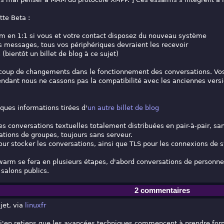
tte Beta :
im en 1:1 si vous et votre contact disposez du nouveau système
s messages, tous vos périphériques devraient les recevoir
s (bientôt un billet de blog à ce sujet)
up de changements dans le fonctionnement des conversations. Vos in
pendant nous ne cassons pas la compatibilité avec les anciennes versi
ues informations tirées d'
un autre billet de blog
s conversations textuelles totalement distribuées en pair-à-pair, sa
ations de groupes, toujours sans serveur.
our stocker les conversations, ainsi que TLS pour les connexions de 
arm se fera en plusieurs étapes, d'abord conversations de personne 
salons publics.
2 commentaires
jet, via
linuxfr
l, j'en retiens que les avancées techniques commencent à prendre for