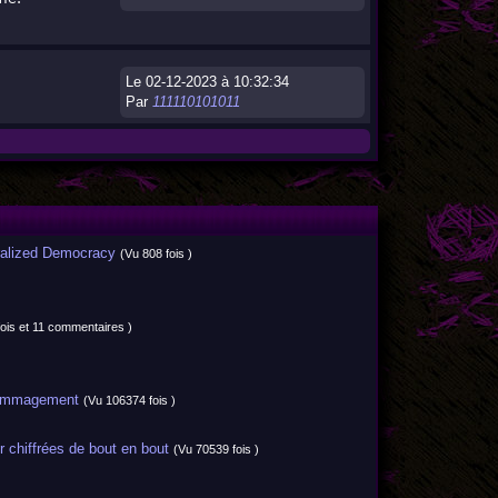
Le 02-12-2023 à 10:32:34
Par
111110101011
ralized Democracy
(Vu 808 fois )
ois et 11 commentaires )
édommagement
(Vu 106374 fois )
 chiffrées de bout en bout
(Vu 70539 fois )