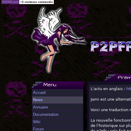
P2PFR.com
>
2 visiteurs connectés
Prem
Menu
L'actu en anglais :
ht
Accueil
Jami est une alterna
News
Annuaire
Voici une traduction
Documentation
La nouvelle fonctionn
Wiki
de l'historique sur p
Forum
de p2pfr : cela fait 