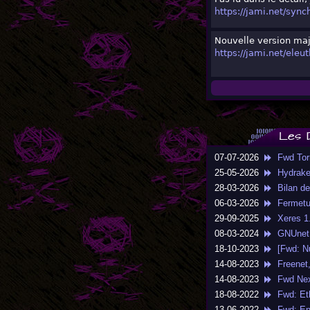
https://jami.net/sync
Nouvelle version maj
https://jami.net/eleut
Les 
07-07-2026
Fwd Torr
25-05-2026
Hydraker/
28-03-2026
Bilan de
06-03-2026
Fermeture
29-09-2025
Xeres 1.0
08-03-2024
GNUnet 0
18-10-2023
[Fwd: Nu
14-08-2023
Freenet,
14-08-2023
Fwd NextI
18-08-2022
Fwd: Eth
13-06-2022
Fwd: En 