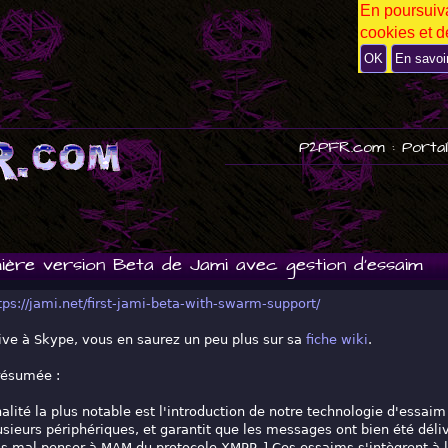
En poursuiva
P
cookies et de
U
B
OK
En savoi
P2PFR.com : Portai
ière version Beta de Jami avec gestion d'essaim
tps://jami.net/first-jami-beta-with-swarm-support/
tive à Skype, vous en saurez un peu plus sur sa
fiche wiki
.
 résumée :
alité la plus notable est l'introduction de notre technologie d'essai
lusieurs périphériques, et garantit que les messages ont bien été dé
pas mal penser à MAM du protocole XMPP. ] Ces essaims s'intègrent à l'