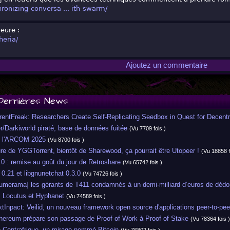
hronizing-conversa ... ith-swarm/
eure :
heria/
Ajoutez un commentaire
Dernières News
entFreak: Researchers Create Self-Replicating Seedbox in Quest for Decent
Darkiworld piraté, base de données fuitée
(Vu 7709 fois )
 l'ARCOM 2025
(Vu 8700 fois )
 de YGGTorrent, bientôt de Sharewood, ça pourrait être Utopeer !
(Vu 18858 f
 : remise au goût du jour de Retroshare
(Vu 65742 fois )
.21 et libgnunetchat 0.3.0
(Vu 74726 fois )
merama] les gérants de T411 condamnés à un demi-milliard d’euros de d
 Locutus et Hyphanet
(Vu 74589 fois )
npact: Veilid, un nouveau framework open source d'applications peer-to-peer
ereum prépare son passage de Proof of Work à Proof of Stake
(Vu 78364 fois )
Centrafrique, un mirage nommé Bitcoin