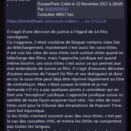
Europe/Paris Créée le 13 November 2017 à 16h28
:
Par
111110101011
Consultée 48917 fois
https://torrentfreak.com/court-orders-i ... es-171113/
Il s'agit d'une décision de justice à l'égard de 14 FAIs
norvégiens.
Ca s'aggrave, il était coutûme de bloquer certains sites liés
au téléchargement, maintenant c'est aussi les sous-titres.
Il est vrai les sites de sous-titres sont surtout utiles quand on
télécharge des films, mais l'approche juridique est quand
même bourrin. Les sous-titres c'est aussi ce qui permet aux
mal-entendants de suivre un film. Il s'agit d'oeuvres dérivées
d'autres oeuvres de l'esprit (le film et ses dialogues) et donc
en soi le sous-titre peut déjà être réprimé légalement au titre
de contrefaçon. Mais c'était jusque là toléré et je me
demande s'il n'y a pas quelques points à considérer qui en
font une "exception" juridique. L'approche juridique suivie ici
semble de toute façon esquiver tout cela : les sites de sous-
titres sont pour le tribunal des émanations de Popcorn Time,
sans but équivoque.
Si les DVDs viennent souvent avec des sous-titres, c'est pas
le cas des cassettes VHS, et même les DVDs ne comportent
pas toutes les langues.