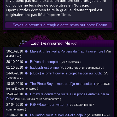
Il y a donc pas mal d'exclusion derrière cet ordre judiciaire
qui concerne les sites de sous-titres en Norvège.
OpenSubtitles doit bien faire la gueule, d'autant qu'il est
originalement pas lié à Popcorn Time.
Soyez le preum's à réagir à cette news sur notre Forum
Les Dernières News
30-10-2010
Make Art, festival à Poitiers du 4 au 7 novembre !
(Vu
40404 fois )
30-10-2010
Brèves de comptoir
(Vu 41589 fois )
01-10-2010
hadopi.fr est online
(Vu 39431 fois et un commentaire )
24-05-2010
[clubic] uTorrent ouvre le projet Falcon au public
(Vu
123278 fois )
18-05-2010
The Pirate Bay .. mort et déjà ressuscité ;)
(Vu 128731
fois et 11 commentaires )
15-05-2010
Limewire condamné suite à un procès entamé par la
RIAA
(Vu 130773 fois et un commentaire )
27-04-2010
P2PFR.com sur twitter ;)
(Vu 131284 fois et 7
commentaires )
21-04-2010
La Hadopi vous surveille-t-elle déjà ?
(Vu 200401 fois et