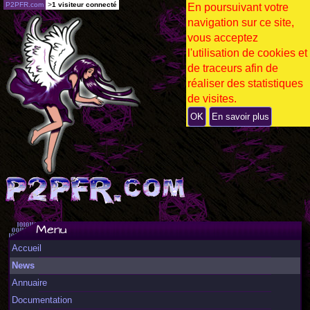
P2PFR.com
>
1 visiteur connecté
En poursuivant votre
navigation sur ce site,
vous acceptez
l'utilisation de cookies et
de traceurs afin de
réaliser des statistiques
de visites.
OK
En savoir plus
Menu
Accueil
News
Annuaire
Documentation