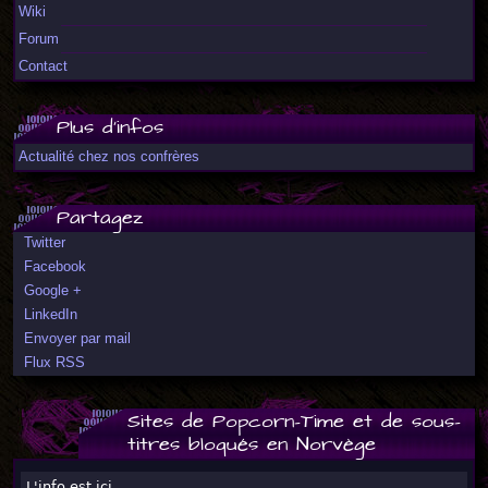
Wiki
Forum
Contact
Plus d'infos
Actualité chez nos confrères
Partagez
Twitter
Facebook
Google +
LinkedIn
Envoyer par mail
Flux RSS
Sites de Popcorn-Time et de sous-
titres bloqués en Norvège
L'info est ici