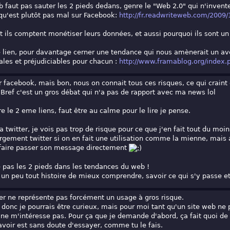
faut pas sauter les 2 pieds dedans, genre le "Web 2.0" qui n'invente 
e qu'est plutôt pas mal sur Facebook:
http://fr.readwriteweb.com/2009/1
ils comptent monétiser leurs données, et aussi pourquoi ils sont un
 ce lien, pour davantage cerner une tendance qui nous amènerait un a
es et préjudiciables pour chacun :
http://www.framablog.org/index.p
ur facebook, mais bon, nous on connait tous ces risques, ce qui craint 
. Bref c'est un gros débat qui n'a pas de rapport avec ma news lol
re le 2 eme liens, faut être au calme pour le lire je pense.
a twitter, je vois pas trop de risque pour ce que j'en fait tout du moin
rgement twitter si on en fait une utilisation comme la mienne, mais a
t faire passer son message directement
te pas les 2 pieds dans les tendances du web !
te un peu tout histoire de mieux comprendre, savoir ce qui s'y passe
er ne représente pas forcément un usage à gros risque.
 donc je pourrais être curieux, mais pour moi tant qu'un site web ne
ne m'intéresse pas. Pour ça que je demande d'abord, ça fait quoi de 
voir est sans doute d'essayer, comme tu le fais.