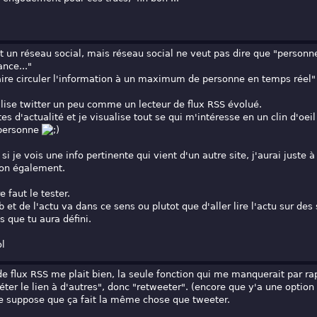
st un réseau social, mais réseau social ne veut pas dire que "personn
ance..."
faire circuler l'information à un maximum de personne en temps réel"
ilise twitter un peu comme un lecteur de flux RSS évolué.
es d'actualité et je visualise tout se qui m'intéresse en un clin d'oeil
 personne
 si je vois une info pertinente qui vient d'un autre site, j'aurai juste
ion également.
 faut le tester.
 et de l'actu va dans ce sens ou plutot que d'aller lire l'actu sur des 
s que tu aura défini.
ol
e flux RSS me plait bien, la seule fonction qui me manquerait par ra
péter le lien à d'autres", donc "retweeter". (encore que y'a une option
 je suppose que ça fait la même chose que tweeter.