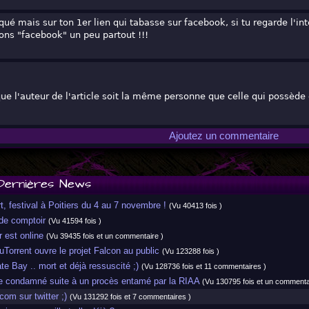
qué mais sur ton 1er lien qui tabasse sur facebook, si tu regarde l'int
tons "facebook" un peu partout !!!
ue l'auteur de l'article soit la même personne que celle qui possède e
Ajoutez un commentaire
Dernières News
 festival à Poitiers du 4 au 7 novembre !
(Vu 40413 fois )
e comptoir
(Vu 41594 fois )
 est online
(Vu 39435 fois et un commentaire )
uTorrent ouvre le projet Falcon au public
(Vu 123288 fois )
e Bay .. mort et déjà ressuscité ;)
(Vu 128736 fois et 11 commentaires )
 condamné suite à un procès entamé par la RIAA
(Vu 130795 fois et un commenta
m sur twitter ;)
(Vu 131292 fois et 7 commentaires )