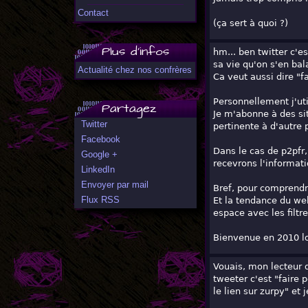
Contact
(ça sert à quoi ?)
Plus d'infos
hm... ben twitter c'e
sa vie qu'on s'en bal
Actualité chez nos confrères
Ca veut aussi dire "
Personnellement j'ut
Partagez
Je m'abonne à des sit
Twitter
pertinente à d'autre
Facebook
Dans le cas de p2pfr,
Google +
recevrons l'informat
LinkedIn
Envoyer par mail
Bref, pour comprendre
Flux RSS
Et la tendance du web
espace avec les filtre
Bienvenue en 2010 l
Vouais, mon lecteur d
tweeter c'est "faire 
le lien sur zurpy" et