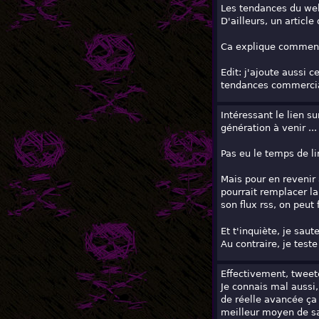
Les tendances du web 
D'ailleurs, un articl
Ca explique comment 
Edit: j'ajoute aussi
tendances commercial
Intéressant le lien s
génération à venir ..
Pas eu le temps de li
Mais pour en revenir 
pourrait remplacer la
son flux rss, on peu
Et t'inquiète, je sau
Au contraire, je tes
Effectivement, tweet
Je connais mal aussi,
de réelle avancée ça 
meilleur moyen de sa