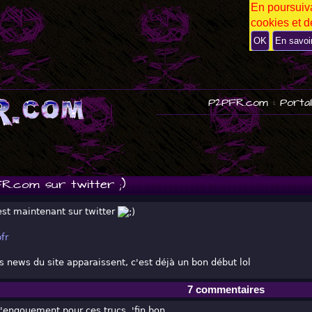
En poursuiva
P
cookies et de
U
B
OK
En savoi
P2PFR.com : Portai
R.com sur twitter ;)
est maintenant sur twitter
fr
les news du site apparaissent, c'est déjà un bon début lol
7 commentaires
'engouement pour ces trucs, 'fin bon ...