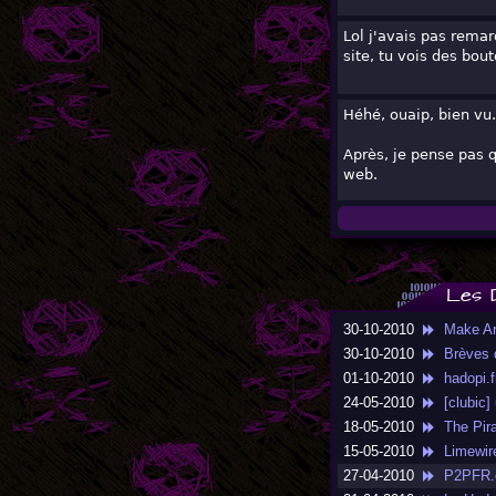
Lol j'avais pas remar
site, tu vois des bou
Héhé, ouaip, bien vu.
Après, je pense pas q
web.
Les 
30-10-2010
Make Art,
30-10-2010
Brèves d
01-10-2010
hadopi.fr
24-05-2010
[clubic] 
18-05-2010
The Pirat
15-05-2010
Limewire
27-04-2010
P2PFR.co