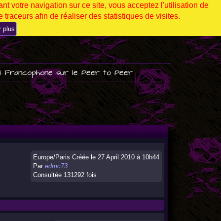
nt votre navigation sur ce site, vous acceptez l'utilisation de
 traceurs afin de réaliser des statistiques de visites.
r plus
l Francophone sur le Peer to Peer
Europe/Paris Créée le 27 April 2010 à 10h44
Par
edmc73
Consultée 131292 fois