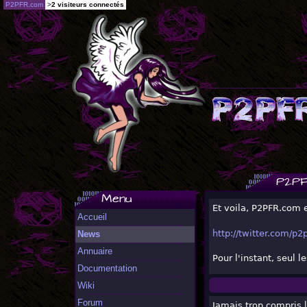
P2PFR.com
>
2 visiteurs connectés
P2PF
Menu
Et voila, P2PFR.com 
Accueil
http://twitter.com/p2p
News
Annuaire
Pour l'instant, seul 
Documentation
Wiki
Forum
Jamais trop compris l