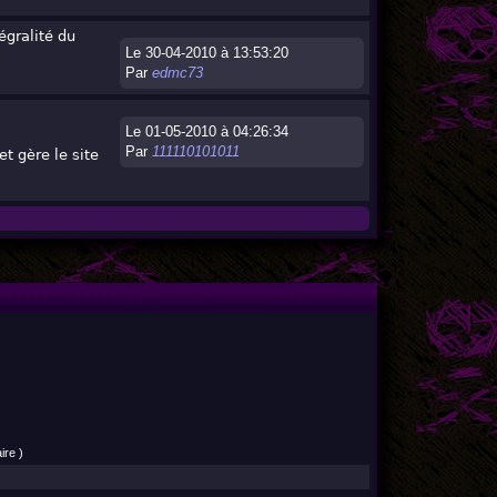
égralité du
Le 30-04-2010 à 13:53:20
Par
edmc73
Le 01-05-2010 à 04:26:34
Par
111110101011
t gère le site
ire )