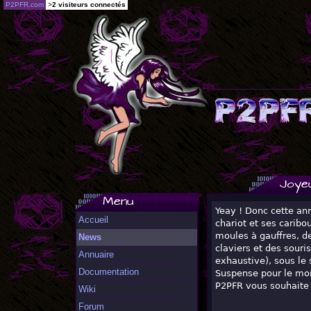
P2PFR.com
>
2 visiteurs connectés
Joye
Menu
Yeay ! Donc cette an
Accueil
chariot et ses caribo
moules à gauffres, de
News
claviers et des souris
Annuaire
exhaustive), sous le 
Documentation
Suspense pour le mom
P2PFR vous souhaite d
Wiki
Forum