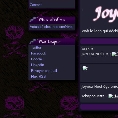
Contact
'
Plus d'infos
Actualité chez nos confrères
Wah le logo qui déchi
Partagez
Twitter
Yeah !!
Facebook
JOYEUX NOËL !!!!
Google +
LinkedIn
'
'
Envoyer par mail
Flux RSS
Joyeux Noël égaleme
Tchappouette ?