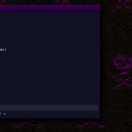
ire )
8
»