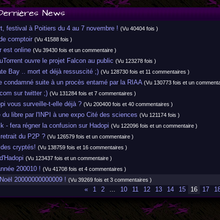
Dernières News
 festival à Poitiers du 4 au 7 novembre !
(Vu 40404 fois )
e comptoir
(Vu 41588 fois )
 est online
(Vu 39430 fois et un commentaire )
uTorrent ouvre le projet Falcon au public
(Vu 123278 fois )
e Bay .. mort et déjà ressuscité ;)
(Vu 128730 fois et 11 commentaires )
 condamné suite à un procès entamé par la RIAA
(Vu 130773 fois et un commenta
m sur twitter ;)
(Vu 131284 fois et 7 commentaires )
 vous surveille-t-elle déjà ?
(Vu 200400 fois et 40 commentaires )
u libre par l'INPI à une expo Cité des sciences
(Vu 121174 fois )
- fera régner la confusion sur Hadopi
(Vu 122096 fois et un commentaire )
retrait du P2P ?
(Vu 126579 fois et un commentaire )
des cryptés!
(Vu 138759 fois et 16 commentaires )
d'Hadopi
(Vu 123437 fois et un commentaire )
nnée 200010 !
(Vu 41708 fois et 4 commentaires )
oël 20000000000009 !
(Vu 39269 fois et 3 commentaires )
«
1
2
...
10
11
12
13
14
15
16
17
1