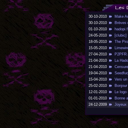
Les 
30-10-2010
Make Art,
30-10-2010
Brèves d
01-10-2010
hadopi.fr
24-05-2010
[clubic] 
18-05-2010
The Pirat
15-05-2010
Limewire
27-04-2010
P2PFR.co
21-04-2010
La Hadopi
21-04-2010
Censure d
19-04-2010
Seedfuck 
15-04-2010
Vers un 
25-02-2010
Bonjour 
12-01-2010
Le logo 
01-01-2010
Bonne a
24-12-2009
Joyeux N