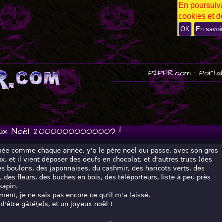
En poursuiva
P
cookies et de
U
B
OK
En savoi
P2PFR.com : Portai
ux Noël 20000000000009 !
née comme chaque année, y'a le père noël qui passe, avec son gros
ux, et il vient déposer des oeufs en chocolat, et d'autres trucs (des
s boulons, des japonnaises, du cashmir, des haricots verts, des
, des fleurs, des buches en bois, des téléporteurs, liste à peu près
sapin.
ent, je ne sais pas encore ce qu'il m'a laissé.
'être gâté(e)s, et un joyeux noël !