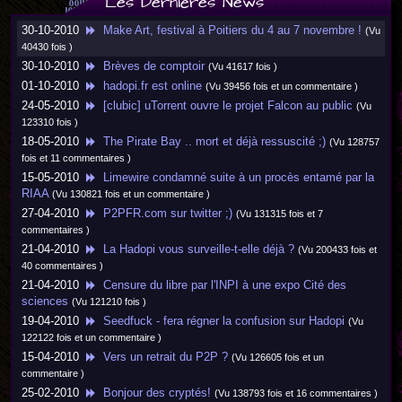
Les Dernières News
30-10-2010
Make Art, festival à Poitiers du 4 au 7 novembre !
(Vu
40430 fois )
30-10-2010
Brèves de comptoir
(Vu 41617 fois )
01-10-2010
hadopi.fr est online
(Vu 39456 fois et un commentaire )
24-05-2010
[clubic] uTorrent ouvre le projet Falcon au public
(Vu
123310 fois )
18-05-2010
The Pirate Bay .. mort et déjà ressuscité ;)
(Vu 128757
fois et 11 commentaires )
15-05-2010
Limewire condamné suite à un procès entamé par la
RIAA
(Vu 130821 fois et un commentaire )
27-04-2010
P2PFR.com sur twitter ;)
(Vu 131315 fois et 7
commentaires )
21-04-2010
La Hadopi vous surveille-t-elle déjà ?
(Vu 200433 fois et
40 commentaires )
21-04-2010
Censure du libre par l'INPI à une expo Cité des
sciences
(Vu 121210 fois )
19-04-2010
Seedfuck - fera régner la confusion sur Hadopi
(Vu
122122 fois et un commentaire )
15-04-2010
Vers un retrait du P2P ?
(Vu 126605 fois et un
commentaire )
25-02-2010
Bonjour des cryptés!
(Vu 138793 fois et 16 commentaires )