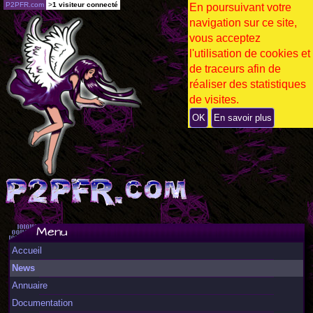
P2PFR.com
>
1 visiteur connecté
En poursuivant votre
navigation sur ce site,
vous acceptez
l'utilisation de cookies et
de traceurs afin de
réaliser des statistiques
de visites.
OK
En savoir plus
Menu
Accueil
News
Annuaire
Documentation