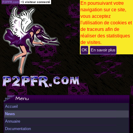
P2PFR.com
>
1 visiteur connecté
En poursuivant votre
navigation sur ce site,
vous acceptez
l'utilisation de cookies et
de traceurs afin de
réaliser des statistiques
de visites.
OK
En savoir plus
Menu
Accueil
News
Annuaire
Documentation