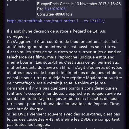
Europe/Paris Créée le 13 November 2017 à 16h28
:
Par
111110101011
Consultée 48960 fois
https://torrentfreak.com/court-orders-i ... es-171113/
Il s'agit d'une décision de justice à l'égard de 14 FAIs
norvégiens.
Ca s'aggrave, il était coutûme de bloquer certains sites liés
au téléchargement, maintenant c'est aussi les sous-titres.
Il est vrai les sites de sous-titres sont surtout utiles quand on
télécharge des films, mais l'approche juridique est quand
même bourrin. Les sous-titres c'est aussi ce qui permet aux
mal-entendants de suivre un film. Il s'agit d'oeuvres dérivées
d'autres oeuvres de l'esprit (le film et ses dialogues) et donc
en soi le sous-titre peut déjà être réprimé légalement au titre
de contrefaçon. Mais c'était jusque là toléré et je me
demande s'il n'y a pas quelques points à considérer qui en
font une "exception" juridique. L'approche juridique suivie ici
semble de toute façon esquiver tout cela : les sites de sous-
titres sont pour le tribunal des émanations de Popcorn Time,
sans but équivoque.
Si les DVDs viennent souvent avec des sous-titres, c'est pas
le cas des cassettes VHS, et même les DVDs ne comportent
pas toutes les langues.