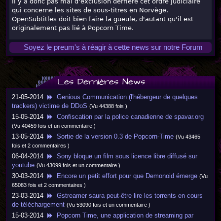
Il y a donc pas mal d'exclusion derrière cet ordre judiciaire
qui concerne les sites de sous-titres en Norvège.
OpenSubtitles doit bien faire la gueule, d'autant qu'il est
originalement pas lié à Popcorn Time.
Soyez le preum's à réagir à cette news sur notre Forum
Les Dernières News
21-05-2014
Genious Communication (l'hébergeur de quelques
trackers) victime de DDoS
(Vu 44388 fois )
15-05-2014
Confiscation par la police canadienne de spavar.org
(Vu 40459 fois et un commentaire )
13-05-2014
Sortie de la version 0.3 de Popcorn-Time
(Vu 43465
fois et 2 commentaires )
06-04-2014
Sony bloque un film sous licence libre diffusé sur
youtube
(Vu 43099 fois et un commentaire )
30-03-2014
Encore un petit effort pour que Demonoid émerge
(Vu
65083 fois et 2 commentaires )
23-03-2014
Gstreamer saura peut-être lire les torrents en cours
de téléchargement
(Vu 53090 fois et un commentaire )
15-03-2014
Popcorn Time, une application de streaming par