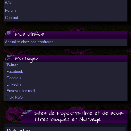
Wiki
Forum
Contact
Plus d'infos
Actualité chez nos confrères
Partagez
Twitter
Facebook
Google +
LinkedIn
Envoyer par mail
Flux RSS
Sites de Popcorn-Time et de sous-
titres bloqués en Norvège
L'info est ici