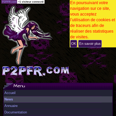
P2PFR.com
>
1 visiteur connecté
En poursuivant votre
navigation sur ce site,
vous acceptez
l'utilisation de cookies et
de traceurs afin de
réaliser des statistiques
de visites.
OK
En savoir plus
Menu
Accueil
News
Annuaire
Documentation