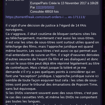
Europe/Paris Créée le 13 November 2017 à 16h28
:
Par
111110101011
Consultée 48918 fois
https://torrentfreak.com/court-orders-i ... es-171113/
Il s'agit d'une décision de justice à l'égard de 14 FAIs
norvégiens.
Ca s'aggrave, il était coutûme de bloquer certains sites liés
au téléchargement, maintenant c'est aussi les sous-titres.
Il est vrai les sites de sous-titres sont surtout utiles quand on
télécharge des films, mais l'approche juridique est quand
même bourrin. Les sous-titres c'est aussi ce qui permet aux
mal-entendants de suivre un film. Il s'agit d'oeuvres dérivées
d'autres oeuvres de l'esprit (le film et ses dialogues) et donc
en soi le sous-titre peut déjà être réprimé légalement au titre
de contrefaçon. Mais c'était jusque là toléré et je me
demande s'il n'y a pas quelques points à considérer qui en
font une "exception" juridique. L'approche juridique suivie ici
semble de toute façon esquiver tout cela : les sites de sous-
titres sont pour le tribunal des émanations de Popcorn Time,
sans but équivoque.
Si les DVDs viennent souvent avec des sous-titres, c'est pas
le cas des cassettes VHS, et même les DVDs ne comportent
pas toutes les langues.