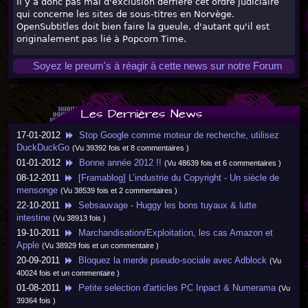
Il y a donc pas mal d'exclusion derrière cet ordre judiciaire
qui concerne les sites de sous-titres en Norvège.
OpenSubtitles doit bien faire la gueule, d'autant qu'il est
originalement pas lié à Popcorn Time.
Soyez le preum's à réagir à cette news sur notre Forum
Les Dernières News
17-01-2012
Stop Google comme moteur de recherche, utilisez
DuckDuckGo
(Vu 39392 fois et 8 commentaires )
01-01-2012
Bonne année 2012 !!
(Vu 48639 fois et 6 commentaires )
08-12-2011
[Framablog] L’industrie du Copyright - Un siècle de
mensonge
(Vu 38539 fois et 2 commentaires )
22-10-2011
Sebsauvage - Huggy les bons tuyaux & lutte
intestine
(Vu 38913 fois )
19-10-2011
Marchandisation/Exploitation, les cas Amazon et
Apple
(Vu 38929 fois et un commentaire )
20-09-2011
Bloquez la merde pseudo-sociale avec Adblock
(Vu
40024 fois et un commentaire )
01-08-2011
Petite selection d'articles PC Inpact & Numerama
(Vu
39364 fois )