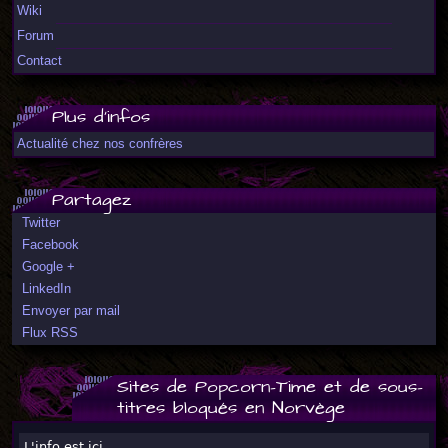
Wiki
Forum
Contact
Plus d'infos
Actualité chez nos confrères
Partagez
Twitter
Facebook
Google +
LinkedIn
Envoyer par mail
Flux RSS
Sites de Popcorn-Time et de sous-
titres bloqués en Norvège
L'info est ici