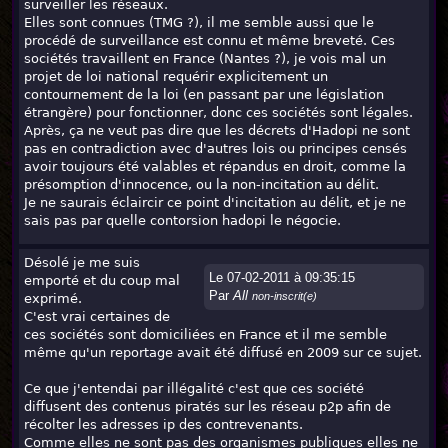
surveiller les réseaux.
Elles sont connues (TMG ?), il me semble aussi que le
procédé de surveillance est connu et même breveté. Ces
sociétés travaillent en France (Nantes ?), je vois mal un
projet de loi national requérir explicitement un
contournement de la loi (en passant par une législation
étrangère) pour fonctionner, donc ces sociétés sont légales.
Après, ça ne veut pas dire que les décrets d'Hadopi ne sont
pas en contradiction avec d'autres lois ou principes censés
avoir toujours été valables et répandus en droit, comme la
présomption d'innocence, ou la non-incitation au délit.
Je ne saurais éclaircir ce point d'incitation au délit, et je ne
sais pas par quelle contorsion hadopi le négocie.
Désolé je me suis
Le 07-02-2011 à 09:35:15
emporté et du coup mal
Par
All
non-inscrit(e)
exprimé.
C'est vrai certaines de
ces sociétés sont domiciliées en France et il me semble
même qu'un reportage avait été diffusé en 2009 sur ce sujet.
Ce que j'entendai par illégalité c'est que ces société
diffusent des contenus piratés sur les réseau p2p afin de
récolter les adresses ip des contrevenants.
Comme elles ne sont pas des organismes publiques elles ne