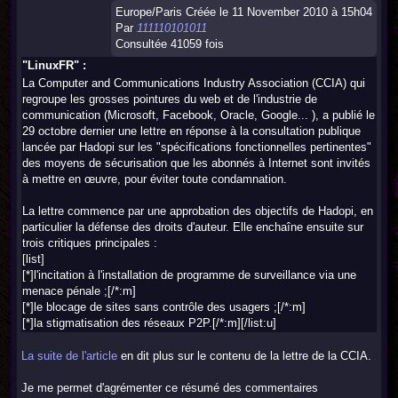
Europe/Paris Créée le 11 November 2010 à 15h04
Par
111110101011
Consultée 41059 fois
"LinuxFR" :
La Computer and Communications Industry Association (CCIA) qui
regroupe les grosses pointures du web et de l'industrie de
communication (Microsoft, Facebook, Oracle, Google... ), a publié le
29 octobre dernier une lettre en réponse à la consultation publique
lancée par Hadopi sur les "spécifications fonctionnelles pertinentes"
des moyens de sécurisation que les abonnés à Internet sont invités
à mettre en œuvre, pour éviter toute condamnation.
La lettre commence par une approbation des objectifs de Hadopi, en
particulier la défense des droits d'auteur. Elle enchaîne ensuite sur
trois critiques principales :
[list]
[*]l'incitation à l'installation de programme de surveillance via une
menace pénale ;[/*:m]
[*]le blocage de sites sans contrôle des usagers ;[/*:m]
[*]la stigmatisation des réseaux P2P.[/*:m][/list:u]
La suite de l'article
en dit plus sur le contenu de la lettre de la CCIA.
Je me permet d'agrémenter ce résumé des commentaires