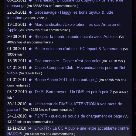
08-12-2011
[Framablog] L’industrie du Copyright - Un siècle de
mensonge
(Vu 38532 fois et 2 commentaires )
22-10-2011
Sebsauvage - Huggy les bons tuyaux & lutte
intestine
(Vu 38912 fois )
19-10-2011
Marchandisation/Exploitation, les cas Amazon et
Apple
(Vu 38926 fois et un commentaire )
20-09-2011
Bloquez la merde pseudo-sociale avec Adblock
(Vu
40022 fois et un commentaire )
01-08-2011
Petite selection d'articles PC Inpact & Numerama
(Vu
39359 fois )
18-05-2011
Documentaire - Copier n'est pas voler
(Vu 39618 fois )
04-01-2011
Chaos Computer Club - Revendications pour un Net
viable
(Vu 38266 fois )
01-01-2011
Bonne Année 2011 et bon partage ;)
(Vu 43795 fois et 4
commentaires )
03-12-2010
De S. Bortzmeyer - Un DNS en pair-à-pair ?
(Vu 40247
fois )
30-11-2010
Utilisateur de FileZilla ATTENTION à vos mots de
passe !!
(Vu 42928 fois et 5 commentaires )
24-11-2010
P2PFR - quelques soucis de chargement de page
(Vu
43122 fois et un commentaire )
11-11-2010
LinuxFR - La CCIA publie une lettre accablante contre
HADOPI
(Vu 41059 fois et 4 commentaires )