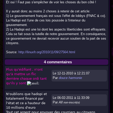
Et oui ! Faut pas s'empêcher de voir les choses du bon côté !
Il y aurait donc au moins 2 choses à retenir de cet article:
1) Le gouvernement français est sous l'effet de lobbys (FNAC & co).
La Hadopi est l'une de ces lois poussée à l'interieur du
gouvernement.
2) La Hadopi est une loi dont les aspects liberticides sont effrayants.
Cela se fait sous la tutelle de notre gouvernement. En conséquence,
ce gouvernement ne devrait recevoir aucun soutien de la part de ses
citoyens.
Source:
http://linuxfr.org/2010/11/09/27564.html
4 commentaires
Plus qu'édifiant , n'ont
Le 12-11-2010 à 12:21:07
qu'à mettre un flic
Par
douce harmonie
derrière chaque ordi tant
qu'ils y sont
N'oublions que hadopi et
Le 06-02-2011 à 11:33:09
totalement financé par
Par
All
non-inscrit(e)
l'état et ce a hauteur de
10 millions d'euro
Tout cet argent pour envoyer des courriers au citoyens