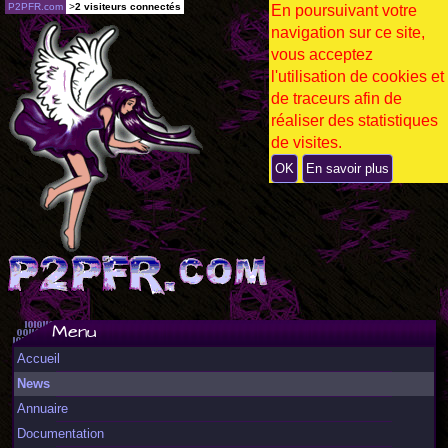
P2PFR.com
>
2 visiteurs connectés
En poursuivant votre
navigation sur ce site,
vous acceptez
l'utilisation de cookies et
de traceurs afin de
réaliser des statistiques
de visites.
OK
En savoir plus
Menu
Accueil
News
Annuaire
Documentation