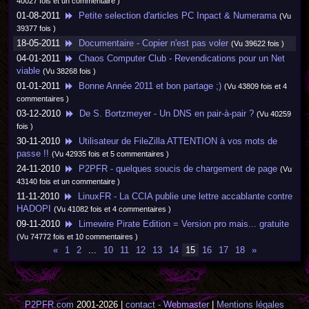
40027 fois et un commentaire )
01-08-2011
Petite selection d'articles PC Inpact & Numerama
(Vu
39377 fois )
18-05-2011
Documentaire - Copier n'est pas voler
(Vu 39622 fois )
04-01-2011
Chaos Computer Club - Revendications pour un Net
viable
(Vu 38268 fois )
01-01-2011
Bonne Année 2011 et bon partage ;)
(Vu 43809 fois et 4
commentaires )
03-12-2010
De S. Bortzmeyer - Un DNS en pair-à-pair ?
(Vu 40259
fois )
30-11-2010
Utilisateur de FileZilla ATTENTION à vos mots de
passe !!
(Vu 42935 fois et 5 commentaires )
24-11-2010
P2PFR - quelques soucis de chargement de page
(Vu
43140 fois et un commentaire )
11-11-2010
LinuxFR - La CCIA publie une lettre accablante contre
HADOPI
(Vu 41082 fois et 4 commentaires )
09-11-2010
Limewire Pirate Edition = Version pro mais... gratuite
(Vu 74772 fois et 10 commentaires )
«
1
2
...
10
11
12
13
14
15
16
17
18
»
P2PFR.com
2001-2026 |
contact - Webmaster
|
Mentions légales