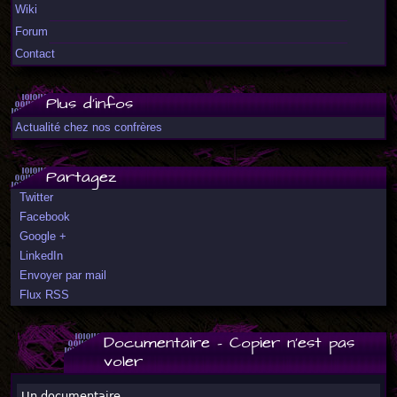
Wiki
Forum
Contact
Plus d'infos
Actualité chez nos confrères
Partagez
Twitter
Facebook
Google +
LinkedIn
Envoyer par mail
Flux RSS
Documentaire - Copier n'est pas
voler
Un documentaire