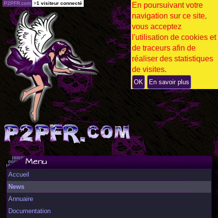
P2PFR.com
>
1 visiteur connecté
En poursuivant votre
navigation sur ce site,
vous acceptez
l'utilisation de cookies et
de traceurs afin de
réaliser des statistiques
de visites.
OK
En savoir plus
Menu
Accueil
News
Annuaire
Documentation