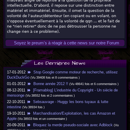
mauvais angle de réponse à la question de la propriété
intellectuelle. D'abord, il repose sur une distinction entre
matériel et immatériel. Ensuite, il omet la question de la
volonté de l'auteur/détenteur (en copiant ou en volant, on
s'oppose éventuellement à la volonté de qqn ... et le fait de
ne "rien retirer" donc de ne pas détrousser la personne ne
change rien à ce problème).
Soyez le preum's à réagir à cette news sur notre Forum
Les Dernières News
17-01-2012
Stop Google comme moteur de recherche, utilisez
DuckDuckGo
(Vu 39408 fois et 8 commentaires )
01-01-2012
Bonne année 2012 !!
(Vu 48641 fois et 6 commentaires )
08-12-2011
[Framablog] L’industrie du Copyright - Un siècle de
mensonge
(Vu 38552 fois et 2 commentaires )
22-10-2011
Sebsauvage - Huggy les bons tuyaux & lutte
intestine
(Vu 38934 fois )
19-10-2011
Marchandisation/Exploitation, les cas Amazon et
Apple
(Vu 38933 fois et un commentaire )
20-09-2011
Bloquez la merde pseudo-sociale avec Adblock
(Vu