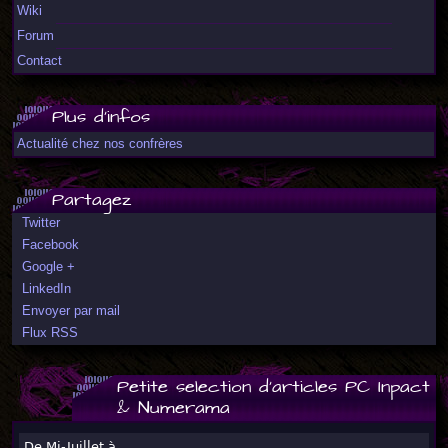
Wiki
Forum
Contact
Plus d'infos
Actualité chez nos confrères
Partagez
Twitter
Facebook
Google +
LinkedIn
Envoyer par mail
Flux RSS
Petite selection d'articles PC Inpact
& Numerama
De Mi-Juillet à