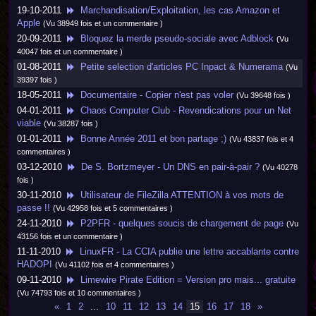
19-10-2011
Marchandisation/Exploitation, les cas Amazon et
Apple
(Vu 38949 fois et un commentaire )
20-09-2011
Bloquez la merde pseudo-sociale avec Adblock
(Vu
40047 fois et un commentaire )
01-08-2011
Petite selection d'articles PC Inpact & Numerama
(Vu
39397 fois )
18-05-2011
Documentaire - Copier n'est pas voler
(Vu 39648 fois )
04-01-2011
Chaos Computer Club - Revendications pour un Net
viable
(Vu 38287 fois )
01-01-2011
Bonne Année 2011 et bon partage ;)
(Vu 43837 fois et 4
commentaires )
03-12-2010
De S. Bortzmeyer - Un DNS en pair-à-pair ?
(Vu 40278
fois )
30-11-2010
Utilisateur de FileZilla ATTENTION à vos mots de
passe !!
(Vu 42958 fois et 5 commentaires )
24-11-2010
P2PFR - quelques soucis de chargement de page
(Vu
43156 fois et un commentaire )
11-11-2010
LinuxFR - La CCIA publie une lettre accablante contre
HADOPI
(Vu 41102 fois et 4 commentaires )
09-11-2010
Limewire Pirate Edition = Version pro mais... gratuite
(Vu 74793 fois et 10 commentaires )
«
1
2
...
10
11
12
13
14
15
16
17
18
»