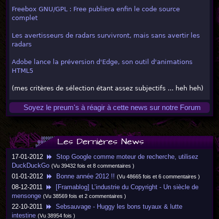
Freebox GNU/GPL : Free publiera enfin le code source
complet
Les avertisseurs de radars survivront, mais sans avertir les
radars
Adobe lance la préversion d'Edge, son outil d'animations
HTML5
(mes critères de sélection étant assez subjectifs ... heh heh)
Soyez le preum's à réagir à cette news sur notre Forum
Les Dernières News
17-01-2012
Stop Google comme moteur de recherche, utilisez
DuckDuckGo
(Vu 39432 fois et 8 commentaires )
01-01-2012
Bonne année 2012 !!
(Vu 48665 fois et 6 commentaires )
08-12-2011
[Framablog] L’industrie du Copyright - Un siècle de
mensonge
(Vu 38569 fois et 2 commentaires )
22-10-2011
Sebsauvage - Huggy les bons tuyaux & lutte
intestine
(Vu 38954 fois )