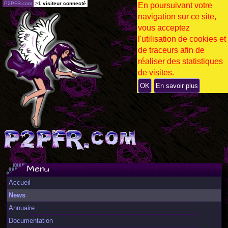
P2PFR.com
>
1 visiteur connecté
En poursuivant votre
navigation sur ce site,
vous acceptez
l'utilisation de cookies et
de traceurs afin de
réaliser des statistiques
de visites.
OK
En savoir plus
Menu
Accueil
News
Annuaire
Documentation