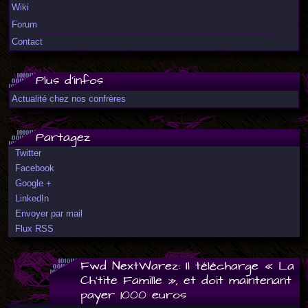
Wiki
Forum
Contact
Plus d'infos
Actualité chez nos confrères
Partagez
Twitter
Facebook
Google +
LinkedIn
Envoyer par mail
Flux RSS
Fwd NextWarez: Il télécharge « La
Ch’tite Famille », et doit maintenant
payer 1000 euros