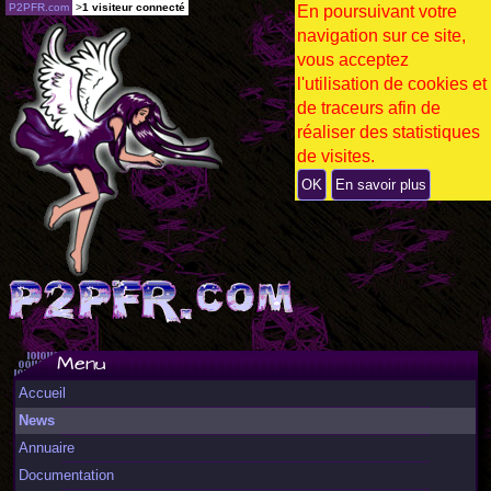
P2PFR.com
>
1 visiteur connecté
En poursuivant votre
navigation sur ce site,
vous acceptez
l'utilisation de cookies et
de traceurs afin de
réaliser des statistiques
de visites.
OK
En savoir plus
Menu
Accueil
News
Annuaire
Documentation