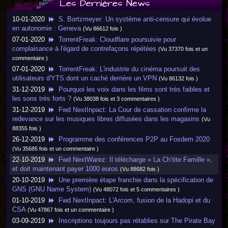
Les Dernières News
10-01-2020
S. Bortzmeyer: Un système anti-censure qui évolue
en autonomie : Geneva
(Vu 86612 fois )
07-01-2020
TorrentFreak: Cloudflare poursuivie pour
complaisance à l'égard de contrefaçons répétées
(Vu 37370 fois et un
commentaire )
07-01-2020
TorrentFreak: L'industrie du cinéma poursuit des
utilisateurs d'YTS dont un caché derrière un VPN
(Vu 86132 fois )
31-12-2019
Pourquoi les voix dans les films sont très faibles et
les sons très forts ?
(Vu 38038 fois et 3 commentaires )
31-12-2019
Fwd NextInpact: La Cour de cassation confirme la
redevance sur les musiques libres diffusées dans les magasins
(Vu
88355 fois )
26-12-2019
Programme des conférences P2P au Fosdem 2020
(Vu 35685 fois et un commentaire )
22-10-2019
Fwd NextWarez: Il télécharge « La Ch’tite Famille »,
et doit maintenant payer 1000 euros
(Vu 88682 fois )
20-10-2019
Une première étape franchie dans la spécification de
GNS (GNU Name System)
(Vu 48072 fois et 5 commentaires )
01-10-2019
Fwd NextInpact: L'Arcom, fusion de la Hadopi et du
CSA
(Vu 47867 fois et un commentaire )
03-09-2019
Inscriptions toujours pas rétablies sur The Pirate Bay