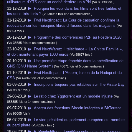
utilisateurs d'YTS dont un caché derrière un VPN
(Vu 86130 fois )
31-12-2019
Pourquoi les voix dans les films sont très faibles et
les sons très forts ?
(Vu 38037 fois et 3 commentaires )
31-12-2019
Fwd NextInpact: La Cour de cassation confirme la
redevance sur les musiques libres diffusées dans les magasins
(Vu
88353 fois )
26-12-2019
Programme des conférences P2P au Fosdem 2020
(Vu 35685 fois et un commentaire )
22-10-2019
Fwd NextWarez: Il télécharge « La Ch’tite Famille »,
et doit maintenant payer 1000 euros
(Vu 88677 fois )
20-10-2019
Une première étape franchie dans la spécification de
GNS (GNU Name System)
(Vu 48071 fois et 5 commentaires )
01-10-2019
Fwd NextInpact: L'Arcom, fusion de la Hadopi et du
CSA
(Vu 47867 fois et un commentaire )
03-09-2019
Inscriptions toujours pas rétablies sur The Pirate Bay
(Vu 95097 fois )
29-08-2019
Le ratio chez Yggtorrent est un modèle injuste
(Vu
853385 fois et 14 commentaires )
09-07-2019
Aperçu des fonctions Bitcoin intégrées à BitTorrent
(Vu 96005 fois )
06-07-2019
Le vice président du parlement européen est membre
du parti pirate
(Vu 81877 fois )
19-06-2019
P. Reinholdtsen: Jami/Ring enfin utilisable pour des