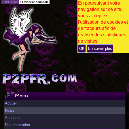
P2PFR.com
>
1 visiteur connecté
En poursuivant votre
navigation sur ce site,
vous acceptez
l'utilisation de cookies et
de traceurs afin de
réaliser des statistiques
de visites.
OK
En savoir plus
Menu
Accueil
News
Annuaire
Documentation