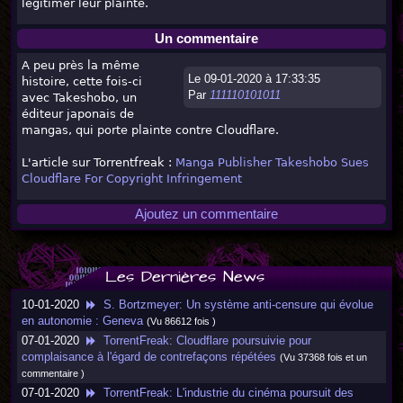
légitimer leur plainte.
Un commentaire
A peu près la même
Le 09-01-2020 à 17:33:35
histoire, cette fois-ci
Par
111110101011
avec Takeshobo, un
éditeur japonais de
mangas, qui porte plainte contre Cloudflare.
L'article sur Torrentfreak :
Manga Publisher Takeshobo Sues
Cloudflare For Copyright Infringement
Ajoutez un commentaire
Les Dernières News
10-01-2020
S. Bortzmeyer: Un système anti-censure qui évolue
en autonomie : Geneva
(Vu 86612 fois )
07-01-2020
TorrentFreak: Cloudflare poursuivie pour
complaisance à l'égard de contrefaçons répétées
(Vu 37368 fois et un
commentaire )
07-01-2020
TorrentFreak: L'industrie du cinéma poursuit des