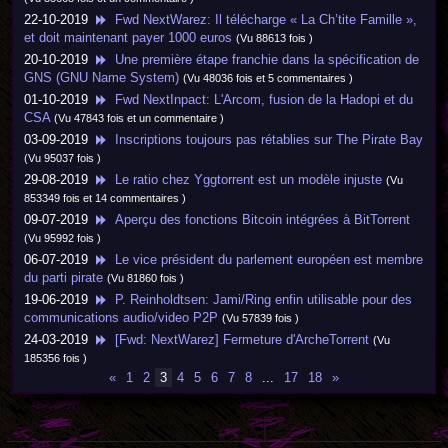
22-10-2019
Fwd NextWarez: Il télécharge « La Ch’tite Famille »,
et doit maintenant payer 1000 euros
(Vu 88613 fois )
20-10-2019
Une première étape franchie dans la spécification de
GNS (GNU Name System)
(Vu 48036 fois et 5 commentaires )
01-10-2019
Fwd NextInpact: L'Arcom, fusion de la Hadopi et du
CSA
(Vu 47843 fois et un commentaire )
03-09-2019
Inscriptions toujours pas rétablies sur The Pirate Bay
(Vu 95037 fois )
29-08-2019
Le ratio chez Yggtorrent est un modèle injuste
(Vu
853349 fois et 14 commentaires )
09-07-2019
Aperçu des fonctions Bitcoin intégrées à BitTorrent
(Vu 95992 fois )
06-07-2019
Le vice président du parlement européen est membre
du parti pirate
(Vu 81860 fois )
19-06-2019
P. Reinholdtsen: Jami/Ring enfin utilisable pour des
communications audio/video P2P
(Vu 57839 fois )
24-03-2019
[Fwd: NextWarez] Fermeture d'ArcheTorrent
(Vu
185356 fois )
«
1
2
3
4
5
6
7
8
...
17
18
»