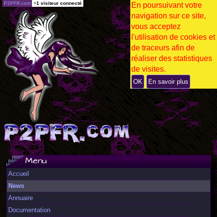
P2PFR.com
>
1 visiteur connecté
En poursuivant votre
navigation sur ce site,
vous acceptez
l'utilisation de cookies et
de traceurs afin de
réaliser des statistiques
de visites.
OK
En savoir plus
Menu
Accueil
News
Annuaire
Documentation