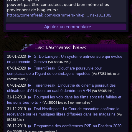
peuvent pas être contestées, quand bien même elles
proviennent de blagueurs :
https://torrentfreak.com/scammers-hit-p ... ns-181130/
Ajoutez un commentaire
Les Dernières News
10-01-2020
S. Bortzmeyer: Un système anti-censure qui évolue
en autonomie : Geneva
(Vu 86546 fois )
07-01-2020
TorrentFreak: Cloudflare poursuivie pour
complaisance à l'égard de contrefaçons répétées
(Vu 37351 fois et un
commentaire )
07-01-2020
TorrentFreak: L'industrie du cinéma poursuit des
utilisateurs d'YTS dont un caché derrière un VPN
(Vu 86065 fois )
31-12-2019
Pourquoi les voix dans les films sont très faibles et
les sons très forts ?
(Vu 38008 fois et 3 commentaires )
31-12-2019
Fwd NextInpact: La Cour de cassation confirme la
redevance sur les musiques libres diffusées dans les magasins
(Vu
88288 fois )
26-12-2019
Programme des conférences P2P au Fosdem 2020
(Vu 35668 fois et un commentaire )