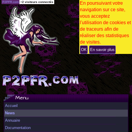
P2PFR.com
>
2 visiteurs connectés
En poursuivant votre
navigation sur ce site,
vous acceptez
l'utilisation de cookies et
de traceurs afin de
réaliser des statistiques
de visites.
OK
En savoir plus
Menu
Accueil
News
Annuaire
Documentation