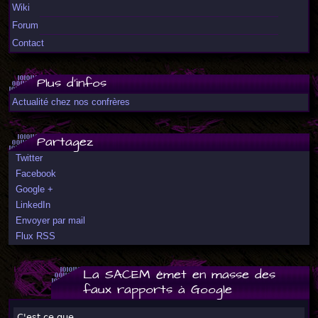
Wiki
Forum
Contact
Plus d'infos
Actualité chez nos confrères
Partagez
Twitter
Facebook
Google +
LinkedIn
Envoyer par mail
Flux RSS
La SACEM émet en masse des
faux rapports à Google
C'est ce que