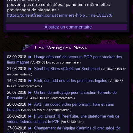
peuvent pas être contestées, quand bien même elles
proviennent de blagueurs :
https://torrentfreak.com/scammers-hit-p ... ns-181130/
Ajoutez un commentaire
Les Dernières News
08-09-2018
Usage détourné de serveurs PGP pour stocker des
liens magnet
(Vu 43488 fois et un commentaire )
31-08-2018
StealThisShow s04e04 sur Scuttlebutt
(Vu 46782 fois et
un commentaire )
14-08-2018
Kodi, ses add-ons et les pressions légales
(Vu 45437
fois et 3 commentaires )
26-07-2018
Un brin de nettoyage pour la section Torrents de
l'annuaire
(Vu 43826 fois et 2 commentaires )
28-03-2018
AV1 : un codec video performant, libre et sans
brevets
(Vu 45005 fois et 2 commentaires )
28-03-2018
[Fwd: LinuxFR] PeerTube, une plateforme web de
vidéos fédérée utilisant le P2P
(Vu 54430 fois )
27-03-2018
Changement de l'équipe d'admins d'i grec gégé tôt