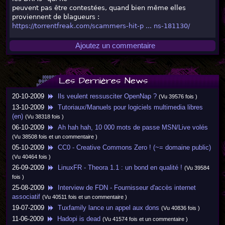
peuvent pas être contestées, quand bien même elles
proviennent de blagueurs :
https://torrentfreak.com/scammers-hit-p ... ns-181130/
Ajoutez un commentaire
Les Dernières News
20-10-2009
Ils veulent ressusciter OpenNap ?
(Vu 39576 fois )
13-10-2009
Tutoriaux/Manuels pour logiciels multimedia libres
(en)
(Vu 38318 fois )
06-10-2009
Ah hah hah, 10 000 mots de passe MSN/Live volés
(Vu 38508 fois et un commentaire )
05-10-2009
CC0 - Creative Commons Zero ! (~= domaine public)
(Vu 40464 fois )
26-09-2009
LinuxFR - Theora 1.1 : un bond en qualité !
(Vu 39584
fois )
25-08-2009
Interview de FDN - Fournisseur d'accès internet
associatif
(Vu 40511 fois et un commentaire )
19-07-2009
Tuxfamily lance un appel aux dons
(Vu 40836 fois )
11-06-2009
Hadopi is dead
(Vu 41574 fois et un commentaire )