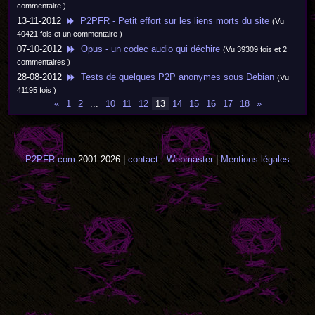
commentaire )
13-11-2012
P2PFR - Petit effort sur les liens morts du site
(Vu
40421 fois et un commentaire )
07-10-2012
Opus - un codec audio qui déchire
(Vu 39309 fois et 2
commentaires )
28-08-2012
Tests de quelques P2P anonymes sous Debian
(Vu
41195 fois )
«
1
2
...
10
11
12
13
14
15
16
17
18
»
P2PFR.com
2001-2026 |
contact - Webmaster
|
Mentions légales