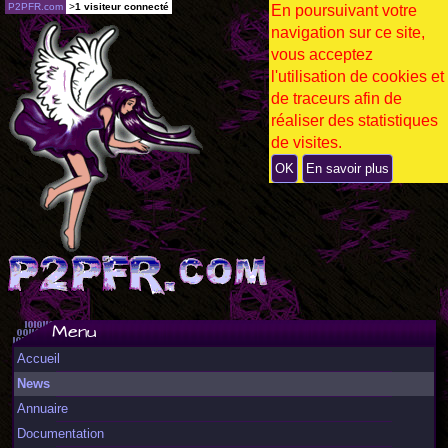
P2PFR.com
>
1 visiteur connecté
En poursuivant votre
navigation sur ce site,
vous acceptez
l'utilisation de cookies et
de traceurs afin de
réaliser des statistiques
de visites.
OK
En savoir plus
Menu
Accueil
News
Annuaire
Documentation