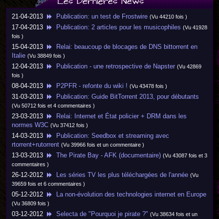
Les Dernières News
21-04-2013
Publication: un test de Frostwire
(Vu 44210 fois )
17-04-2013
Publication: 2 articles pour les musicophiles
(Vu 41928
fois )
15-04-2013
Relai: beaucoup de blocages de DNS bittorrent en
Italie
(Vu 38849 fois )
12-04-2013
Publication - une retrospective de Napster
(Vu 42869
fois )
08-04-2013
P2PFR - refonte du wiki !
(Vu 43478 fois )
31-03-2013
Publication: Guide BitTorrent 2013, pour débutants
(Vu 50712 fois et 4 commentaires )
23-03-2013
Relai: Internet et État policier + DRM dans les
normes W3C
(Vu 37412 fois )
14-03-2013
Publication: Seedbox et streaming avec
rtorrent+rutorrent
(Vu 39966 fois et un commentaire )
13-03-2013
The Pirate Bay - AFK (documentaire)
(Vu 43087 fois et 3
commentaires )
26-12-2012
Les séries TV les plus téléchargées de l'année
(Vu
39659 fois et 6 commentaires )
05-12-2012
La non-évolution des technologies internet en Europe
(Vu 36809 fois )
03-12-2012
Selecta de "Pourquoi je pirate ?"
(Vu 38634 fois et un