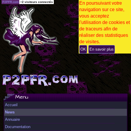
P2PFR.com
>
2 visiteurs connectés
En poursuivant votre
navigation sur ce site,
vous acceptez
l'utilisation de cookies et
de traceurs afin de
réaliser des statistiques
de visites.
OK
En savoir plus
Menu
Accueil
News
Annuaire
Documentation