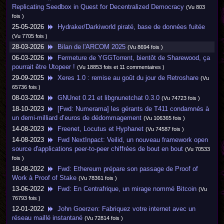
Replicating Seedbox in Quest for Decentralized Democracy
(Vu 803
fois )
25-05-2026
Hydraker/Darkiworld piraté, base de données fuitée
(Vu 7705 fois )
28-03-2026
Bilan de l'ARCOM 2025
(Vu 8694 fois )
06-03-2026
Fermeture de YGGTorrent, bientôt de Sharewood, ça
pourrait être Utopeer !
(Vu 18853 fois et 11 commentaires )
29-09-2025
Xeres 1.0 : remise au goût du jour de Retroshare
(Vu
65736 fois )
08-03-2024
GNUnet 0.21 et libgnunetchat 0.3.0
(Vu 74723 fois )
18-10-2023
[Fwd: Numerama] les gérants de T411 condamnés à
un demi-milliard d’euros de dédommagement
(Vu 106365 fois )
14-08-2023
Freenet, Locutus et Hyphanet
(Vu 74587 fois )
14-08-2023
Fwd NextInpact: Veilid, un nouveau framework open
source d'applications peer-to-peer chiffrées de bout en bout
(Vu 70533
fois )
18-08-2022
Fwd: Ethereum prépare son passage de Proof of
Work à Proof of Stake
(Vu 78361 fois )
13-06-2022
Fwd: En Centrafrique, un mirage nommé Bitcoin
(Vu
76793 fois )
12-01-2022
John Goerzen: Fabriquez votre internet avec un
réseau maillé instantané
(Vu 72814 fois )