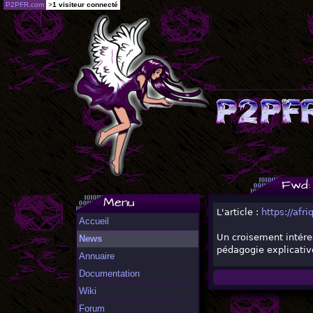
P2PFR.com
>
1 visiteur connecté
Fwd:
Menu
L'article :
https://afr
Accueil
Un croisement intéres
News
pédagogie explicativ
Annuaire
Documentation
Wiki
Forum