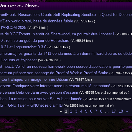
Dernières News
entFreak: Researchers Create Self-Replicating Seedbox in Quest for Decent
Darkiworld piraté, base de données fuitée
(Vu 7759 fois )
 l'ARCOM 2025
(Vu 8741 fois )
 de YGGTorrent, bientôt de Sharewood, ça pourrait être Utopeer !
(Vu 18906 f
 : remise au goût du jour de Retroshare
(Vu 65816 fois )
.21 et libgnunetchat 0.3.0
(Vu 74783 fois )
merama] les gérants de T411 condamnés à un demi-milliard d’euros de d
 Locutus et Hyphanet
(Vu 74636 fois )
npact: Veilid, un nouveau framework open source d'applications peer-to-peer
ereum prépare son passage de Proof of Work à Proof of Stake
(Vu 78427 fois )
Centrafrique, un mirage nommé Bitcoin
(Vu 76857 fois )
zen: Fabriquez votre internet avec un réseau maillé instantané
(Vu 72863 fois
 version Beta de Jami avec gestion d'essaim
(Vu 45795 fois et 2 commentaires )
en: La mission pour sauver Sci-Hub est lancée
(Vu 42070 fois et un commentaire 
= GNU Taler + GNUnet re:claimID
(Vu 32839 fois et un commentaire )
«
1
2
3
4
5
6
7
8
...
17
18
»