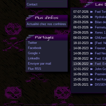
Les 
Contact
07-07-2026
Fwd Torr
Plus d'infos
25-05-2026
Hydraker/
28-03-2026
Bilan de
Actualité chez nos confrères
06-03-2026
Fermeture
29-09-2025
Xeres 1.0
Partagez
08-03-2024
GNUnet 0
Twitter
18-10-2023
[Fwd: Nu
Facebook
14-08-2023
Freenet,
Google +
14-08-2023
Fwd NextI
LinkedIn
18-08-2022
Fwd: Eth
Envoyer par mail
13-06-2022
Fwd: En 
Flux RSS
12-01-2022
John Goer
16-09-2021
Première
15-05-2021
Fwd Korb
10-05-2021
DISSENS 