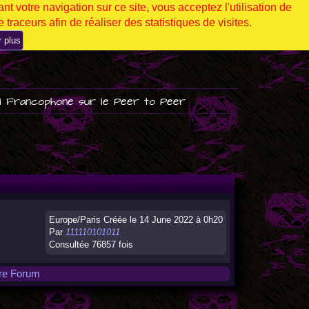
nt votre navigation sur ce site, vous acceptez l'utilisation de
 traceurs afin de réaliser des statistiques de visites.
r plus
l Francophone sur le Peer to Peer
Europe/Paris Créée le 14 June 2022 à 0h20
Par
111110101011
Consultée 76857 fois
tre Forum