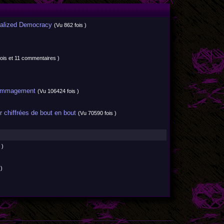
ralized Democracy
(Vu 862 fois )
ois et 11 commentaires )
édommagement
(Vu 106424 fois )
 chiffrées de bout en bout
(Vu 70590 fois )
 )
)