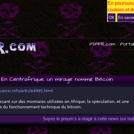
En poursuiva
P
cookies et de
U
B
OK
En savoi
P2PFR.com : Portai
 En Centrafrique, un mirage nommé Bitcoin
iquexxi.info/article4995.html
sant sur des monnaies utilisées en Afrique, la spéculation, et une
e du fonctionnement technique du bitcoin.
Soyez le preum's à réagir à cette news sur no