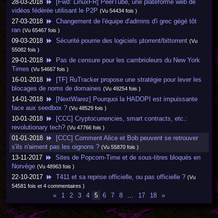
28-03-2018
[Fwd: LinuxFR] PeerTube, une plateforme web de
vidéos fédérée utilisant le P2P
(Vu 54434 fois )
27-03-2018
Changement de l'équipe d'admins d'i grec gégé tôt
ran
(Vu 65467 fois )
09-03-2018
Sécurité pourrie des logiciels µtorrent/bittorrent
(Vu
55082 fois )
29-01-2018
Pas de censure pour les cambrioleurs du New York
Times
(Vu 54667 fois )
16-01-2018
[TF] RuTracker propose une stratégie pour lever les
blocages de noms de domaines
(Vu 49254 fois )
14-01-2018
[NextWarez] Pourquoi la HADOPI est impuissante
face aux seedbox ?
(Vu 48529 fois )
10-01-2018
[CCC] Cryptocurrencies, smart contracts, etc.:
revolutionary tech?
(Vu 47766 fois )
01-01-2018
[CCC] Comment Alice et Bob peuvent se retrouver
s'ils n'aiment pas les oignons ?
(Vu 55870 fois )
13-11-2017
Sites de Popcorn-Time et de sous-titres bloqués en
Norvège
(Vu 48963 fois )
22-10-2017
T411 et sa reprise officielle, ou pas officielle ?
(Vu
54581 fois et 4 commentaires )
«
1
2
3
4
5
6
7
8
...
17
18
»