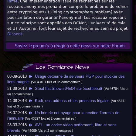
Riffle
, une implémentation issue de recherches sur les
réseaux anonymes prenant en compte le problème du «dîner
entre cryptologues» (Dining cryptographers problem) avec
pour ambition de garantir l'anonymat. Les réseaux reposant
sur ce principe sont appellés des DCNet, l'université de Yale
et UT Austin en font leur sujet de recherche au sein du projet
Dissent
.
Soyez le preum's à réagir à cette news sur notre Forum
Les Dernières News
08-09-2018
Usage détourné de serveurs PGP pour stocker des
liens magnet
(Vu 43491 fois et un commentaire )
31-08-2018
StealThisShow s04e04 sur Scuttlebutt
(Vu 46784 fois et
un commentaire )
14-08-2018
Kodi, ses add-ons et les pressions légales
(Vu 45441
fois et 3 commentaires )
26-07-2018
Un brin de nettoyage pour la section Torrents de
l'annuaire
(Vu 43827 fois et 2 commentaires )
28-03-2018
AV1 : un codec video performant, libre et sans
brevets
(Vu 45009 fois et 2 commentaires )