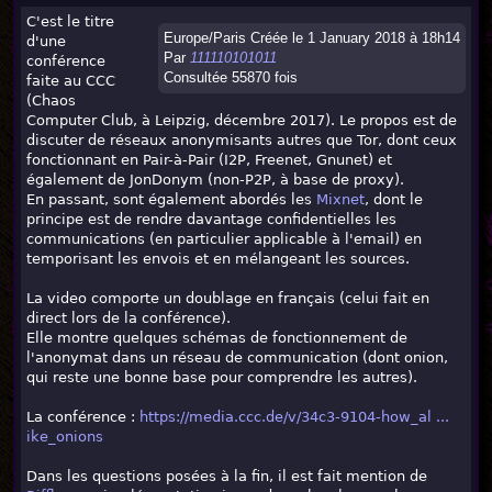
C'est le titre
Europe/Paris Créée le 1 January 2018 à 18h14
d'une
Par
111110101011
conférence
Consultée 55870 fois
faite au CCC
(Chaos
Computer Club, à Leipzig, décembre 2017). Le propos est de
discuter de réseaux anonymisants autres que Tor, dont ceux
fonctionnant en Pair-à-Pair (I2P, Freenet, Gnunet) et
également de JonDonym (non-P2P, à base de proxy).
En passant, sont également abordés les
Mixnet
, dont le
principe est de rendre davantage confidentielles les
communications (en particulier applicable à l'email) en
temporisant les envois et en mélangeant les sources.
La video comporte un doublage en français (celui fait en
direct lors de la conférence).
Elle montre quelques schémas de fonctionnement de
l'anonymat dans un réseau de communication (dont onion,
qui reste une bonne base pour comprendre les autres).
La conférence :
https://media.ccc.de/v/34c3-9104-how_al ...
ike_onions
Dans les questions posées à la fin, il est fait mention de