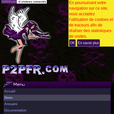
P2PFR.com
>
2 visiteurs connectés
En poursuivant votre
navigation sur ce site,
vous acceptez
l'utilisation de cookies et
de traceurs afin de
réaliser des statistiques
de visites.
OK
En savoir plus
Menu
Accueil
News
Annuaire
Documentation