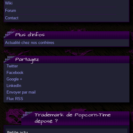
Wiki
Forum
Contact
Plus d'infos
Actualité chez nos confrères
Partagez
Twitter
Facebook
Google +
LinkedIn
Envoyer par mail
Flux RSS
Trademark de Popcorn-Time
déposé ?
Petite actu