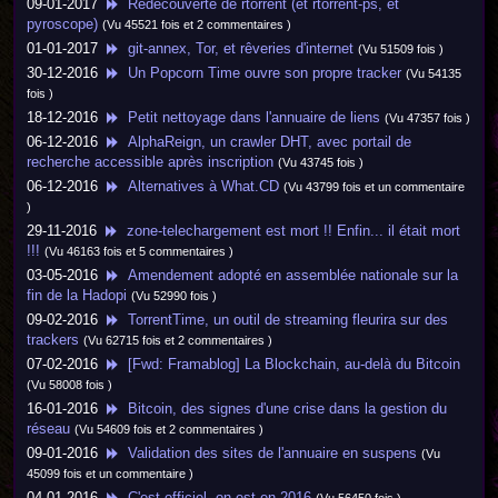
09-01-2017
Redécouverte de rtorrent (et rtorrent-ps, et
pyroscope)
(Vu 45521 fois et 2 commentaires )
01-01-2017
git-annex, Tor, et rêveries d'internet
(Vu 51509 fois )
30-12-2016
Un Popcorn Time ouvre son propre tracker
(Vu 54135
fois )
18-12-2016
Petit nettoyage dans l'annuaire de liens
(Vu 47357 fois )
06-12-2016
AlphaReign, un crawler DHT, avec portail de
recherche accessible après inscription
(Vu 43745 fois )
06-12-2016
Alternatives à What.CD
(Vu 43799 fois et un commentaire
)
29-11-2016
zone-telechargement est mort !! Enfin... il était mort
!!!
(Vu 46163 fois et 5 commentaires )
03-05-2016
Amendement adopté en assemblée nationale sur la
fin de la Hadopi
(Vu 52990 fois )
09-02-2016
TorrentTime, un outil de streaming fleurira sur des
trackers
(Vu 62715 fois et 2 commentaires )
07-02-2016
[Fwd: Framablog] La Blockchain, au-delà du Bitcoin
(Vu 58008 fois )
16-01-2016
Bitcoin, des signes d'une crise dans la gestion du
réseau
(Vu 54609 fois et 2 commentaires )
09-01-2016
Validation des sites de l'annuaire en suspens
(Vu
45099 fois et un commentaire )
04-01-2016
C'est officiel, on est en 2016
(Vu 56450 fois )