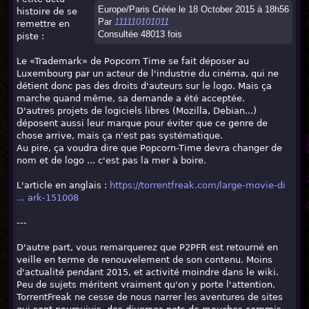
Europe/Paris Créée le 18 October 2015 à 18h56
histoire de se
Par
111110101011
remettre en
Consultée 48013 fois
piste :
Le «Trademark» de Popcorn Time se fait déposer au
Luxembourg par un acteur de l'industrie du cinéma, qui ne
détient donc pas des droits d'auteurs sur le logo. Mais ça
marche quand même, sa demande a été acceptée.
D'autres projets de logiciels libres (Mozilla, Debian...)
déposent aussi leur marque pour éviter que ce genre de
chose arrive, mais ça n'est pas systématique.
Au pire, ça voudra dire que Popcorn-Time devra changer de
nom et de logo ... c'est pas la mer à boire.
L'article en anglais :
https://torrentfreak.com/large-movie-di
... ark-151008
---
D'autre part, vous remarquerez que P2PFR est retourné en
veille en terme de renouvelement de son contenu. Moins
d'actualité pendant 2015, et activité moindre dans le wiki.
Peu de sujets méritent vraiment qu'on y porte l'attention.
TorrentFreak ne cesse de nous narrer les aventures de sites