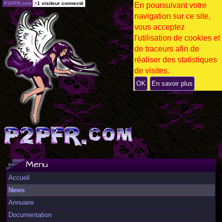
P2PFR.com
>
1 visiteur connecté
En poursuivant votre
navigation sur ce site,
vous acceptez
l'utilisation de cookies et
de traceurs afin de
réaliser des statistiques
de visites.
OK
En savoir plus
Menu
Accueil
News
Annuaire
Documentation