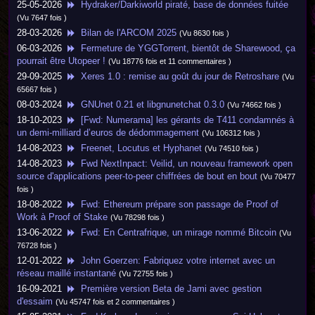
25-05-2026
Hydraker/Darkiworld piraté, base de données fuitée
(Vu 7647 fois )
28-03-2026
Bilan de l'ARCOM 2025
(Vu 8630 fois )
06-03-2026
Fermeture de YGGTorrent, bientôt de Sharewood, ça
pourrait être Utopeer !
(Vu 18776 fois et 11 commentaires )
29-09-2025
Xeres 1.0 : remise au goût du jour de Retroshare
(Vu
65667 fois )
08-03-2024
GNUnet 0.21 et libgnunetchat 0.3.0
(Vu 74662 fois )
18-10-2023
[Fwd: Numerama] les gérants de T411 condamnés à
un demi-milliard d’euros de dédommagement
(Vu 106312 fois )
14-08-2023
Freenet, Locutus et Hyphanet
(Vu 74510 fois )
14-08-2023
Fwd NextInpact: Veilid, un nouveau framework open
source d'applications peer-to-peer chiffrées de bout en bout
(Vu 70477
fois )
18-08-2022
Fwd: Ethereum prépare son passage de Proof of
Work à Proof of Stake
(Vu 78298 fois )
13-06-2022
Fwd: En Centrafrique, un mirage nommé Bitcoin
(Vu
76728 fois )
12-01-2022
John Goerzen: Fabriquez votre internet avec un
réseau maillé instantané
(Vu 72755 fois )
16-09-2021
Première version Beta de Jami avec gestion
d'essaim
(Vu 45747 fois et 2 commentaires )