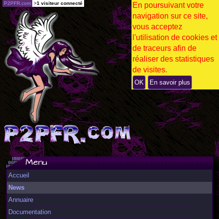
P2PFR.com
>
1 visiteur connecté
En poursuivant votre
navigation sur ce site,
vous acceptez
l'utilisation de cookies et
de traceurs afin de
réaliser des statistiques
de visites.
OK
En savoir plus
Menu
Accueil
News
Annuaire
Documentation