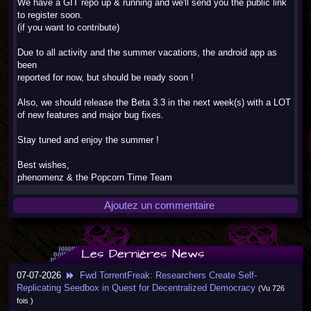
We have a GIT repo up & running and we'll send you the public link
to register soon.
(if you want to contribute)
Due to all activity and the summer vacations, the android app as
been
reported for now, but should be ready soon !
Also, we should release the Beta 3.3 in the next week(s) with a LOT
of new features and major bug fixes.
Stay tuned and enjoy the summer !
Best wishes,
phenomenz & the Popcorn Time Team
Ajoutez un commentaire
Les Dernières News
07-07-2026
Fwd TorrentFreak: Researchers Create Self-
Replicating Seedbox in Quest for Decentralized Democracy
(Vu 726
fois )