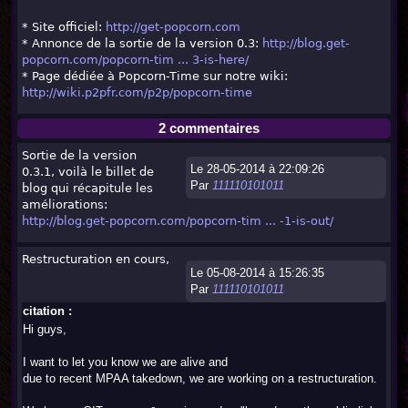
* Site officiel:
http://get-popcorn.com
* Annonce de la sortie de la version 0.3:
http://blog.get-
popcorn.com/popcorn-tim ... 3-is-here/
* Page dédiée à Popcorn-Time sur notre wiki:
http://wiki.p2pfr.com/p2p/popcorn-time
2 commentaires
Sortie de la version
Le 28-05-2014 à 22:09:26
0.3.1, voilà le billet de
Par
111110101011
blog qui récapitule les
améliorations:
http://blog.get-popcorn.com/popcorn-tim ... -1-is-out/
Restructuration en cours,
Le 05-08-2014 à 15:26:35
Par
111110101011
citation :
Hi guys,
I want to let you know we are alive and
due to recent MPAA takedown, we are working on a restructuration.