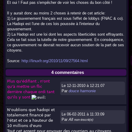
Et oui ! Faut pas s'empêcher de voir les choses du bon côté !
Il y aurait donc au moins 2 choses à retenir de cet article:
1) Le gouvernement français est sous l'effet de lobbys (FNAC & co).
La Hadopi est l'une de ces lois poussée à l'interieur du
gouvernement.
2) La Hadopi est une loi dont les aspects liberticides sont effrayants.
Cela se fait sous la tutelle de notre gouvernement. En conséquence,
ce gouvernement ne devrait recevoir aucun soutien de la part de ses
citoyens.
Source:
http://linuxfr.org/2010/11/09/27564.html
4 commentaires
Plus qu'édifiant , n'ont
Le 12-11-2010 à 12:21:07
qu'à mettre un flic
Par
douce harmonie
derrière chaque ordi tant
qu'ils y sont
N'oublions que hadopi et
Le 06-02-2011 à 11:33:09
totalement financé par
Par
All
non-inscrit(e)
l'état et ce a hauteur de
10 millions d'euro
Tout cet argent pour envoyer des courriers au citoyens