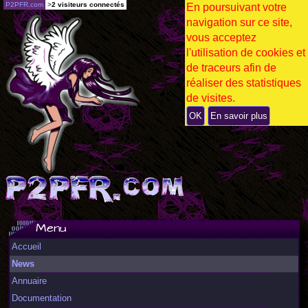
P2PFR.com
>
2 visiteurs connectés
En poursuivant votre
navigation sur ce site,
vous acceptez
l'utilisation de cookies et
de traceurs afin de
réaliser des statistiques
de visites.
OK
En savoir plus
Menu
Accueil
News
Annuaire
Documentation