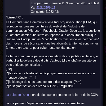
Europe/Paris Créée le 11 November 2010 à 15h04
Par
111110101011
Consultée 41082 fois
"LinuxFR" :
La Computer and Communications Industry Association (CCIA) qui
regroupe les grosses pointures du web et de l'industrie de
communication (Microsoft, Facebook, Oracle, Google... ), a publié le
29 octobre dernier une lettre en réponse à la consultation publique
lancée par Hadopi sur les "spécifications fonctionnelles pertinentes"
des moyens de sécurisation que les abonnés à Internet sont invités
à mettre en œuvre, pour éviter toute condamnation.
La lettre commence par une approbation des objectifs de Hadopi, en
particulier la défense des droits d'auteur. Elle enchaîne ensuite sur
trois critiques principales :
[list]
[*]l'incitation à l'installation de programme de surveillance via une
menace pénale ;[/*:m]
[*]le blocage de sites sans contrôle des usagers ;[/*:m]
[*]la stigmatisation des réseaux P2P.[/*:m][/list:u]
La suite de l'article
en dit plus sur le contenu de la lettre de la CCIA.
Je me permet d'agrémenter ce résumé des commentaires