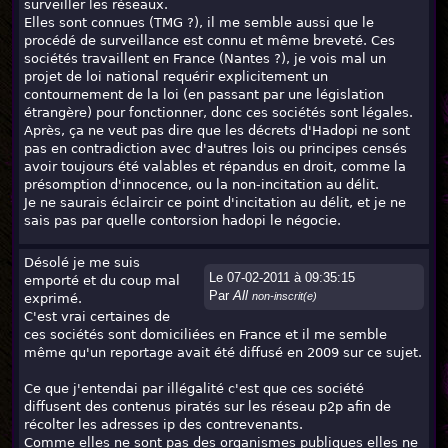
surveiller les réseaux.
Elles sont connues (TMG ?), il me semble aussi que le
procédé de surveillance est connu et même breveté. Ces
sociétés travaillent en France (Nantes ?), je vois mal un
projet de loi national requérir explicitement un
contournement de la loi (en passant par une législation
étrangère) pour fonctionner, donc ces sociétés sont légales.
Après, ça ne veut pas dire que les décrets d'Hadopi ne sont
pas en contradiction avec d'autres lois ou principes censés
avoir toujours été valables et répandus en droit, comme la
présomption d'innocence, ou la non-incitation au délit.
Je ne saurais éclaircir ce point d'incitation au délit, et je ne
sais pas par quelle contorsion hadopi le négocie.
Désolé je me suis
Le 07-02-2011 à 09:35:15
emporté et du coup mal
Par
All
non-inscrit(e)
exprimé.
C'est vrai certaines de
ces sociétés sont domiciliées en France et il me semble
même qu'un reportage avait été diffusé en 2009 sur ce sujet.
Ce que j'entendai par illégalité c'est que ces société
diffusent des contenus piratés sur les réseau p2p afin de
récolter les adresses ip des contrevenants.
Comme elles ne sont pas des organismes publiques elles ne