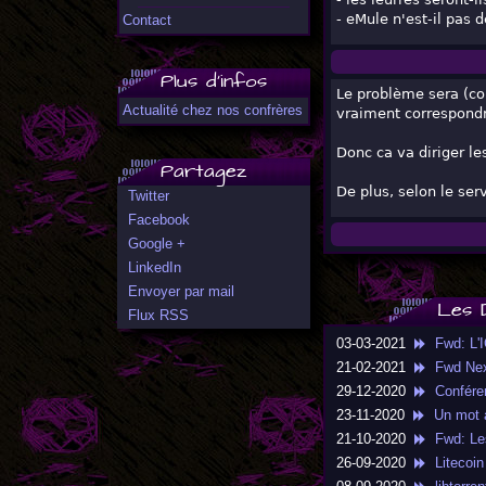
- eMule n'est-il pas 
Contact
Plus d'infos
Le problème sera (co
Actualité chez nos confrères
vraiment correspondre
Donc ca va diriger les
Partagez
De plus, selon le serv
Twitter
Facebook
Google +
LinkedIn
Envoyer par mail
Les 
Flux RSS
03-03-2021
Fwd: L'I
21-02-2021
Fwd NexW
29-12-2020
Conféren
23-11-2020
Un mot av
21-10-2020
Fwd: Les
26-09-2020
Litecoin