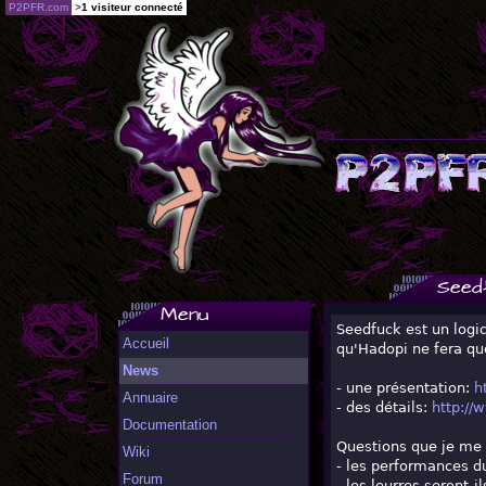
P2PFR.com
>
1 visiteur connecté
Seed
Menu
Seedfuck est un logic
Accueil
qu'Hadopi ne fera que
News
- une présentation:
h
Annuaire
- des détails:
http://
Documentation
Questions que je me
Wiki
- les performances du
Forum
- les leurres seront-i