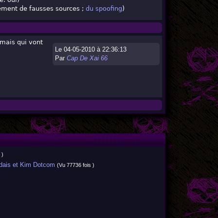
alement de fausses sources ;
du spoofing
)
 mais qui vont
Le 04-05-2010 à 22:36:13
Par
Cap De Xai 66
 )
dais et Kim Dotcom
(Vu 77736 fois )