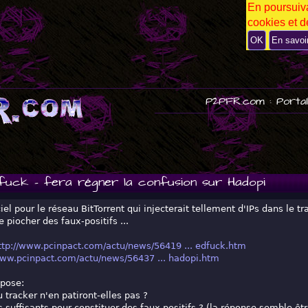
En poursuiva
P
cookies et de
U
B
OK
En savoi
P2PFR.com : Portai
fuck - fera régner la confusion sur Hadopi
iel pour le réseau BitTorrent qui injecterait tellement d'IPs dans le tr
 piocher des faux-positifs ...
ttp://www.pcinpact.com/actu/news/56419 ... edfuck.htm
www.pcinpact.com/actu/news/56437 ... hadopi.htm
 pose:
 tracker n'en patiront-elles pas ?
ls suffisants pour constituer des faux positifs ? (la réponse semble êtr