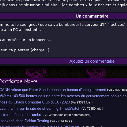
déjà dans une situation similaire ? (de nombreux faux fichiers,et ég
Un commentaire
mme tu le soulignes) que ca va bombarder le serveur d'IP "factices"
 à un PC à l'instant...
 autorités sur un innocent....
eur, ca plantera (charge...)
Ajoutez un commentaire
Dernières News
CANN refuse que Peter Sunde tienne un bureau d'enregistrement
(Vu 77658 fois
arez: 40 500 heures de lutte entre les avocats du gouvernement néo-zélan
ces du Chaos Computer Club (CCC) 2020
(Vu 93323 fois )
ant la fin, par le site de streaming Time2Watch
(Vu 77850 fois )
 bibliothèques de l'ombre
(Vu 35685 fois et un commentaire )
 packagé dans Debian Testing
(Vu 77164 fois )