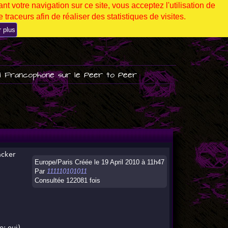
nt votre navigation sur ce site, vous acceptez l'utilisation de
 traceurs afin de réaliser des statistiques de visites.
r plus
l Francophone sur le Peer to Peer
acker
Europe/Paris Créée le 19 April 2010 à 11h47
Par
111110101011
Consultée 122081 fois
e: oui)