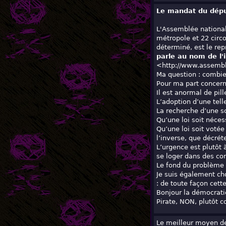
Le mandat du dép
L'Assemblée national
métropole et 22 circ
déterminé, est le rep
parle au nom de
l
<http://www.assemble
Ma question : combien
Pour ma part concerna
Il est anormal de pill
L’adoption d’une telle
La recherche d’une so
Qu’une loi soit néces
Qu’une loi soit votée
l’inverse, que décrét
L’urgence est plutôt 
se loger dans des con
Le fond du problème e
Je suis également ch
: de toute façon cette
Bonjour la démocratie.
Pirate, NON, plutôt c
Le meilleur moyen de 