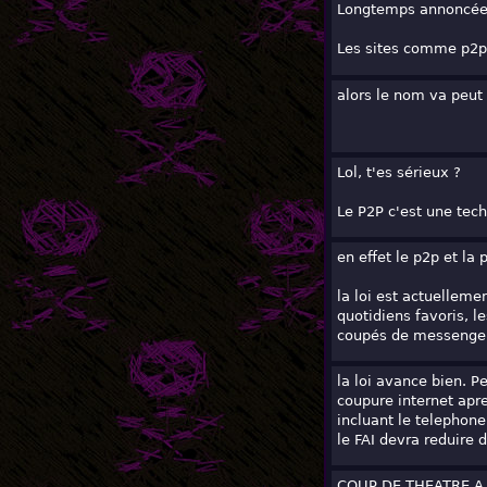
Longtemps annoncée,
Les sites comme p2p
alors le nom va peut
Lol, t'es sérieux ?
Le P2P c'est une tech
en effet le p2p et la 
la loi est actuellem
quotidiens favoris, l
coupés de messenger e
la loi avance bien. 
coupure internet ap
incluant le telephon
le FAI devra reduire d
COUP DE THEATRE A 