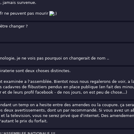
 jamais survenue.
fr ne peuvent pas mourir
 être changer ?
nologie, je ne vois pas pourquoi on changerait de nom ..
piraterie sont deux choses distinctes.
ent examinée a l'assemblée. Bientot nous nous regalerons de voir, a l
es cadavres de flibustiers pendus en place publique (en fait des mino
t de leurs profil facebook - de nos jours, on est peu de chose...)
Pendant un temp on a hesite entre des amendes ou la coupure. ça sera
res deux avertissements, dont un par recommandé. Si vous avez un
e et la television, vous ne serez privé que d'internet. Des amendemen
'autant le prix du forfait.
L'ASSEMBLEE NATIONALE !!!