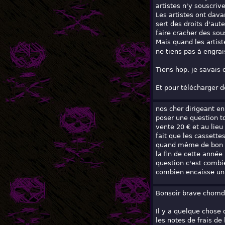
artistes n'y souscrive
Les artistes ont dava
sert des droits d'aut
faire cracher des sou
Mais quand les artist
ne tiens pas à engrai
Tiens hop, je savais q
Et pour télécharger d
nos cher dirigeant en
poser une question t
vente 20 € et au lieu
fait que les cassette
quand même de bon vo
la fin de cette année
question c'est combi
combien encaisse un
Bonsoir brave chomd
Il y a quelque chose 
les notes de frais de