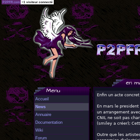
P2PFR.com
>
1 visiteur connecté
en ma
Menu
Enfin un acte concret 
Accueil
En mars le president
News
un arrangement avec l
Annuaire
CNIL ne soit pas char
Documentation
(smiley a créer); Cet
Wiki
Outre que les artiste
Forum