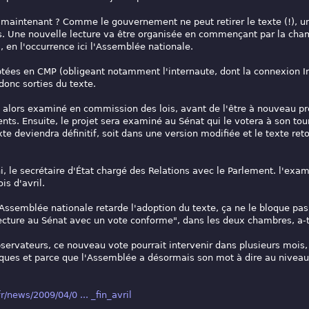
r maintenant ? Comme le gouvernement ne peut retirer le texte (!), 
ns. Une nouvelle lecture va être organisée en commençant par la cham
, en l'occurrence ici l'Assemblée nationale.
ptées en CMP (obligeant notamment l'internaute, dont la connexion I
onc sorties du texte.
 alors examiné en commission des lois, avant de l'être à nouveau pré
. Ensuite, le projet sera examiné au Sénat qui le votera à son tour,
xte deviendra définitif, soit dans une version modifiée et le texte ret
, le secrétaire d'État chargé des Relations avec le Parlement. l'exam
is d'avril.
'Assemblée nationale retarde l'adoption du texte, ça ne le bloque pas
ecture au Sénat avec un vote conforme", dans les deux chambres, a-t-
bservateurs, ce nouveau vote pourrait intervenir dans plusieurs mois
es et parce que l'Assemblée a désormais son mot à dire au niveau 
fr/news/2009/04/0 ... _fin_avril