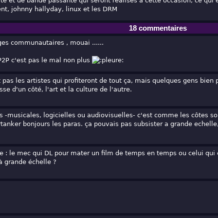
té et de bande passante qui seront realisés a cette occasion, ce qui 
nt, johnny hallyday, linux et les DRM
18 commentaires
ges communautaires , mouai ......
P2P c'est pas le mal non plus
pas les artistes qui profiteront de tout ça, mais quelques gens bien 
sse d'un côté, l'art et la culture de l'autre.
es -musicales, logicielles ou audiovisuelles- c'est comme les côtes s
tanker bonjours les paras. ça pouvais pas subsister a grande echelle, 
 : le mec qui DL pour mater un film de temps en temps ou celui qui 
 grande échelle ?