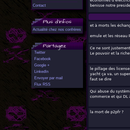
economies d'electrici
benisse notre preside
Contact
Plus d'infos
et à morts les échan
Actualité chez nos confrères
emule et les réseau 
Partagez
Ce ne sont justement 
Twitter
Le pouvoir et la riche
Facebook
Google +
le pillage des licens
LinkedIn
yacht ça va, un super
Envoyer par mail
faut se dire
Flux RSS
Qui abuse du système
commerce et qui DL à
la mort de p2pfr ?