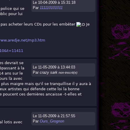
Le 10-04-2009 à 15:31:18
Par
111110101011
police qui se
blic pour lui
ne pas acheter leurs CDs pour les embêter
Je
/www.aredje.net/mp3.htm
=10&t=11411
es devrait se
Le 11-05-2009 à 13:44:03
épassant à la
Par
crazy sark
non-inscrit(e)
14 ans sur le
ours là avec
us maigre mais qu'il se tranquillise il y aura à
eux artistes qui défende cette loi la bonne
poucent ces dernières ancaisse -t-elles et
Le 11-05-2009 à 21:57:55
Par
Ours_Grognon
l lotis avec