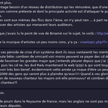
nt plus.
ntage besoin d'un réseau de distribution qui les rémunère, que d'une 
eurs comme prétexte et dont la principale activité est d'attaquer le pu
s.
es sont eux mêmes des flics dans l'âme, on n'y peut rien ... à part 
sser des artistes qui menacent leurs auditeurs.
ue j'avais lu le point de vue de Binamé sur le sujet, le voilà :
http:/
e la musique d'artistes un peu moins cons, y'a ça :
viewtopic.php?f
 ces péroide de crise d'un système dont ils nous vantaientt les mérit
oute bête: combien de smicard voir moins peuvent se payer des cd d
 de favoriser les grandes major que j'entends pleurer depuis que j'ai 
s puis les cd rw, les dvd Rw& maintenant le web (p2p) & qui sont touj
ir trés bon benef, évidemment cette année ça risque d'être un peu pl
 2009 des gens qui seront plus à plaindre qu'eux!!!! Quand à ces glori
en de nouveau chanteur les majors ont-elle promouvu? et combien de 
 chanteur?l
us.
de pourri dans le Royaume de France, mais les anglais ne sont pas ma
 leurs députés.