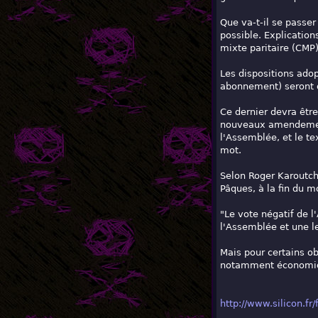
Que va-t-il se passe
possible. Explicatio
mixte paritaire (CMP)
Les dispositions ado
abonnement) seront d
Ce dernier devra être
nouveaux amendements
l'Assemblée, et le te
mot.
Selon Roger Karoutchi
Pâques, à la fin du mo
"Le vote négatif de l
l'Assemblée et une l
Mais pour certains o
notamment économiqu
http://www.silicon.fr/