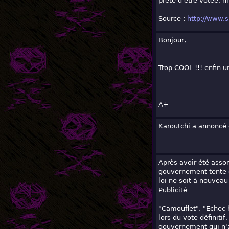
prête d'être votée, n
Source :
http://www.s
Bonjour,
Trop COOL !!! enfin 
A+
Karoutchi a annoncé q
Après avoir été asso
gouvernement tente de
loi ne soit à nouvea
Publicité
"Camouflet", "Echec 
lors du vote définiti
gouvernement qui n'a