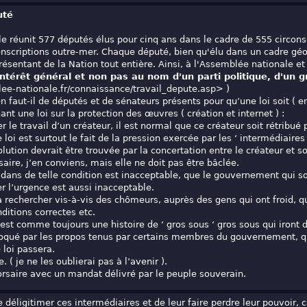
uté
e réunit 577 députés élus pour cinq ans dans le cadre de 555 circons
onscriptions outre-mer. Chaque député, bien qu'élu dans un cadre gé
résentant de la Nation tout entière. Ainsi, à l'Assemblée nationale et
'intérêt général et non pas au nom d'un parti politique, d'un 
e-nationale.fr/connaissance/travail_depute.asp> )
 faut-il de députés et de sénateurs présents pour qu’une loi soit ( en
nt une loi sur la protection des œuvres ( création et internet ) :
er le travail d’un créateur, il est normal que ce créateur soit rétribué p
 loi est surtout le fait de la pression exercée par les ‘ intermédiaires 
lution devrait être trouvée par la concertation entre le créateur et so
saire, j’en conviens, mais elle ne doit pas être bâclée.
 dans de telle condition est inacceptable, que le gouvernement qui so
er l’urgence est aussi inacceptable.
à rechercher vis-à-vis des chômeurs, auprès des gens qui ont froid, 
ditions correctes etc.
st comme toujours une histoire de ‘ gros sous ‘ gros sous qui iront 
oqué par les propos tenus par certains membres du gouvernement, qui 
 loi passera.
 ( je ne les oublierai pas à l’avenir ).
orsaire avec un mandat délivré par le peuple souverain.
déligitimer ces intermédiaires et de leur faire perdre leur pouvoir, c