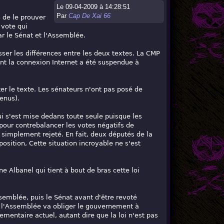
Le 09-04-2009 à 14:28:51
Par
Cap De Xai 66
 de le prouver
n vote qui
ar le Sénat et l'Assemblée.
isser les différences entre les deux textes. La CMP
ont la connexion Internet a été suspendue à
er le texte. Les sénateurs n'ont pas posé de
tenus).
ui s'est mise dedans toute seule puisque les
our contrebalancer les votes négatifs de
 simplement rejeté. En fait, deux députés de la
osition, Cette situation incroyable ne s'est
 Albanel qui tient à bout de bras cette loi
ssemblée, puis le Sénat avant d'être revoté
ar l'Assemblée va obliger le gouvernement à
entaire actuel, autant dire que la loi n'est pas