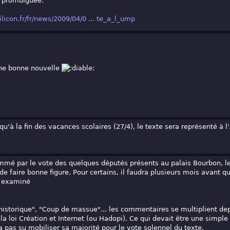
i promulguée.
ilicon.fr/fr/news/2009/04/0 ... te_a_l_ump
une bonne nouvelle
u'à la fin des vacances scolaires (27/4), le texte sera représenté à l
mmé par le vote des quelques députés présents au palais Bourbon, l
 faire bonne figure. Pour certains, il faudra plusieurs mois avant qu
u examiné
historique", "Coup de massue"... les commentaires se multiplient de
f, la loi Création et Internet (ou Hadopi). Ce qui devait être une simp
 pas su mobiliser sa majorité pour le vote solennel du texte.