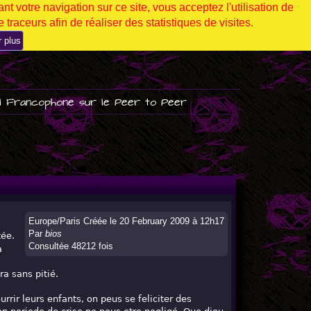
nt votre navigation sur ce site, vous acceptez l'utilisation de
 traceurs afin de réaliser des statistiques de visites.
r plus
l Francophone sur le Peer to Peer
Europe/Paris Créée le 20 February 2009 à 12h17
Par
bios
tée.
Consultée 48212 fois
a
ra sans pitié.
rrir leurs enfants, on peus se feliciter des