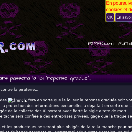
En poursuiva
P
cookies et de
U
B
OK
En savoi
P2PFR.com : Portai
rs passera la loi "reponse gradué"...
contre la piraterie...
 des
fera en sorte que la loi sur la reponse graduée soit vo
a protection des informations personelles a deja fait en sorte que l
gée de la collecte des IP portant avec fierté le sigle a tete de mort
te tache sera confiée a des entreprises privées, gage que la traque se
s et les producteurs ne seront plus obligés de faire la manche pour nou