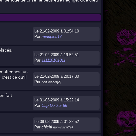
en periode de crise ne peus etre negligé. Que dieu
Le 21-02-2009 à 01:54:10
Par
minupinu17
placés.
Le 21-02-2009 à 19:52:51
Par
111110101011
omaliennes; un
Le 21-02-2009 à 20:17:30
c'est ce qu'il
Par
non-inscrit(e)
en fait
Le 01-03-2009 à 15:22:14
Par
Cap De Xai 66
Le 08-03-2009 à 01:22:52
Par
chichi
non-inscrit(e)