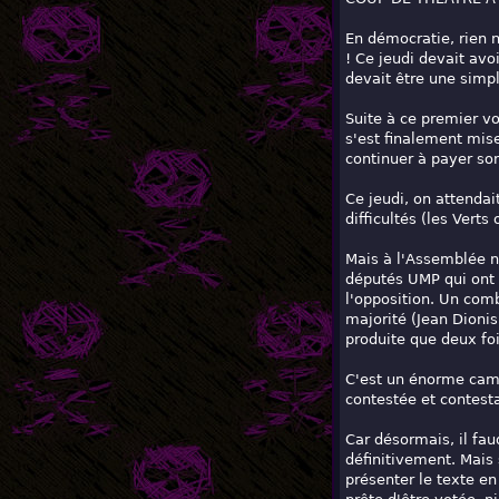
En démocratie, rien n
! Ce jeudi devait avoi
devait être une simpl
Suite à ce premier vo
s'est finalement mis
continuer à payer s
Ce jeudi, on attenda
difficultés (les Verts
Mais à l'Assemblée na
députés UMP qui ont 
l'opposition. Un comb
majorité (Jean Dionis
produite que deux fo
C'est un énorme camou
contestée et contest
Car désormais, il fau
définitivement. Mais 
présenter le texte e