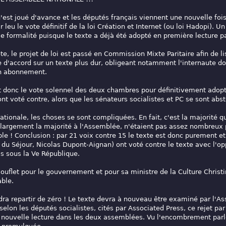
'est joué d'avance et les députés français viennent une nouvelle fois
r leu le vote définitif de la loi Création et Internet (ou loi Hadopi). U
e formalité puisque le texte a déjà été adopté en première lecture p
te, le projet de loi est passé en Commission Mixte Paritaire afin de l
e d'accord sur un texte plus dur, obligeant notamment l'internaute d
on abonnement.
it donc le vote solennel des deux chambres pour définitivement adopt
 ont voté contre, alors que les sénateurs socialistes et PC se sont abs
tionale, les choses se sont compliquées. En fait, c'est la majorité q
largement la majorité à l'Assemblée, n'étaient pas assez nombreux p
le ! Conclusion : par 21 voix contre 15 le texte est donc purement et
 du Séjour, Nicolas Dupont-Aignan) ont voté contre le texte avec l'opp
is sous la Ve République.
flet pour le gouvernement et pour sa ministre de la Culture Christine
able.
dra repartir de zéro ! Le texte devra à nouveau être examiné par l'A
selon les députés socialistes, cités par Associated Press, ce rejet p
n nouvelle lecture dans les deux assemblées. Vu l'encombrement parlem