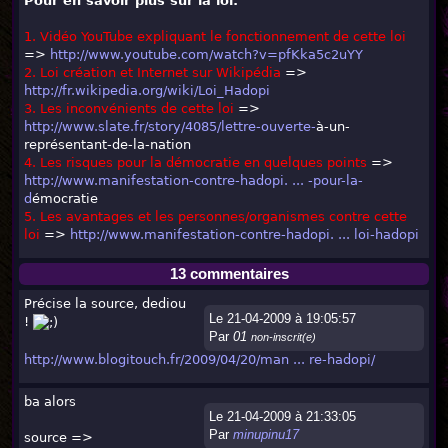
Pour en savoir plus sur la loi:
1. Vidéo YouTube expliquant le fonctionnement de cette loi
=>
http://www.youtube.com/watch?v=pfKka5c2uYY
2. Loi création et Internet sur Wikipédia
=>
http://fr.wikipedia.org/wiki/Loi_Hadopi
3. Les inconvénients de cette loi
=>
http://www.slate.fr/story/4085/lettre-ouverte-
à-un-
représentant-de-la-nation
4. Les risques pour la démocratie en quelques points
=>
http://www.manifestation-contre-hadopi. ... -pour-la-
d
émocratie
5. Les avantages et les personnes/organismes contre cette
loi
=>
http://www.manifestation-contre-hadopi. ... loi-hadopi
13 commentaires
Précise la source, dediou
Le 21-04-2009 à 19:05:57
!
Par
01
non-inscrit(e)
http://www.blogitouch.fr/2009/04/20/man ... re-hadopi/
ba alors
Le 21-04-2009 à 21:33:05
Par
minupinu17
source =>