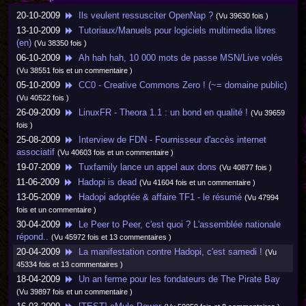
20-10-2009
Ils veulent ressusciter OpenNap ?
(Vu 39630 fois )
13-10-2009
Tutoriaux/Manuels pour logiciels multimedia libres
(en)
(Vu 38350 fois )
06-10-2009
Ah hah hah, 10 000 mots de passe MSN/Live volés
(Vu 38551 fois et un commentaire )
05-10-2009
CC0 - Creative Commons Zero ! (~= domaine public)
(Vu 40522 fois )
26-09-2009
LinuxFR - Theora 1.1 : un bond en qualité !
(Vu 39659
fois )
25-08-2009
Interview de FDN - Fournisseur d'accès internet
associatif
(Vu 40603 fois et un commentaire )
19-07-2009
Tuxfamily lance un appel aux dons
(Vu 40877 fois )
11-06-2009
Hadopi is dead
(Vu 41604 fois et un commentaire )
13-05-2009
Hadopi adoptée & affaire TF1 - le résumé
(Vu 47994
fois et un commentaire )
30-04-2009
Le Peer to Peer, c'est quoi ? L'assemblée nationale
répond..
(Vu 45972 fois et 13 commentaires )
20-04-2009
La manifestation contre Hadopi, c'est samedi !
(Vu
45334 fois et 13 commentaires )
18-04-2009
Un an ferme pour les fondateurs de The Pirate Bay
(Vu 39897 fois et un commentaire )