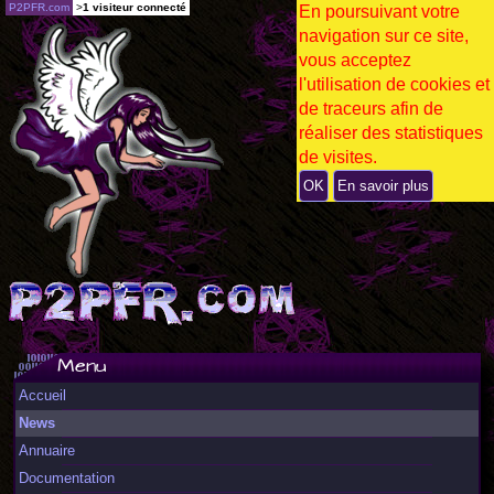
P2PFR.com
>
1 visiteur connecté
En poursuivant votre
navigation sur ce site,
vous acceptez
l'utilisation de cookies et
de traceurs afin de
réaliser des statistiques
de visites.
OK
En savoir plus
Menu
Accueil
News
Annuaire
Documentation