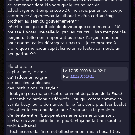
de personnes dont l'ip sera quelques heures de
téléchargement empruntée xD)... je crois par ailleur que je
commence à apercevoir la silhouette d'un certain "big
brother" au sein du gouvernement^^
m'enfin bon, pas difficile de deviner que ce dernier ait été
poussé à voter une telle loi par les majors... bah tout pour le
poignon, (tellement important pour eux l'argent que tuer
pour gagner ça les dérangerait pas) xD; je commence à
croire que monsieur capitalisme aime foutre sa merde un
peu partout^^...
Plutôt que le
Le 17-05-2009 à 14:02:11
capitalisme, je crois
Par
111110101011
qu'Hadopi témoigne
surtout des faiblesses
des institutions, du style :
- lobbying des majors (cette loi vient du patron de la Fnac)
- assemblée nationale (députés UMP qui votent comme ça
car Sarkozy leur a demandé, ils ne font donc plus leur boulot
d'évaluer le contenu de la loi) ; à voir aussi le problème
d'entente entre l'Europe et ses amendements qui sont
contraires avec cette loi, et pourtant ça ne fait ni chaud ni
froid à Albanel.
- techniciens de l'internet effectivement mis à l'écart (les