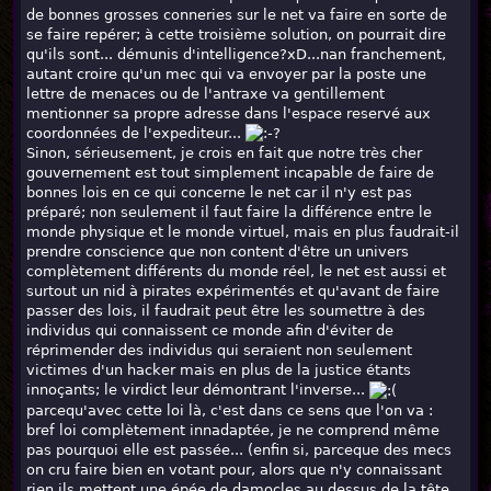
de bonnes grosses conneries sur le net va faire en sorte de
se faire repérer; à cette troisième solution, on pourrait dire
qu'ils sont... démunis d'intelligence?xD...nan franchement,
autant croire qu'un mec qui va envoyer par la poste une
lettre de menaces ou de l'antraxe va gentillement
mentionner sa propre adresse dans l'espace reservé aux
coordonnées de l'expediteur...
Sinon, sérieusement, je crois en fait que notre très cher
gouvernement est tout simplement incapable de faire de
bonnes lois en ce qui concerne le net car il n'y est pas
préparé; non seulement il faut faire la différence entre le
monde physique et le monde virtuel, mais en plus faudrait-il
prendre conscience que non content d'être un univers
complètement différents du monde réel, le net est aussi et
surtout un nid à pirates expérimentés et qu'avant de faire
passer des lois, il faudrait peut être les soumettre à des
individus qui connaissent ce monde afin d'éviter de
réprimender des individus qui seraient non seulement
victimes d'un hacker mais en plus de la justice étants
innoçants; le virdict leur démontrant l'inverse...
parcequ'avec cette loi là, c'est dans ce sens que l'on va :
bref loi complètement innadaptée, je ne comprend même
pas pourquoi elle est passée... (enfin si, parceque des mecs
on cru faire bien en votant pour, alors que n'y connaissant
rien ils mettent une épée de damocles au dessus de la tête