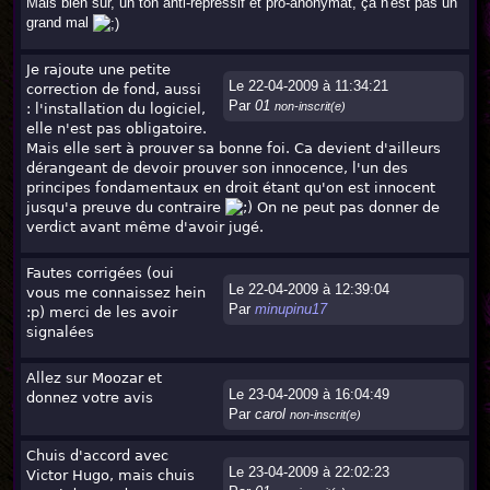
Mais bien sûr, un ton anti-répressif et pro-anonymat, ça n'est pas un
grand mal
Je rajoute une petite
Le 22-04-2009 à 11:34:21
correction de fond, aussi
Par
01
non-inscrit(e)
: l'installation du logiciel,
elle n'est pas obligatoire.
Mais elle sert à prouver sa bonne foi. Ca devient d'ailleurs
dérangeant de devoir prouver son innocence, l'un des
principes fondamentaux en droit étant qu'on est innocent
jusqu'a preuve du contraire
On ne peut pas donner de
verdict avant même d'avoir jugé.
Fautes corrigées (oui
Le 22-04-2009 à 12:39:04
vous me connaissez hein
Par
minupinu17
:p) merci de les avoir
signalées
Allez sur Moozar et
Le 23-04-2009 à 16:04:49
donnez votre avis
Par
carol
non-inscrit(e)
Chuis d'accord avec
Le 23-04-2009 à 22:02:23
Victor Hugo, mais chuis