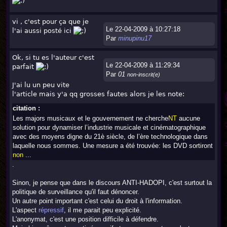
vi , c'est pour ça que je
Le 22-04-2009 à 10:27:18
l'ai aussi posté ici
Par
minupinu17
Ok, si tu es l'auteur c'est
Le 22-04-2009 à 11:29:34
parfait
Par
01
non-inscrit(e)
J'ai lu un peu vite
l'article mais y'a qq grosses fautes alors je les note:
citation :
Les majors musicaux et le gouvernement ne cherche
NT
aucune
solution pour dynamiser l’industrie musicale et cinématographique
avec des moyens digne du 21è siècle, de l’ère technologique dans
laquelle nous sommes. Une mesure a été trouvée: les DVD sortiront
non
...
.
Sinon, je pense que dans le discours ANTI-HADOPI, c'est surtout la
politique de surveillance qu'il faut dénoncer.
Un autre point important c'est celui du droit à l'information.
L'aspect
répressif
, il me parait peu explicité.
L'anonymat, c'est une position difficile à défendre.