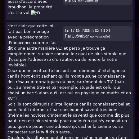
Par
01
non-inscrit(e)
aussi d'accord avec
Proudhon, la propriété
c'est le vol
c'est clair que cette loi
Le 17-05-2009 à 03:13:21
fait pas bon ménage
Par
Lubrifixor
non-inscrit(e)
avec la présomption
d'innocence comme l'as
dit d'une autre manière 01; et perso je trouve ça
complètement stupide comme loi; quoi de plus simple que
d'usurper l'adresse ip d'un autre, ou de rendre la notre
invisible?
Ceux qui on écrit cette loi sont soit démunis d'intelligence
car ils l'ont écrit sachant qu'ils n'ont aucune connaissance
des résaux informatiques ou pire, carrément des TIC (bah
oui, au même titre et par exemple, stupide est celui qui
choisi un bac S alors qu'il est nul en physique en maths et en
SVT)
Soit ils sont démunis d'intelligence car ils connaissent bel et
bien l'outil internet et par conséquent savent très bien
(même les novices d'internet le savent) que comme dit plus
haut, rien est plus simple pour quelqu'un qui s'y connait un
peu, que de piquer une adresse ip; cacher la sienne ou se
connecter sur le wifi d'un autre...
Ou alors ils s'illusionnent et pensent qu'un mec qui va faire