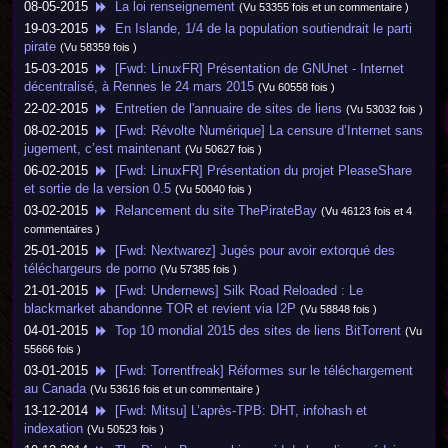
08-05-2015
La loi renseignement
(Vu 53355 fois et un commentaire )
19-03-2015
En Islande, 1/4 de la population soutiendrait le parti
pirate
(Vu 58359 fois )
15-03-2015
[Fwd: LinuxFR] Présentation de GNUnet - Internet
décentralisé, à Rennes le 24 mars 2015
(Vu 60558 fois )
22-02-2015
Entretien de l'annuaire de sites de liens
(Vu 53032 fois )
08-02-2015
[Fwd: Révolte Numérique] La censure d’Internet sans
jugement, c’est maintenant
(Vu 50627 fois )
06-02-2015
[Fwd: LinuxFR] Présentation du projet PleaseShare
et sortie de la version 0.5
(Vu 50040 fois )
03-02-2015
Relancement du site ThePirateBay
(Vu 46123 fois et 4
commentaires )
25-01-2015
[Fwd: Nextwarez] Jugés pour avoir extorqué des
téléchargeurs de porno
(Vu 57385 fois )
21-01-2015
[Fwd: Undernews] Silk Road Reloaded : Le
blackmarket abandonne TOR et revient via I2P
(Vu 58848 fois )
04-01-2015
Top 10 mondial 2015 des sites de liens BitTorrent
(Vu
55666 fois )
03-01-2015
[Fwd: Torrentfreak] Réformes sur le téléchargement
au Canada
(Vu 53616 fois et un commentaire )
13-12-2014
[Fwd: Mitsu] L’après-TPB: DHT, infohash et
indexation
(Vu 50523 fois )