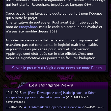
documentation. Peut-être également par frustration des bugs
qui font planter Retroshare, imputés au langage C++.
Xeres est écrit en Java, sans doute par confort pour l'équipe
qui a initié le projet.
Une tentative de portage en Rust avait été initiée sous le
nom de
RustyShare
, mais le code n'a presque pas évolué et
n'a pas été modifié depuis 2022.
Nos derniers essais de Retroshare sont bien trop vieux et
n'avaient pas été concluants, le logiciel était inutilisable.
Aujourd'hui des packages pour Linux et une version
Appimage sont distribués sur le site officiel. C'est une
avancée significative qui pourrait en faciliter l'adoption.
Soyez le preum's à réagir à cette news sur notre Forum
Les Dernières News
10-11-2015
[Fwd: Developpez.com] Hadopipicaca: le Sénat
suggère la suppression de cet organisme
(Vu 51949 fois et 3
commentaires )
18-10-2015
Trademark de Popcorn-Time déposé ?
(Vu 48001 fois )