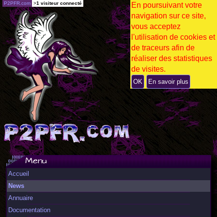
P2PFR.com
>
1 visiteur connecté
En poursuivant votre
navigation sur ce site,
vous acceptez
l'utilisation de cookies et
de traceurs afin de
réaliser des statistiques
de visites.
OK
En savoir plus
Menu
Accueil
News
Annuaire
Documentation